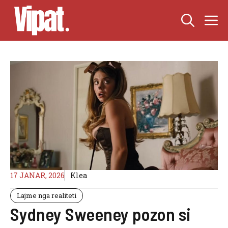
Skip
M
to
content
17 JANAR, 2026
Klea
Lajme nga realiteti
Sydney Sweeney pozon si