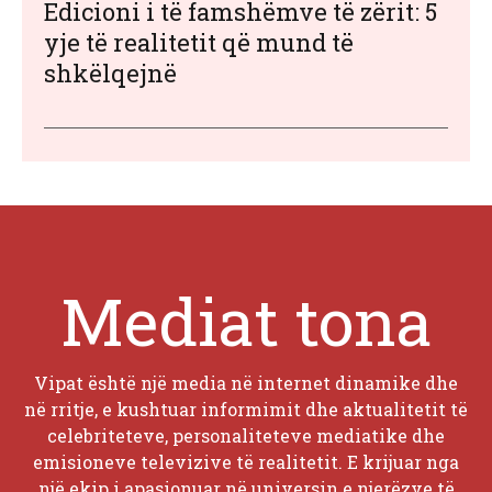
Edicioni i të famshëmve të zërit: 5
yje të realitetit që mund të
shkëlqejnë
Mediat tona
Vipat është një media në internet dinamike dhe
në rritje, e kushtuar informimit dhe aktualitetit të
celebriteteve, personaliteteve mediatike dhe
emisioneve televizive të realitetit. E krijuar nga
një ekip i apasionuar në universin e njerëzve të