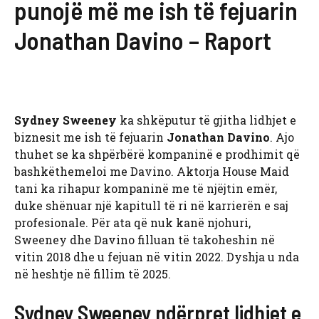
punojë më me ish të fejuarin
Jonathan Davino – Raport
Sydney Sweeney
ka shkëputur të gjitha lidhjet e
biznesit me ish të fejuarin
Jonathan Davino
. Ajo
thuhet se ka shpërbërë kompaninë e prodhimit që
bashkëthemeloi me Davino. Aktorja House Maid
tani ka rihapur kompaninë me të njëjtin emër,
duke shënuar një kapitull të ri në karrierën e saj
profesionale. Për ata që nuk kanë njohuri,
Sweeney dhe Davino filluan të takoheshin në
vitin 2018 dhe u fejuan në vitin 2022. Dyshja u nda
në heshtje në fillim të 2025.
Sydney Sweeney ndërpret lidhjet e