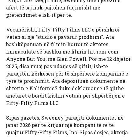
“krijoi” atë. Megjithatë, Sweeney dhe njerëzit e
afërt të saj nuk pajtohen fuqimisht me
pretendimet e ish-it për të.
Veçanërisht, Fifty-Fifty Films LLC e përshkroi
veten si një “studio e pavarur prodhimi”. Ata
bashkëpunuan në filmin horror të aktores
Immaculate së bashku me filmin hit rom-com
Anyone But You, me Glen Powell. Por më 12 dhjetor
2025, disa muaj pas ndarjes së çiftit, ish-të
paraqitën kërkesën për të shpërbërë kompaninë e
tyre të prodhimit. Ata depozituan dokumente në
shtetin e Kalifornisë duke deklaruar se të gjithë
anëtarët e bordit kishin votuar për shpërbërjen e
Fifty-Fifty Films LLC.
Sipas gazetës, Sweeney paraqiti dokumentet në
janar 2026 për të krijuar një kompani të re të
quajtur Fifty-Fifty Films, Inc. Sipas dosjes, aktorja