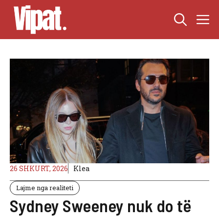
Skip
M
to
content
26 SHKURT, 2026
Klea
Lajme nga realiteti
Sydney Sweeney nuk do të