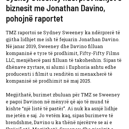
biznesit me Jonathan Davino,
pohojnë raportet
TMZ raportoi se Sydney Sweeney ka ndërprerë të
gjitha lidhjet me ish të fejuarin Jonathan Davino.
Në janar 2019, Sweeney dhe Davino filluan
kompaninë e tyre të prodhimit, Fifty-Fifty Films
LLC, menjëherë pasi filluan të takoheshin. Sipas të
dhënave zyrtare, si alumi i Euphoria ashtu edhe
producenti i filmit u renditën si menaxherë të
kompanisë së prodhimit në maj 2025.
Megjithatë, burimet zbuluan për TMZ se Sweeney
e pagoi Davinon në mënyrë që ajo të mund të
kishte “një listë të pastër”. Ai nuk ka asnjë lidhje
me jetën e saj. Jo vetëm kaq, sipas burimeve të
brendshme, Davino u ka thënë njerëzve se ai e