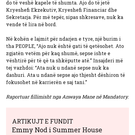
do të veshë kapele të shumta. Ajo do të jetë
Kryeshefi Ekzekutiv, Kryeshefi Financiar dhe
Sekretarja. Për më tepër, sipas shkresave, nuk ka
vende të lira në bord.
Në kohën e lajmit për ndarjen e tyre, një burim i
tha PEOPLE, “Ajo nuk është gati të qetësohet. Ato
zgjatën vetëm për kaq shumë, sepse ishte e
vështirë për të që ta shkëputte atë.” Insajderi më
tej vazhdoi: “Ata nuk u ndanë sepse nuk ka
dashuri. Ata u ndanë sepse ajo thjesht dëshiron të
fokusohet në karrierën e saj tani.”
Raportuar fillimisht nga Anwaya Mane në Mandatory.
ARTIKUJT E FUNDIT
Emmy Nod i Summer House