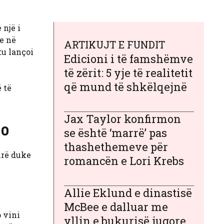
 një i
e në
ARTIKUJT E FUNDIT
tu lançoi
Edicioni i të famshëmve
të zërit: 5 yje të realitetit
që mund të shkëlqejnë
 të
Jax Taylor konfirmon
no
se është ‘marrë’ pas
thashethemeve për
ë ​​duke
romancën e Lori Krebs
Allie Eklund e dinastisë
McBee e dalluar me
o vini
yllin e bukurisë jugore