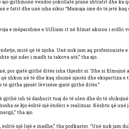
që ajo gjithmonë vendos çokollatë pranë shtratit dhe ka 
 e fatit dhe unë isha sikur “Mamaja ime do të jetë kaq 
voja e mëparshme e Uilliam-it në filmat aksion i erdhi v
hëndetje, mirë që të njoha. Unë nuk jam aq profesioniste e
shte një nder i madh ta takova atë,” tha ajo.
 por gjatë gjithë ditës isha thjesht si: ‘Dhe si filmojnë 
 që shkon në të dhe kaq shumë njerëz dhe ekspertiza e t
ë gjitha pjesët lëvizëse gjatë gjithë ditës.”
 gjithë ish të dashurit tuaj do të ulen dhe do të shikojnë
 thosha se kjo është një ëndërr e realizuar. Kështu që unë 
rgji,” tha ajo.
 është një lojë e madhe,” tha podkaster. “Unë nuk jam du