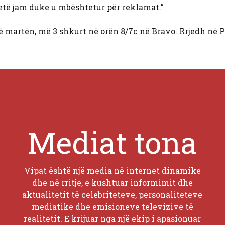
etë jam duke u mbështetur për reklamat.”
 martën, më 3 shkurt në orën 8/7c në Bravo. Rrjedh në 
Mediat tona
Vipat është një media në internet dinamike
dhe në rritje, e kushtuar informimit dhe
aktualitetit të celebriteteve, personaliteteve
mediatike dhe emisioneve televizive të
realitetit. E krijuar nga një ekip i apasionuar