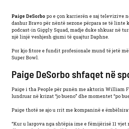
Paige DeSorbo
po e çon karrierën e saj televizive në
dashur Bravo për nëntë sezone përpara se të linte 
podcast-in Giggly Squad, madje duke shkuar në tur
një linjë veshjesh gjumi të quajtur Daphne.
Por kjo fitore e fundit profesionale mund të jetë m
Super Bowl.
Paige DeSorbo shfaqet në sp
Paige i tha People për punën me aktorin William F
lundruar në krizat “jo bueno” dhe momentet “po bu
Paige thotë se ajo u rrit me kompaninë e ëmbëlsira
“Kur u largova nga shtëpia ime e fëmijërisë 11 vjet 