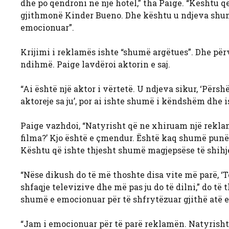
dhe po qëndroni në një hotel,” tha Paige. “Kështu 
gjithmonë Kinder Bueno. Dhe kështu u ndjeva shumë
emocionuar”.
Krijimi i reklamës ishte “shumë argëtues”. Dhe për
ndihmë. Paige lavdëroi aktorin e saj.
“Ai është një aktor i vërtetë. U ndjeva sikur, ‘Përs
aktoreje sa ju’, por ai ishte shumë i këndshëm dhe i
Paige vazhdoi, “Natyrisht që ne xhiruam një reklamë,
filma?’ Kjo është e çmendur. Është kaq shumë punë
Kështu që ishte thjesht shumë magjepsëse të shihje t
“Nëse dikush do të më thoshte disa vite më parë, ‘Të
shfaqje televizive dhe më pas ju do të dilni,” do të
shumë e emocionuar për të shfrytëzuar gjithë atë ene
“Jam i emocionuar për të parë reklamën. Natyrisht,