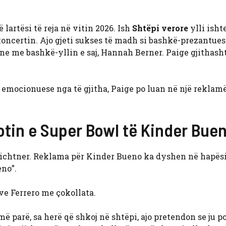
 lartësi të reja në vitin 2026. Ish
Shtëpi verore
ylli ishte
koncertin. Ajo gjeti sukses të madh si bashkë-prezantues
ne me bashkë-yllin e saj, Hannah Berner. Paige gjithash
ë emocionuese nga të gjitha, Paige po luan në një reklamë
otin e Super Bowl të Kinder Bue
ichtner. Reklama për Kinder Bueno ka dyshen në hapësir
eno”.
ve Ferrero me çokollata.
më parë, sa herë që shkoj në shtëpi, ajo pretendon se ju p