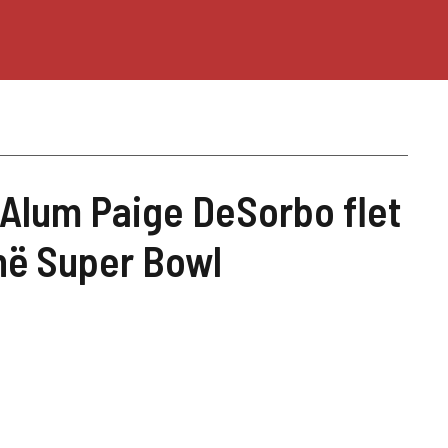
lum Paige DeSorbo flet
në Super Bowl