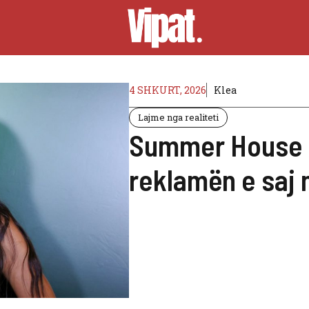
4 SHKURT, 2026
Klea
Lajme nga realiteti
Summer House A
reklamën e saj 