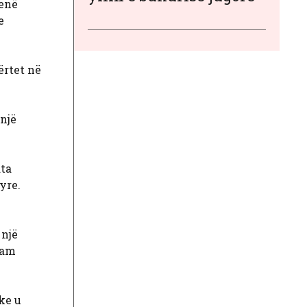
qenë
e
ërtet në
 një
ata
yre.
 një
jam
ke u