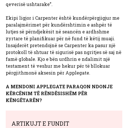
qeverisë ushtarake”.
Ekipi ligjor i Carpenter është kundërpërgjigjur me
paralajmërimet për kundërshtimin e ashpër të
lutjes së përndjekësit në seancën e ardhshme
zyrtare të planifikuar për në fund të këtij muaji.
Insajderët pretendojnë se Carpenter ka pasur një
protokoll të shtuar të sigurisë pas ngritjes së saj në
famë globale. Kjo e bën urdhrin e ndalimit një
testament të veshur me hekur për të bllokuar
përgjithmonë aksesin për Applegate.
A MENDONI APPLEGATE PARAQON NDONJE
KËRCËNIM TË RËNDËSISHËM PËR
KËNGËTARËN?
ARTIKUJT E FUNDIT