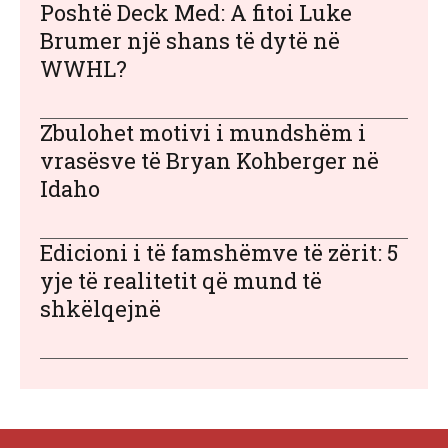
Poshtë Deck Med: A fitoi Luke
Brumer një shans të dytë në
WWHL?
Zbulohet motivi i mundshëm i
vrasësve të Bryan Kohberger në
Idaho
Edicioni i të famshëmve të zërit: 5
yje të realitetit që mund të
shkëlqejnë