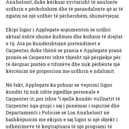
Anxhelosit, duke kërkuar zyrtarisht të anulonte
urdhrin e përkohshëm dhe të parandalonte që ai të
zgjatej në një urdhër të përhershëm, shumëvjeçar.
Ekipi ligjor i Applegate argumenton se urdhri
aktual është shumë kufizues dhe kufizon të drejtat
e tij. Ata po kundërshtojnë pretendimet e
Carpenter, duke thënë se prania e Applegate pranë
pronës së Carpenter ishte thjesht një përpjekje për
të dërguar postën e tifozëve dhe nuk përbënte një
kërcënim në proporcion me urdhrin e ndalimit.
Në fakt, Applegate ka pohuar se veprimi ligjor
kundër tij nuk ishte zgjedhje personale e
Carpenter-it, por ishte “i sjellë kundër vullnetit të
Carpenter nga grupi i saj i punësuar i sigurisë dhe
Departamenti i Policisë së Los Anxhelosit në
bashkëpunim me ekipin e saj ligjor si një objekt i
udhëzimeve të keqtrajtuara të një programi të