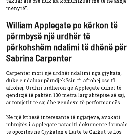
takuar atë ose nuk ka komunikuar me të në asnjë
mënyrë”.
William Applegate po kërkon të
përmbysë një urdhër të
përkohshëm ndalimi të dhënë për
Sabrina Carpenter
Carpenter mori një urdhër ndalimi nga gjykata,
duke e ndaluar përndjekësin t’i afrohej ose t’i
afrohej. Urdhri urdhëron që Applegate duhet të
qëndrojë të paktën 100 metra larg shtëpisë së saj,
automjetit të saj dhe vendeve të performancës.
Në një kthesë interesante të ngjarjeve, avokati
mbrojtës i Applegate paraqiti dokumente formale
të opozitës në Gjykatën e Lartë të Qarkut të Los