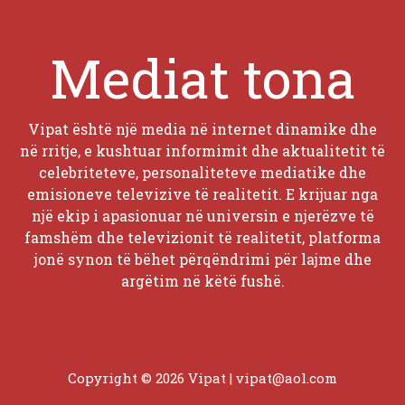
Mediat tona
Vipat është një media në internet dinamike dhe
në rritje, e kushtuar informimit dhe aktualitetit të
celebriteteve, personaliteteve mediatike dhe
emisioneve televizive të realitetit. E krijuar nga
një ekip i apasionuar në universin e njerëzve të
famshëm dhe televizionit të realitetit, platforma
jonë synon të bëhet përqëndrimi për lajme dhe
argëtim në këtë fushë.
Copyright © 2026 Vipat |
vipat@aol.com