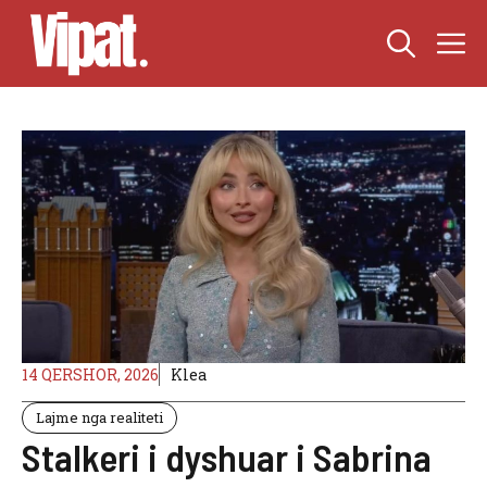
Skip
M
to
content
14 QERSHOR, 2026
Klea
Lajme nga realiteti
Stalkeri i dyshuar i Sabrina