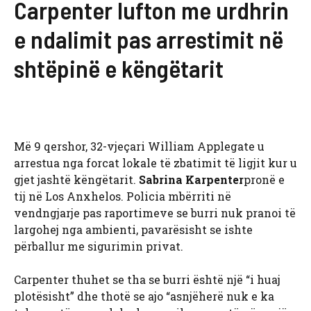
Carpenter lufton me urdhrin
e ndalimit pas arrestimit në
shtëpinë e këngëtarit
Më 9 qershor, 32-vjeçari William Applegate u
arrestua nga forcat lokale të zbatimit të ligjit kur u
gjet jashtë këngëtarit.
Sabrina Karpenter
pronë e
tij në Los Anxhelos. Policia mbërriti në
vendngjarje pas raportimeve se burri nuk pranoi të
largohej nga ambienti, pavarësisht se ishte
përballur me sigurimin privat.
Carpenter thuhet se tha se burri është një “i huaj
plotësisht” dhe thotë se ajo “asnjëherë nuk e ka