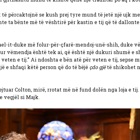
ët të përcaktojnë se kush prej tyre mund të jetë një ujk m
te ta bënte më të vështirë për kastin e tij që të dallonte
hael-it-duke më folur-për-çfarë-mendoj-unë-shih, duke v
h kur vëmendja është tek ai, që është një dukuri shumë e 
veten e tij.” Ai ndoshta e bën atë për veten e tij, sepse
ë e shfaqi këtë person që do të bëjë
çdo gjë
të shikohet 
tuar Colton, mirë, rrotat më në fund dolën nga loja e tij
 vegjël si Majk.