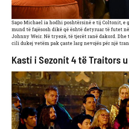
Sapo Michael ia hodhi poshtërsinë e tij Coltonit, e 
mund të fajësosh dikë që është detyruar të futet në 
Johnny Weir. Në tryezë, të tjerët ranë dakord. Dhe 
cili dukej vetëm pak çaste larg nevojës për një tra
Kasti i Sezonit 4 të Traitors