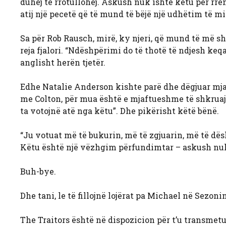
duhej të rrotullohej. Askush nuk ishte këtu për rrëm
atij një pecetë që të mund të bëjë një udhëtim të m
Sa për Rob Rausch, mirë, ky njeri, që mund të më sh
reja fjalori. “Ndëshpërimi do të thotë të ndjesh ke
anglisht herën tjetër.
Edhe Natalie Anderson kishte parë dhe dëgjuar mjaf
me Colton, për mua është e mjaftueshme të shkruaj 
ta votojnë atë nga këtu”. Dhe pikërisht këtë bënë.
“Ju votuat më të bukurin, më të zgjuarin, më të dësh
Këtu është një vëzhgim përfundimtar – askush nuk k
Buh-bye.
Dhe tani, le të fillojnë lojërat pa Michael në Sezonin
The Traitors është në dispozicion për t’u transmet