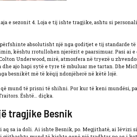
ja e sezonit 4. Loja e tij ishte tragjike, ashtu si personalit
 përfshinte absolutisht një nga goditjet e tij standarde të
in, kështu rrotullohen njerëzit e paarsimuar. Pasi ai e 
Colton Underwood, mirë, atmosfera në tryezë u zhvendo
n dhe ajo hapi sytë e tyre të mbuluar me tartan. Dhe Mic
nga besnikët më të këqij ndonjëherë në këtë lojë.
 që mund të prisni të shihni. Por kur të keni mundësi, pa
raitors. Është… diçka.
jë tragjike Besnik
 aq sa ia doli. Ai ishte Besnik, po. Megjithatë, ai lëvizi si
 ai gjithashtu mund të kishte qenë një tradhtar po aq i kot