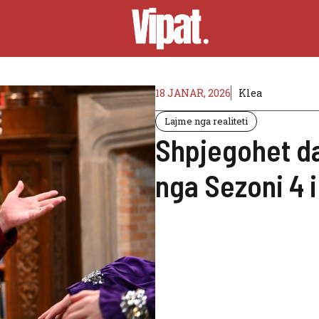
18 JANAR, 2026
Klea
Lajme nga realiteti
Shpjegohet da
nga Sezoni 4 