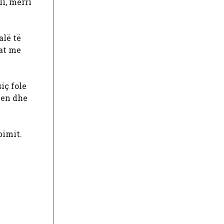
li, merri
alë të
fat me
iç fole
hen dhe
bimit.