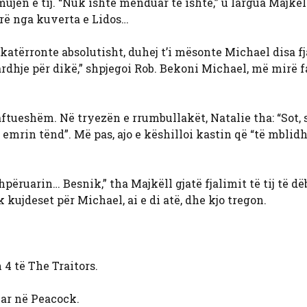
ujën e tij. “Nuk ishte menduar të ishte,” u largua Majkël
irë nga kuverta e Lidos…
katërronte absolutisht, duhej t’i mësonte Michael disa fj
qardhje për dikë,” shpjegoi Rob. Bekoni Michael, më mirë 
tueshëm. Në tryezën e rrumbullakët, Natalie tha: “Sot, s
emrin tënd”. Më pas, ajo e këshilloi kastin që “të mblid
përuarin… Besnik,” tha Majkëll gjatë fjalimit të tij të dë
ujdeset për Michael, ai e di atë, dhe kjo tregon.
 4 të The Traitors.
uar në Peacock.