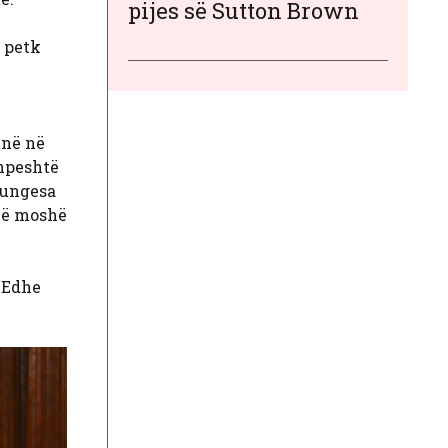
pijes së Sutton Brown
e petk
ënë në
shpeshtë
 mungesa
në moshë
. Edhe