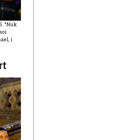
5. “Nuk
soi
ael, i
rt