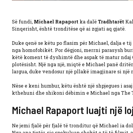
Së fundi,
Michael Rapaport
ka dalë
Tradhtarët
Kala
Sinqerisht, është tronditëse që ai zgjati aq gjatë.
Duke qenë se këtu po flasim për Michael, dalja e tij
nga homofobikët. Por dëgjoni, merrni parasysh burim
këtë koment të dyshimtë dhe aspak të matur ndaj 
plotësisht. Një nga një, miqtë e Michael panë dritë
largua, duke vendosur një pllakë imagjinare si një 
Nëse e keni humbur, këtu është një shpjegues i asaj
kthehuni dhe shikoni dëbimin e Michael nga The T
Michael Rapaport luajti një lo
Ne jemi fjalë për fjalë të tronditur që Michael ia doli
Nga ana tjetër, siç spekuluan shokët e tij të filmit,