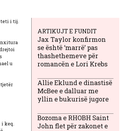
eti i tij.
ARTIKUJT E FUNDIT
Jax Taylor konfirmon
 nxitura
se është ‘marrë’ pas
drejtoi
thashethemeve për
s
romancën e Lori Krebs
hael u
Allie Eklund e dinastisë
tjetër
McBee e dalluar me
yllin e bukurisë jugore
Bozoma e RHOBH Saint
 i keq.
John flet për zakonet e
ë.