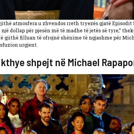
gjithë atmosfera u zhvendos rreth tryezës gjatë Episodit 
një dollap për pjesën më të madhe të jetës së tyre,” thek
të gjithë filluan të ofrojnë shënime të ngjashme për Mich
nsfuzion urgjent.
 u kthye shpejt në Michael Rapapo