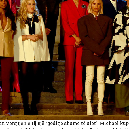
ërejtjen e tij një “goditje shumë të ulët”, Michael kup