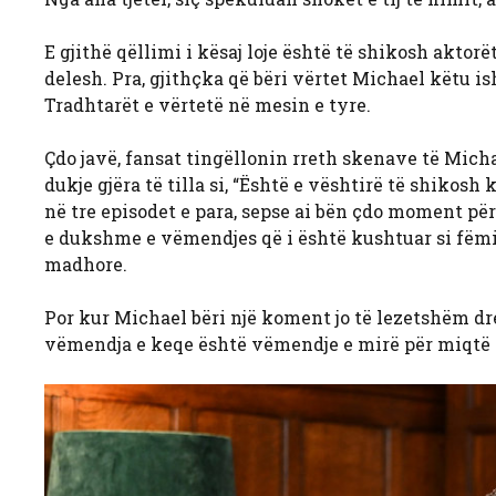
E gjithë qëllimi i kësaj loje është të shikosh aktor
delesh. Pra, gjithçka që bëri vërtet Michael këtu ish
Tradhtarët e vërtetë në mesin e tyre.
Çdo javë, fansat tingëllonin rreth skenave të Mic
dukje gjëra të tilla si, “Është e vështirë të shikos
në tre episodet e para, sepse ai bën çdo moment për 
e dukshme e vëmendjes që i është kushtuar si fëmij
madhore.
Por kur Michael bëri një koment jo të lezetshëm drej
vëmendja e keqe është vëmendje e mirë për miqtë e