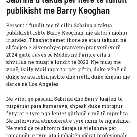
publikisht me Barry Keoghan
Personi i fundit me të cilin Sabrina u takua
publikisht ishte Barry Keoghan, një aktor i njohur
irlandez. Thashethemet thonë se ata u takuan në
shfaqjen e Givenchy-s pranverë/pranverë/verë
2024 gjatë Javës së Modës në Paris, e cila u
zhvillua në muajt e fundit të 2023. Një muaj më
vonë, Daily Mail raportoi për çiftin, duke vënë në
dukje se ata ishin jashtë dhe rreth, duke shijuar një
darkë në Los Angeles.
Në vitet që pasuan, Sabrina dhe Barry luajtën të
turpëruar para kamerave, shpesh duke mbrojtur
fytyrat e tyre nga lentet gjithnjë e më të mprehta.
Në intervista, atmosferat e tyre ishin të ngjashme.
Në vend që të shtonin detaje të vlefshme për
romancën e tyre, ata i mbajtën gjërat profesionale,