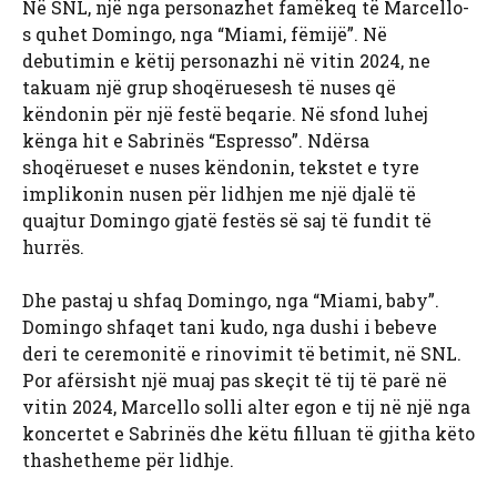
Në SNL, një nga personazhet famëkeq të Marcello-
s quhet Domingo, nga “Miami, fëmijë”. Në
debutimin e këtij personazhi në vitin 2024, ne
takuam një grup shoqëruesesh të nuses që
këndonin për një festë beqarie. Në sfond luhej
kënga hit e Sabrinës “Espresso”. Ndërsa
shoqërueset e nuses këndonin, tekstet e tyre
implikonin nusen për lidhjen me një djalë të
quajtur Domingo gjatë festës së saj të fundit të
hurrës.
Dhe pastaj u shfaq Domingo, nga “Miami, baby”.
Domingo shfaqet tani kudo, nga dushi i bebeve
deri te ceremonitë e rinovimit të betimit, në SNL.
Por afërsisht një muaj pas skeçit të tij të parë në
vitin 2024, Marcello solli alter egon e tij në një nga
koncertet e Sabrinës dhe këtu filluan të gjitha këto
thashetheme për lidhje.