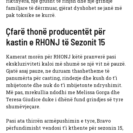
rikthyera, një grusht të rinjsh dhe një grindje
familjare të dërrmuar, gjërat dyshohet se janë më
pak toksike se kurrë.
Çfarë thonë producentët për
kastin e RHONJ të Sezonit 15
Kamerat morën për RHONJ këtë pranverë pasi
ekskluziviteti kaloi më shumë se një vit në pauzë.
Gjatë asaj pauze, ne duruam thashetheme të
panumërta për casting, rindezje dhe kush do t’i
mbijetonte dhe nuk do t’i mbijetonte ndryshimit.
Më pas, mrekullia ndodhi me Melissa Gorga dhe
Teresa Giudice duke i dhënë fund grindjes së tyre
shumëvjeçare.
Pasi ata thirrën armëpushimin e tyre, Bravo
përfundimisht vendosi t’i kthente për sezonin 15,