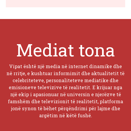
Mediat tona
Vipat është një media në internet dinamike dhe
në rritje, e kushtuar informimit dhe aktualitetit të
celebriteteve, personaliteteve mediatike dhe
emisioneve televizive të realitetit. E krijuar nga
një ekip i apasionuar në universin e njerëzve të
famshëm dhe televizionit të realitetit, platforma
jonë synon të bëhet përqëndrimi për lajme dhe
argëtim në këtë fushë.