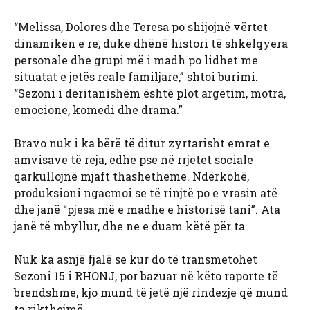
“Melissa, Dolores dhe Teresa po shijojnë vërtet
dinamikën e re, duke dhënë histori të shkëlqyera
personale dhe grupi më i madh po lidhet me
situatat e jetës reale familjare,” shtoi burimi.
“Sezoni i deritanishëm është plot argëtim, motra,
emocione, komedi dhe drama.”
Bravo nuk i ka bërë të ditur zyrtarisht emrat e
amvisave të reja, edhe pse në rrjetet sociale
qarkullojnë mjaft thashetheme. Ndërkohë,
produksioni ngacmoi se të rinjtë po e vrasin atë
dhe janë “pjesa më e madhe e historisë tani”. Ata
janë të mbyllur, dhe ne e duam këtë për ta.
Nuk ka asnjë fjalë se kur do të transmetohet
Sezoni 15 i RHONJ, por bazuar në këto raporte të
brendshme, kjo mund të jetë një rindezje që mund
ta rikthejmë.