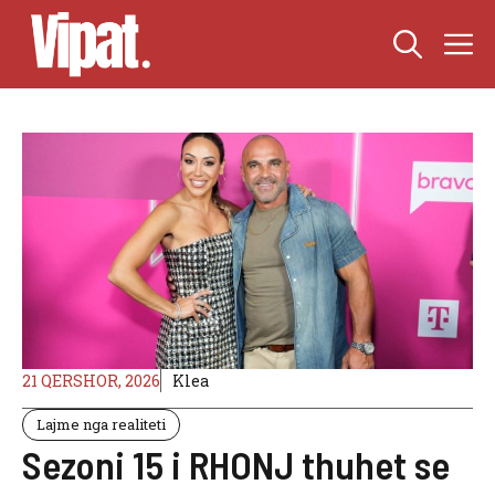
Skip
M
to
content
21 QERSHOR, 2026
Klea
Lajme nga realiteti
Sezoni 15 i RHONJ thuhet se