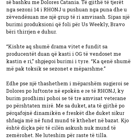
së bashku me Dolores Catania. Të gjithë të tjerët
nga sezoni 14 i RHONJ u pushuan nga puna dhe u
zëvendësuan me një grup të ri amvisash. Sipas një
burimi produksioni që foli për Us Weekly, Bravo
bëri thirrjen e duhur.
“Kishte aq shumë drama vitet e fundit sa
producentët duan që kasti i OG të vendoset me
kastin e ri,” shpjegoi burimi i tyre. “Ka qenë shumë
më pak toksik se sezonet e mëparshme.”
Edhe pse një thashethem i mëparshëm sugjeroi se
Dolores po luftonte në epokën e re të RHONJ, ky
burim prodhimi pohoi se të tre amvisat veterane
po përshtaten mirë. Me sa duket, ata të gjithë po
përqafojnë dinamikën e freskët dhe duket sikur
shfaqja më në fund mund të kthehet në bazat. Kjo
është diçka për të cilën askush nuk mund të
zemërohet. Ne luteshim për raste të tilla.