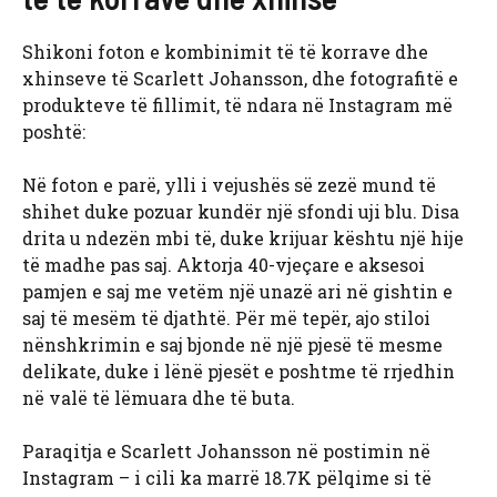
Shikoni foton e kombinimit të të korrave dhe
xhinseve të Scarlett Johansson, dhe fotografitë e
produkteve të fillimit, të ndara në Instagram më
poshtë:
Në foton e parë, ylli i vejushës së zezë mund të
shihet duke pozuar kundër një sfondi uji blu. Disa
drita u ndezën mbi të, duke krijuar kështu një hije
të madhe pas saj. Aktorja 40-vjeçare e aksesoi
pamjen e saj me vetëm një unazë ari në gishtin e
saj të mesëm të djathtë. Për më tepër, ajo stiloi
nënshkrimin e saj bjonde në një pjesë të mesme
delikate, duke i lënë pjesët e poshtme të rrjedhin
në valë të lëmuara dhe të buta.
Paraqitja e Scarlett Johansson në postimin në
Instagram – i cili ka marrë 18.7K pëlqime si të