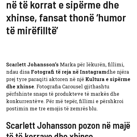
në të korrat e sipërme dhe
xhinse, fansat thonë ‘humor
të mirëfilltë’
Scarlett Johansson’s
Marka për lëkurën, fillimi,
ndau disa
Fotografi të reja në Instagram
dhe njëra
prej tyre paraqiti aktoren në një
Kultura e sipërme
dhe xhinse
. Fotografia Carousel gjithashtu
përfshinte snaps të produkteve të markës dhe
konkurrentëve. Për më tepër, fillimi e përshkroi
postimin me tre emojis të zemrës blu.
Scarlett Johansson pozon në majë
të të korrave dhe xhinse