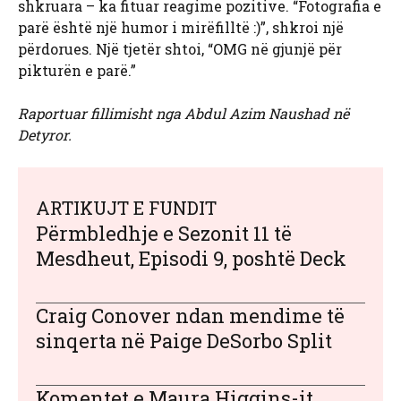
shkruara – ka fituar reagime pozitive. “Fotografia e
parë është një humor i mirëfilltë :)”, shkroi një
përdorues. Një tjetër shtoi, “OMG në gjunjë për
pikturën e parë.”
Raportuar fillimisht nga Abdul Azim Naushad në
Detyror.
ARTIKUJT E FUNDIT
Përmbledhje e Sezonit 11 të
Mesdheut, Episodi 9, poshtë Deck
Craig Conover ndan mendime të
sinqerta në Paige DeSorbo Split
Komentet e Maura Higgins-it