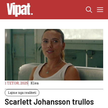
Skip
M
to
content
1 TETOR, 2025
Klea
Lajme nga realiteti
Scarlett Johansson trullos