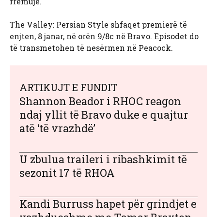
rrëmujë.
The Valley: Persian Style shfaqet premierë të
enjten, 8 janar, në orën 9/8c në Bravo. Episodet do
të transmetohen të nesërmen në Peacock.
ARTIKUJT E FUNDIT
Shannon Beador i RHOC reagon
ndaj yllit të Bravo duke e quajtur
atë ‘të vrazhdë’
U zbulua traileri i ribashkimit të
sezonit 17 të RHOA
Kandi Burruss hapet për grindjet e