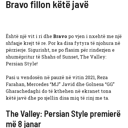
Bravo fillon këtë javë
Është një vit i ri dhe
Bravo
po vjen i nxehtë me një
shfaqje krejt të re. Por ka disa fytyra të njohura në
përzierje. Sigurisht, ne po flasim për rindezjen e
shumëpritur të Shahs of Sunset, The Valley:
Persian Style!
Pasi u vendosën në pauzë në vitin 2021, Reza
Farahan, Mercedes “MJ” Javid dhe Golnesa “GG”
Gharachedaghi do të kthehen në ekranet tona
këtë javë dhe po sjellin disa miq të rinj me ta.
The Valley: Persian Style premierë
më 8 janar