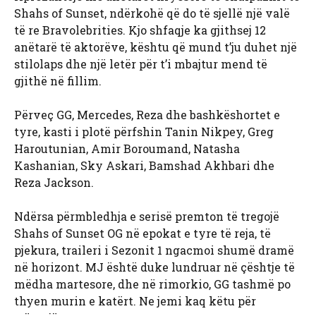
Shahs of Sunset, ndërkohë që do të sjellë një valë
të re Bravolebrities. Kjo shfaqje ka gjithsej 12
anëtarë të aktorëve, kështu që mund t’ju duhet një
stilolaps dhe një letër për t’i mbajtur mend të
gjithë në fillim.
Përveç GG, Mercedes, Reza dhe bashkëshortet e
tyre, kasti i plotë përfshin Tanin Nikpey, Greg
Haroutunian, Amir Boroumand, Natasha
Kashanian, Sky Askari, Bamshad Akhbari dhe
Reza Jackson.
Ndërsa përmbledhja e serisë premton të tregojë
Shahs of Sunset OG në epokat e tyre të reja, të
pjekura, traileri i Sezonit 1 ngacmoi shumë dramë
në horizont. MJ është duke lundruar në çështje të
mëdha martesore, dhe në rimorkio, GG tashmë po
thyen murin e katërt. Ne jemi kaq këtu për