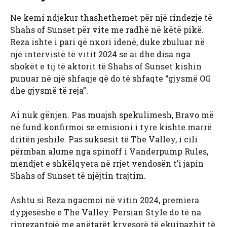
Ne kemi ndjekur thashethemet për një rindezje të
Shahs of Sunset për vite me radhë në këtë pikë.
Reza ishte i pari që nxori idenë, duke zbuluar në
një intervistë të vitit 2024 se ai dhe disa nga
shokët e tij të aktorit të Shahs of Sunset kishin
punuar në një shfaqje që do të shfaqte “gjysmë OG
dhe gjysmë të reja”.
Ai nuk gënjen. Pas muajsh spekulimesh, Bravo më
në fund konfirmoi se emisioni i tyre kishte marrë
dritën jeshile. Pas suksesit të The Valley, i cili
përmban alume nga spinoff i Vanderpump Rules,
mendjet e shkëlqyera në rrjet vendosën t’i japin
Shahs of Sunset të njëjtin trajtim.
Ashtu si Reza ngacmoi në vitin 2024, premiera
dypjesëshe e The Valley: Persian Style do të na
riprezantojë me anëtarët kryesorë të ekuipazhit të