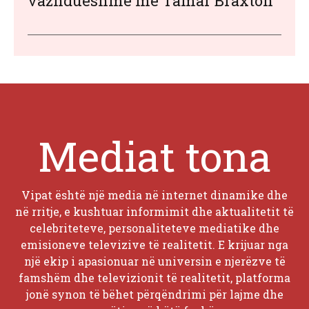
vazhdueshme me Tamar Braxton
Mediat tona
Vipat është një media në internet dinamike dhe
në rritje, e kushtuar informimit dhe aktualitetit të
celebriteteve, personaliteteve mediatike dhe
emisioneve televizive të realitetit. E krijuar nga
një ekip i apasionuar në universin e njerëzve të
famshëm dhe televizionit të realitetit, platforma
jonë synon të bëhet përqëndrimi për lajme dhe