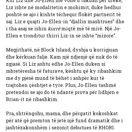
Kur Liz dhe Jo-Ellen më vonë u takuan për drekë,
Liz ishte në modalitetin e mohimit, duke hedhur
poshtë se ajo i kishte tërhequr flokët partnerit të
saj. Liz e quajti Jo-Ellen-in “djallin mashtrues” dhe
i tha asaj se ishin
kurrë
miqtë më të mirë. Një Jo-
Ellen e tronditur thirri Liz-in se ishte “mizore”.
Megjithatë, në Block Island, dyshja u korrigjuan
dhe kërkuan falje. Kam një ndjenjë që nuk do të
zgjasë. Si Liz ashtu edhe Jo-Ellen duken si
mbretëresha të faturave, kështu që ky ribashkim
me dy pjesë mund të bëhet i ashpër kur të
trajtohen çështjet e tyre. Plus, Jo-Ellen tashmë
pretendoi se ajo do të ndante prova për lidhjen e
Brian-it në ribashkim.
Pra, shtrëngohu, mama, dhe përgatit kokoshkat
për atë që premton të jetë një fund dramatik dhe i
jashtëzakonshëm i sezonit debutues të RHORI.