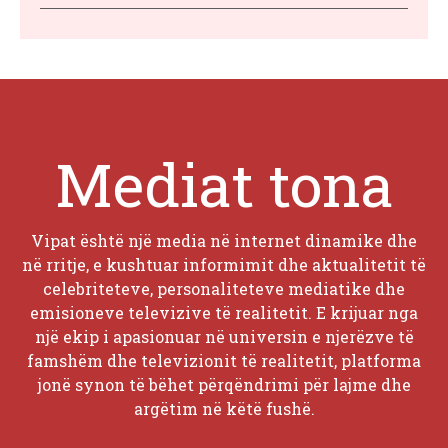
Mediat tona
Vipat është një media në internet dinamike dhe
në rritje, e kushtuar informimit dhe aktualitetit të
celebriteteve, personaliteteve mediatike dhe
emisioneve televizive të realitetit. E krijuar nga
një ekip i apasionuar në universin e njerëzve të
famshëm dhe televizionit të realitetit, platforma
jonë synon të bëhet përqëndrimi për lajme dhe
argëtim në këtë fushë.