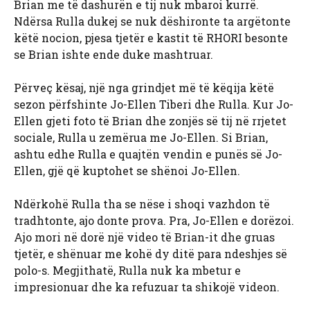
Brian me të dashurën e tij nuk mbaroi kurrë.
Ndërsa Rulla dukej se nuk dëshironte ta argëtonte
këtë nocion, pjesa tjetër e kastit të RHORI besonte
se Brian ishte ende duke mashtruar.
Përveç kësaj, një nga grindjet më të këqija këtë
sezon përfshinte Jo-Ellen Tiberi dhe Rulla. Kur Jo-
Ellen gjeti foto të Brian dhe zonjës së tij në rrjetet
sociale, Rulla u zemërua me Jo-Ellen. Si Brian,
ashtu edhe Rulla e quajtën vendin e punës së Jo-
Ellen, gjë që kuptohet se shënoi Jo-Ellen.
Ndërkohë Rulla tha se nëse i shoqi vazhdon të
tradhtonte, ajo donte prova. Pra, Jo-Ellen e dorëzoi.
Ajo mori në dorë një video të Brian-it dhe gruas
tjetër, e shënuar me kohë dy ditë para ndeshjes së
polo-s. Megjithatë, Rulla nuk ka mbetur e
impresionuar dhe ka refuzuar ta shikojë videon.