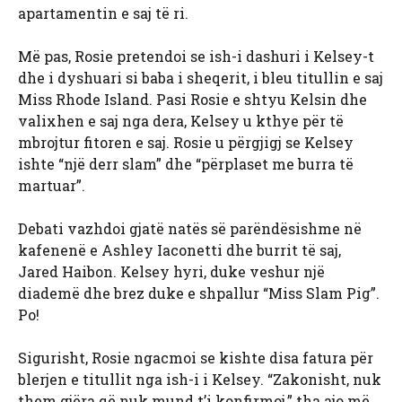
apartamentin e saj të ri.
Më pas, Rosie pretendoi se ish-i dashuri i Kelsey-t
dhe i dyshuari si baba i sheqerit, i bleu titullin e saj
Miss Rhode Island. Pasi Rosie e shtyu Kelsin dhe
valixhen e saj nga dera, Kelsey u kthye për të
mbrojtur fitoren e saj. Rosie u përgjigj se Kelsey
ishte “një derr slam” dhe “përplaset me burra të
martuar”.
Debati vazhdoi gjatë natës së parëndësishme në
kafenenë e Ashley Iaconetti dhe burrit të saj,
Jared Haibon. Kelsey hyri, duke veshur një
diademë dhe brez duke e shpallur “Miss Slam Pig”.
Po!
Sigurisht, Rosie ngacmoi se kishte disa fatura për
blerjen e titullit nga ish-i i Kelsey. “Zakonisht, nuk
them gjëra që nuk mund t’i konfirmoj,” tha ajo më