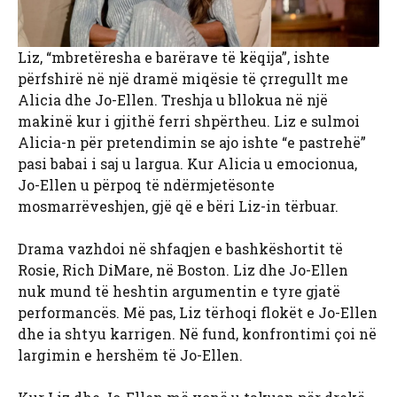
Liz, “mbretëresha e barërave të këqija”, ishte
përfshirë në një dramë miqësie të çrregullt me ​​
Alicia dhe Jo-Ellen. Treshja u bllokua në një
makinë kur i gjithë ferri shpërtheu. Liz e sulmoi
Alicia-n për pretendimin se ajo ishte “e pastrehë”
pasi babai i saj u largua. Kur Alicia u emocionua,
Jo-Ellen u përpoq të ndërmjetësonte
mosmarrëveshjen, gjë që e bëri Liz-in tërbuar.
Drama vazhdoi në shfaqjen e bashkëshortit të
Rosie, Rich DiMare, në Boston. Liz dhe Jo-Ellen
nuk mund të heshtin argumentin e tyre gjatë
performancës. Më pas, Liz tërhoqi flokët e Jo-Ellen
dhe ia shtyu karrigen. Në fund, konfrontimi çoi në
largimin e hershëm të Jo-Ellen.