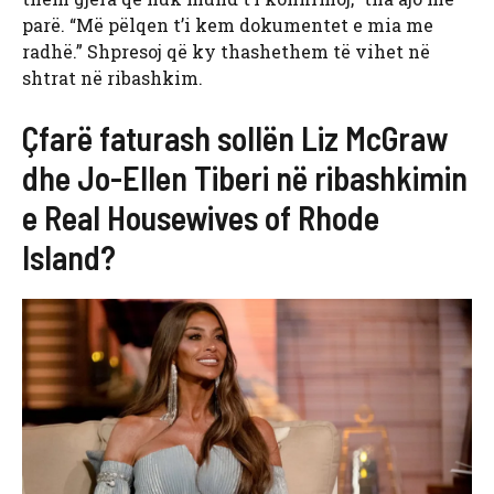
parë. “Më pëlqen t’i kem dokumentet e mia me
radhë.” Shpresoj që ky thashethem të vihet në
shtrat në ribashkim.
Çfarë faturash sollën Liz McGraw
dhe Jo-Ellen Tiberi në ribashkimin
e Real Housewives of Rhode
Island?