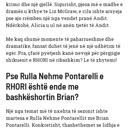
krisur dhe një gjellë. Sigurisht, pjesa më e madhe e
dramës u kthye te Liz McGraw, e cila ishte arsyeja
pse ajo rrëmbeu një nga vendet pranë Andit.
Ndërkohë, Alicia u ul në anën tjetër të Andit.
Me kaq shumë momente të paharrueshme dhe
dramatike, fansat duhet të jenë në një udhëtim të
egër. Pra, çfarë pyetjesh kanë nevojë për përgjigje
shikuesit e RHORI në ribashkim? Le të zhytemi!
Pse Rulla Nehme Pontarelli e
RHORI është ende me
bashkëshortin Brian?
Një nga temat më të nxehta të sezonit ishte
martesa e Rulla Nehme Pontarellit me Brian
Pontarelli. Konkretisht, thashethemet se lidhja e