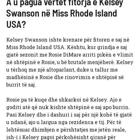
A u pagua vërtet fitorja e Kelsey
Swanson në Miss Rhode Island
USA?
Kelsey Swanson ishte krenare për fitoren e saj në
Miss Rhode Island USA. Kështu, kur grindja e saj
gjatë sezonit me Rosie DiMare arriti pikën e vlimit
në shtëpinë e Rosie, u bë brutale menjëherë. Kelsey
u tërhoq me një altoparlant, duke u tallur me
madhësinë e Rosie dhe rinovimin e shtëpisë së
burrit të saj.
Rosie pa të kuqe dhe shkarkoi në Kelsey. Ajo e
goditi atë që nuk kishte shtëpinë e saj apo burrin.
Pasi Kelsey dhe i dashuri i saj për një kohë të gjatë
u ndanë, ajo u largua nga rezidenca e tij. Për të
lehtësuar dhimbjen e përshtatjes me jetën reale,
ish-i i Kelsey pagoi përkohësisht qiranë për