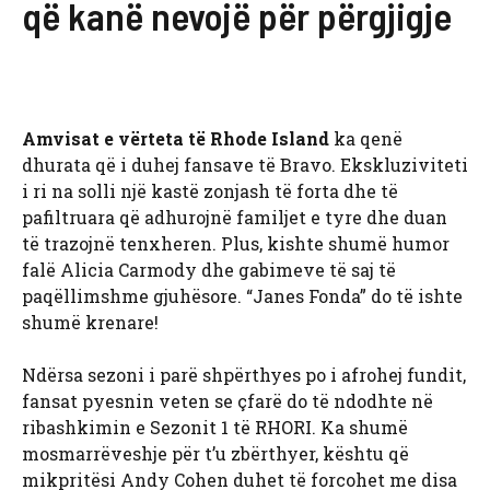
që kanë nevojë për përgjigje
Amvisat e vërteta të Rhode Island
ka qenë
dhurata që i duhej fansave të Bravo. Ekskluziviteti
i ri na solli një kastë zonjash të forta dhe të
pafiltruara që adhurojnë familjet e tyre dhe duan
të trazojnë tenxheren. Plus, kishte shumë humor
falë Alicia Carmody dhe gabimeve të saj të
paqëllimshme gjuhësore. “Janes Fonda” do të ishte
shumë krenare!
Ndërsa sezoni i parë shpërthyes po i afrohej fundit,
fansat pyesnin veten se çfarë do të ndodhte në
ribashkimin e Sezonit 1 të RHORI. Ka shumë
mosmarrëveshje për t’u zbërthyer, kështu që
mikpritësi Andy Cohen duhet të forcohet me disa