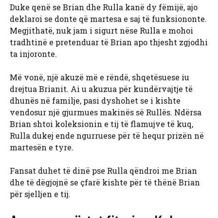
Duke qenë se Brian dhe Rulla kanë dy fëmijë, ajo
deklaroi se donte që martesa e saj të funksiononte.
Megjithatë, nuk jam i sigurt nëse Rulla e mohoi
tradhtinë e pretenduar të Brian apo thjesht zgjodhi
ta injoronte.
Më vonë, një akuzë më e rëndë, shqetësuese iu
drejtua Brianit. Ai u akuzua për kundërvajtje të
dhunës në familje, pasi dyshohet se i kishte
vendosur një gjurmues makinës së Rullës. Ndërsa
Brian shtoi koleksionin e tij të flamujve të kuq,
Rulla dukej ende ngurruese për të hequr prizën në
martesën e tyre.
Fansat duhet të dinë pse Rulla qëndroi me Brian
dhe të dëgjojnë se çfarë kishte për të thënë Brian
për sjelljen e tij.