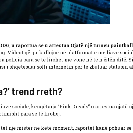
DDG
,
u raportua se u arrestua
Gjatë një turneu paintball
ing
. Videot që qarkullojnë në platformat e mediave socia
policia para se të lirohet më vonë në të njëjtën ditë. Si
si i shqetësuar solli internetin për të zbuluar statusin a
a?’ trend rreth?
ave sociale, këngëtarja “Pink Dreads” u arrestua gjatë n
timisht para se të lirohej.
tet një mister në këtë moment, raportet kanë pohuar se 