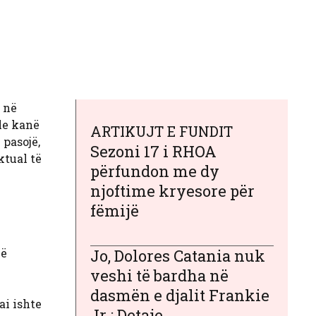
në
le kanë
ARTIKUJT E FUNDIT
 pasojë,
Sezoni 17 i RHOA
ktual të
përfundon me dy
njoftime kryesore për
fëmijë
jë
Jo, Dolores Catania nuk
veshi të bardha në
dasmën e djalit Frankie
ai ishte
Jr.: Detaje