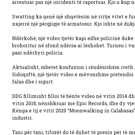
arrestuar pas një incidenti të raportuar. Kjo u kap 
Swatting ka qenë një shqetësim në rritje vitet e fun
nxjerrë një përgjigje të armatosur. Kjo ishte në dukje
Ndërkohë, një video tjetër kapi edhe policinë duke 
brohoritur në sfond ndërsa ai lëshohet. Turneu i v
pasi ndërhyri policia.
Aktualisht, mbetet konfuzion i rëndësishëm rreth 
Sidoqoftë, një tjetër video e mëvonshme pretendoi
falas dhe i sigurt.
DDG fillimisht filloi të bënte video në vitin 2014 d
vitin 2018, nënshkruar me Epic Records, dhe dy vjet
Kënga e tij e vitit 2020 “Moonwalking in Calabasas”
industri.
Tani për tani, tifozët do të duhet të presin për të