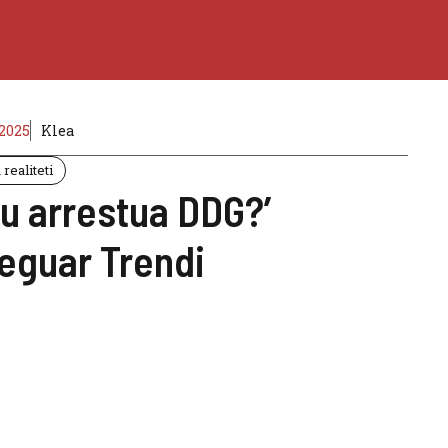
2025
Klea
realiteti
 u arrestua DDG?’
eguar Trendi