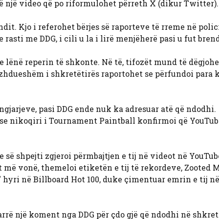
në një video që po riformulohet përreth X (dikur Twitter).
dit. Kjo i referohet bërjes së raporteve të rreme në polic
 rasti me DDG, i cili u la i lirë menjëherë pasi u fut bren
e lënë reperin të shkonte. Në të, tifozët mund të dëgjoh
azhdueshëm i shkretëtirës raportohet se përfundoi para 
ngjarjeve, pasi DDG ende nuk ka adresuar atë që ndodhi.
 se nikoqiri i Tournament Paintball konfirmoi që YouTub
he së shpejti zgjeroi përmbajtjen e tij në videot në YouTub
 më vonë, themeloi etiketën e tij të rekordeve, Zooted M
 hyri në Billboard Hot 100, duke çimentuar emrin e tij n
 marrë një koment nga DDG për çdo gjë që ndodhi në shkret