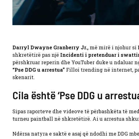
Darryl Dwayne Granberry Jr.,
më mirë i njohur si
shkretëtirë pas një
Incidenti i pretenduar i swatt
përshkruar reperin dhe YouTuber duke u ndaluar nga 
“Pse DDG u arrestua”
Filloi trending në internet, pa
skenarit.
Cila është ‘Pse DDG u arrestu
Sipas raporteve dhe videove të përbashkëta të medi
turneu paintball në shkretëtirë. Ai u arrestua shkur
Ndërsa natyra e saktë e asaj që ndodhi me DDG mbe