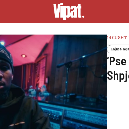
14 GUSHT, 
Lajme nga 
‘Pse
Shpj