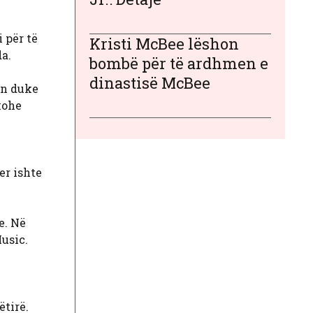
i për të
Kristi McBee lëshon
da.
bombë për të ardhmen e
dinastisë McBee
en duke
kohe
er ishte
e. Në
usic.
ë
ëtirë.