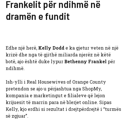
Frankelit për ndihmë në
dramën e fundit
Edhe një herë,
Kelly Dodd
e ka gjetur veten në një
krizë dhe nga të gjithë miliarda njerëz në këtë
botë, ajo është duke lypur
Bethenny Frankel
për
ndihmë.
Ish-ylli i Real Housewives of Orange County
pretendon se ajo u përjashtua nga ShopMy,
kompania e marketingut e filialeve që lejon
krijuesit të marrin para në blerjet online. Sipas
Kelly, kjo erdhi si rezultat i drejtpërdrejtë i “turmës
së zgjuar”.