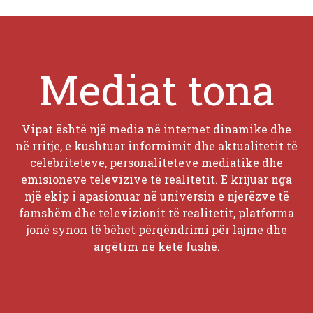
Mediat tona
Vipat është një media në internet dinamike dhe
në rritje, e kushtuar informimit dhe aktualitetit të
celebriteteve, personaliteteve mediatike dhe
emisioneve televizive të realitetit. E krijuar nga
një ekip i apasionuar në universin e njerëzve të
famshëm dhe televizionit të realitetit, platforma
jonë synon të bëhet përqëndrimi për lajme dhe
argëtim në këtë fushë.