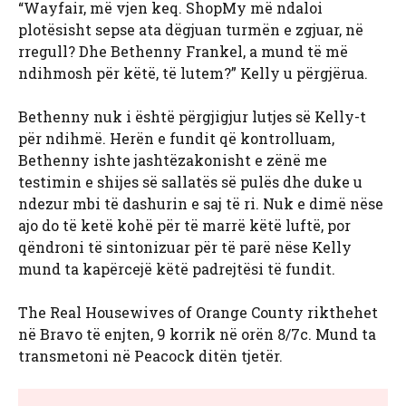
“Wayfair, më vjen keq. ShopMy më ndaloi
plotësisht sepse ata dëgjuan turmën e zgjuar, në
rregull? Dhe Bethenny Frankel, a mund të më
ndihmosh për këtë, të lutem?” Kelly u përgjërua.
Bethenny nuk i është përgjigjur lutjes së Kelly-t
për ndihmë. Herën e fundit që kontrolluam,
Bethenny ishte jashtëzakonisht e zënë me
testimin e shijes së sallatës së pulës dhe duke u
ndezur mbi të dashurin e saj të ri. Nuk e dimë nëse
ajo do të ketë kohë për të marrë këtë luftë, por
qëndroni të sintonizuar për të parë nëse Kelly
mund ta kapërcejë këtë padrejtësi të fundit.
The Real Housewives of Orange County rikthehet
në Bravo të enjten, 9 korrik në orën 8/7c. Mund ta
transmetoni në Peacock ditën tjetër.