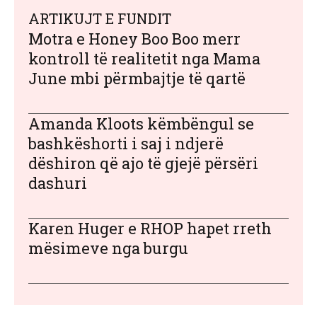
ARTIKUJT E FUNDIT
Motra e Honey Boo Boo merr
kontroll të realitetit nga Mama
June mbi përmbajtje të qartë
Amanda Kloots këmbëngul se
bashkëshorti i saj i ndjerë
dëshiron që ajo të gjejë përsëri
dashuri
Karen Huger e RHOP hapet rreth
mësimeve nga burgu