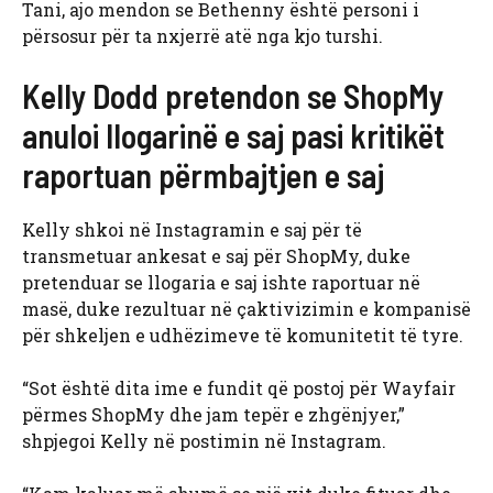
Tani, ajo mendon se Bethenny është personi i
përsosur për ta nxjerrë atë nga kjo turshi.
Kelly Dodd pretendon se ShopMy
anuloi llogarinë e saj pasi kritikët
raportuan përmbajtjen e saj
Kelly shkoi në Instagramin e saj për të
transmetuar ankesat e saj për ShopMy, duke
pretenduar se llogaria e saj ishte raportuar në
masë, duke rezultuar në çaktivizimin e kompanisë
për shkeljen e udhëzimeve të komunitetit të tyre.
“Sot është dita ime e fundit që postoj për Wayfair
përmes ShopMy dhe jam tepër e zhgënjyer,”
shpjegoi Kelly në postimin në Instagram.