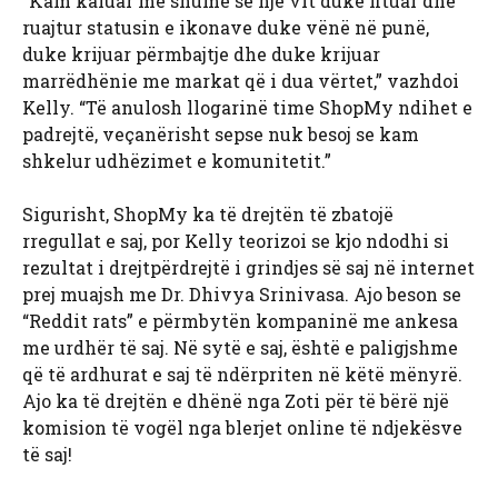
“Kam kaluar më shumë se një vit duke fituar dhe
ruajtur statusin e ikonave duke vënë në punë,
duke krijuar përmbajtje dhe duke krijuar
marrëdhënie me markat që i dua vërtet,” vazhdoi
Kelly. “Të anulosh llogarinë time ShopMy ndihet e
padrejtë, veçanërisht sepse nuk besoj se kam
shkelur udhëzimet e komunitetit.”
Sigurisht, ShopMy ka të drejtën të zbatojë
rregullat e saj, por Kelly teorizoi se kjo ndodhi si
rezultat i drejtpërdrejtë i grindjes së saj në internet
prej muajsh me Dr. Dhivya Srinivasa. Ajo beson se
“Reddit rats” e përmbytën kompaninë me ankesa
me urdhër të saj. Në sytë e saj, është e paligjshme
që të ardhurat e saj të ndërpriten në këtë mënyrë.
Ajo ka të drejtën e dhënë nga Zoti për të bërë një
komision të vogël nga blerjet online të ndjekësve
të saj!