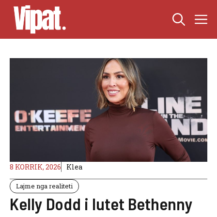
Skip
M
to
content
8 KORRIK, 2026
Klea
Lajme nga realiteti
Kelly Dodd i lutet Bethenny