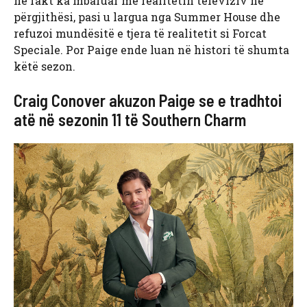
në fakt ka mbaruar me realitetin televiziv në
përgjithësi, pasi u largua nga Summer House dhe
refuzoi mundësitë e tjera të realitetit si Forcat
Speciale. Por Paige ende luan në histori të shumta
këtë sezon.
Craig Conover akuzon Paige se e tradhtoi
atë në sezonin 11 të Southern Charm