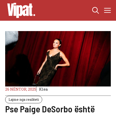
Skip
M
to
content
26 NËNTOR, 2025
Klea
Lajme nga realiteti
Pse Paige DeSorbo është