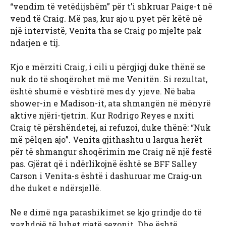
“vendim të vetëdijshëm” për t’i shkruar Paige-t në
vend të Craig. Më pas, kur ajo u pyet për këtë në
një intervistë, Venita tha se Craig po mjelte pak
ndarjen e tij.
Kjo e mërziti Craig, i cili u përgjigj duke thënë se
nuk do të shoqërohet më me Venitën. Si rezultat,
është shumë e vështirë mes dy yjeve. Në baba
shower-in e Madison-it, ata shmangën në mënyrë
aktive njëri-tjetrin. Kur Rodrigo Reyes e nxiti
Craig të përshëndetej, ai refuzoi, duke thënë: “Nuk
më pëlqen ajo”. Venita gjithashtu u largua herët
për të shmangur shoqërimin me Craig në një festë
pas. Gjërat që i ndërlikojnë është se BFF Salley
Carson i Venita-s është i dashuruar me Craig-un
dhe duket e ndërsjellë.
Ne e dimë nga parashikimet se kjo grindje do të
vazhdojë të luhet gjatë sezonit. Dhe është