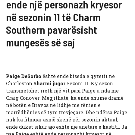
ende një personazh kryesor
në sezonin 11 të Charm
Southern pavarësisht
mungesës së saj
Paige DeSorbo
është ende biseda e qytetit në
Charleston
Sharmi jugor
Sezoni 11. Ky sezon
transmetohet rreth një vit pasi Paige u nda me
Craig Conover. Megjithatë, ka ende shumë dramë
në botën e Bravos në lidhje me rënien e
marrëdhënies së tyre trevjeçare. Dhe ndërsa Paige
nuk ka filmuar asnjë skenë për sezonin aktual,
ende duket sikur ajo është një anëtare e kastit… Ja
pse Paige është ende personazhi kryesor në