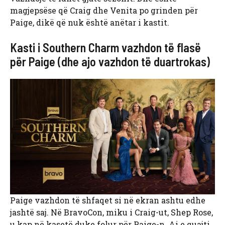
magjepsëse që Craig dhe Venita po grinden për
Paige, dikë që nuk është anëtar i kastit.
Kasti i Southern Charm vazhdon të flasë
për Paige (dhe ajo vazhdon të duartrokas)
Paige vazhdon të shfaqet si në ekran ashtu edhe
jashtë saj. Në BravoCon, miku i Craig-ut, Shep Rose,
u kap në kasetë duke folur për Paige-n. Ai e quajti