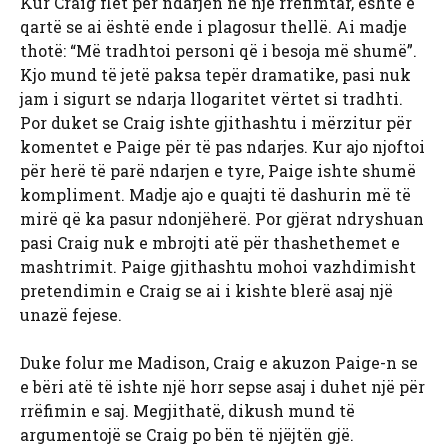
Kur Craig flet për ndarjen në një rrëfimtar, është e
qartë se ai është ende i plagosur thellë. Ai madje
thotë: “Më tradhtoi personi që i besoja më shumë”.
Kjo mund të jetë paksa tepër dramatike, pasi nuk
jam i sigurt se ndarja llogaritet vërtet si tradhti.
Por duket se Craig ishte gjithashtu i mërzitur për
komentet e Paige për të pas ndarjes. Kur ajo njoftoi
për herë të parë ndarjen e tyre, Paige ishte shumë
kompliment. Madje ajo e quajti të dashurin më të
mirë që ka pasur ndonjëherë. Por gjërat ndryshuan
pasi Craig nuk e mbrojti atë për thashethemet e
mashtrimit. Paige gjithashtu mohoi vazhdimisht
pretendimin e Craig se ai i kishte blerë asaj një
unazë fejese.
Duke folur me Madison, Craig e akuzon Paige-n se
e bëri atë të ishte një horr sepse asaj i duhet një për
rrëfimin e saj. Megjithatë, dikush mund të
argumentojë se Craig po bën të njëjtën gjë.