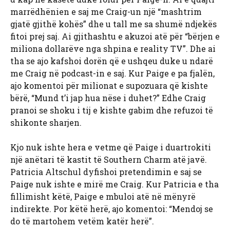
marrëdhënien e saj me Craig-un një “mashtrim
gjatë gjithë kohës” dhe u tall me sa shumë ndjekës
fitoi prej saj. Ai gjithashtu e akuzoi atë për “bërjen e
miliona dollarëve nga shpina e reality TV”. Dhe ai
tha se ajo kafshoi dorën që e ushqeu duke u ndarë
me Craig në podcast-in e saj. Kur Paige e pa fjalën,
ajo komentoi për milionat e supozuara që kishte
bërë, “Mund t’i jap hua nëse i duhet?” Edhe Craig
pranoi se shoku i tij e kishte gabim dhe refuzoi të
shikonte sharjen.
Kjo nuk ishte hera e vetme që Paige i duartrokiti
një anëtari të kastit të Southern Charm atë javë.
Patricia Altschul dyfishoi pretendimin e saj se
Paige nuk ishte e mirë me Craig. Kur Patricia e tha
fillimisht këtë, Paige e mbuloi atë në mënyrë
indirekte. Por këtë herë, ajo komentoi: “Mendoj se
do të martohem vetëm katër herë”.