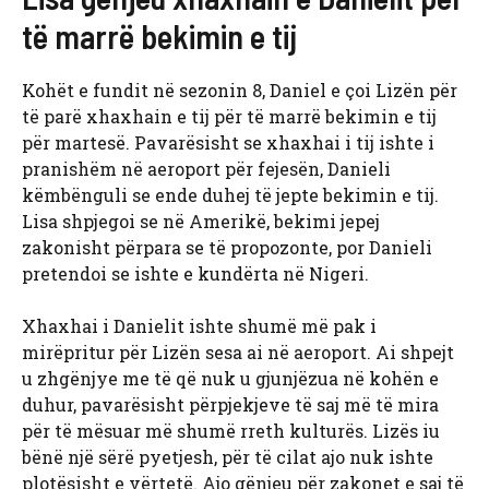
të marrë bekimin e tij
Kohët e fundit në sezonin 8, Daniel e çoi Lizën për
të parë xhaxhain e tij për të marrë bekimin e tij
për martesë. Pavarësisht se xhaxhai i tij ishte i
pranishëm në aeroport për fejesën, Danieli
këmbënguli se ende duhej të jepte bekimin e tij.
Lisa shpjegoi se në Amerikë, bekimi jepej
zakonisht përpara se të propozonte, por Danieli
pretendoi se ishte e kundërta në Nigeri.
Xhaxhai i Danielit ishte shumë më pak i
mirëpritur për Lizën sesa ai në aeroport. Ai shpejt
u zhgënjye me të që nuk u gjunjëzua në kohën e
duhur, pavarësisht përpjekjeve të saj më të mira
për të mësuar më shumë rreth kulturës. Lizës iu
bënë një sërë pyetjesh, për të cilat ajo nuk ishte
plotësisht e vërtetë. Ajo gënjeu për zakonet e saj të