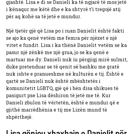
gjashtë. Lisa e di se Danieli ka të ngjarë të mos jetë
i kënaqur me këtë dhe e ka shtyrë t’i tregojë atij
për aq kohë sa të jetë e mundur.
Një tjetër gjë që Lisa po i ruan Danielit është fakti
se ajo ka qenë vetëm me femra për njëzet e një
vitet e fundit. Lisa i ka thënë Danielit vetëm se ka
pasur një zënkë me një grua, jo se ka qenë e
martuar me dy. Danieli nuk iu përgjigj mirë sulmit,
duke pretenduar se të qenit së bashku me gratë
nuk ishte e pranueshme në kulturën e tij. Është e
qartë se Danieli nuk është mbështetës i
komunitetit LGBTQ, gjë që i bën disa shikues të
pasigurt pse Lisa dëshiron të jetë me të. Kur
Danieli zbulon të vërtetën, është e mundur që e
gjithë marrëdhënia e tij me Lizën mund të
shpërthejë.
Lisa gënjeu xhaxhain e Danielit për