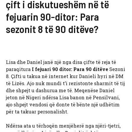
çift i diskutueshëm në të
fejuarin 90-ditor: Para
sezonit 8 të 90 ditëve?
Lisa dhe Daniel janë një nga disa çifte të reja të
paraqitura
I fejuari 90 ditor: Para 90 ditëve
Sezoni
8. Çifti u takua në internet kur Danieli hyri në DM
të Lizës. Ajo nuk mundi t’i rezistonte sharmit të tij
dhe shpejt u dashurua me të. Meqenëse Daniel
jeton në Nigeri ndërsa Lisa banon në Pensilvani,
ajo shpejt vendosi që donte të bënte një udhëtim
për ta takuar personalisht.
Ndërsa ata u tërhoqën menjëherë nga njëri-tjetri,