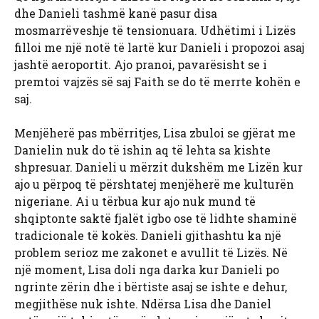
dhe Danieli tashmë kanë pasur disa
mosmarrëveshje të tensionuara. Udhëtimi i Lizës
filloi me një notë të lartë kur Danieli i propozoi asaj
jashtë aeroportit. Ajo pranoi, pavarësisht se i
premtoi vajzës së saj Faith se do të merrte kohën e
saj.
Menjëherë pas mbërritjes, Lisa zbuloi se gjërat me
Danielin nuk do të ishin aq të lehta sa kishte
shpresuar. Danieli u mërzit dukshëm me Lizën kur
ajo u përpoq të përshtatej menjëherë me kulturën
nigeriane. Ai u tërbua kur ajo nuk mund të
shqiptonte saktë fjalët igbo ose të lidhte shaminë
tradicionale të kokës. Danieli gjithashtu ka një
problem serioz me zakonet e avullit të Lizës. Në
një moment, Lisa doli nga darka kur Danieli po
ngrinte zërin dhe i bërtiste asaj se ishte e dehur,
megjithëse nuk ishte. Ndërsa Lisa dhe Daniel