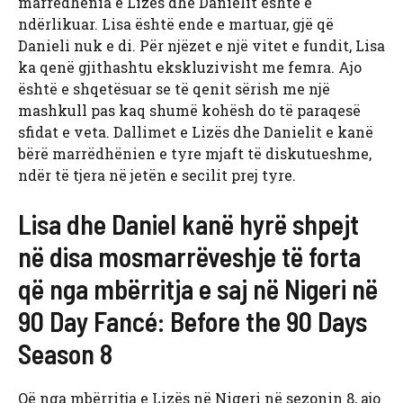
marrëdhënia e Lizës dhe Danielit është e
ndërlikuar. Lisa është ende e martuar, gjë që
Danieli nuk e di. Për njëzet e një vitet e fundit, Lisa
ka qenë gjithashtu ekskluzivisht me femra. Ajo
është e shqetësuar se të qenit sërish me një
mashkull pas kaq shumë kohësh do të paraqesë
sfidat e veta. Dallimet e Lizës dhe Danielit e kanë
bërë marrëdhënien e tyre mjaft të diskutueshme,
ndër të tjera në jetën e secilit prej tyre.
Lisa dhe Daniel kanë hyrë shpejt
në disa mosmarrëveshje të forta
që nga mbërritja e saj në Nigeri në
90 Day Fancé: Before the 90 Days
Season 8
Që nga mbërritja e Lizës në Nigeri në sezonin 8, ajo