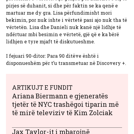
pirjes së duhanit, si dhe për faktin se ka qenë e
martuar me dy gra. Lisa përfundimisht mori
bekimin, por nuk ishte i vërtetë pasi ajo nuk tha të
vërtetën. Lisa dhe Danieli nuk kanë një lidhje të
ndërtuar mbi besimin e vërtetë, gjë që e ka bërë
lidhjen e tyre mjaft të diskutueshme.
I fejuari 90-ditor: Para 90 ditëve është i
disponueshëm për t’u transmetuar në Discovery +.
ARTIKUJT E FUNDIT
Ariana Biermann e gjeneratës
tjetër të NYC trashëgoi tiparin më
të mirë televiziv të Kim Zolciak
Jax Taylor-it i mbarojnë