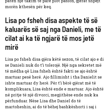
patën një takim të parë plot pasion, gjërat shpejt
morën kthesën për keq.
Lisa po fsheh disa aspekte të së
kaluarës së saj nga Danieli, me të
cilat ai ka të ngjarë të mos jetë
mirë
Lisa po fsheh disa gjëra këtë sezon, të cilat ajo e di
se Danieli nuk do t’i tolerojë. Një nga sekretet më
të mëdha që Lisa fsheh është fakti se ajo është
martuar pesë herë. Ajo fillimisht i tha Danielit se
ishte martuar dy herë. Për t’i bërë gjërat më të
komplikuara, Lisa është ende e martuar. Ajo është
në pritje të një divorci, megjithëse ende nuk ka
përfunduar. Nëse Lisa dhe Daniel do të
martoheshin, ai do të bëhej bashkëshorti i saj i