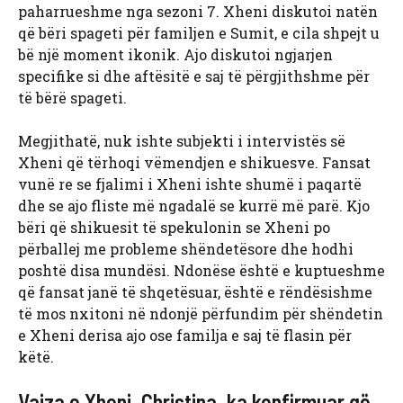
paharrueshme nga sezoni 7. Xheni diskutoi natën
që bëri spageti për familjen e Sumit, e cila shpejt u
bë një moment ikonik. Ajo diskutoi ngjarjen
specifike si dhe aftësitë e saj të përgjithshme për
të bërë spageti.
Megjithatë, nuk ishte subjekti i intervistës së
Xheni që tërhoqi vëmendjen e shikuesve. Fansat
vunë re se fjalimi i Xheni ishte shumë i paqartë
dhe se ajo fliste më ngadalë se kurrë më parë. Kjo
bëri që shikuesit të spekulonin se Xheni po
përballej me probleme shëndetësore dhe hodhi
poshtë disa mundësi. Ndonëse është e kuptueshme
që fansat janë të shqetësuar, është e rëndësishme
të mos nxitoni në ndonjë përfundim për shëndetin
e Xheni derisa ajo ose familja e saj të flasin për
këtë.
Vajza e Xheni, Christina, ka konfirmuar që