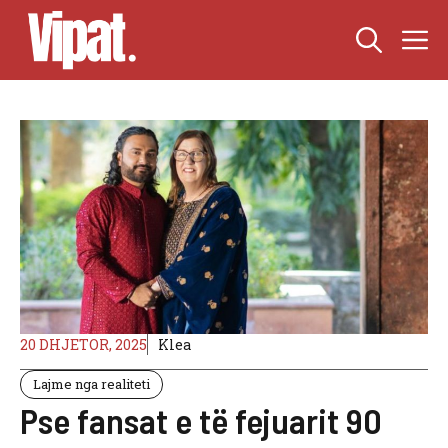
Skip
M
to
content
20 DHJETOR, 2025
Klea
Lajme nga realiteti
Pse fansat e të fejuarit 90