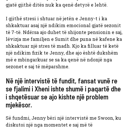
gjatë gjithë ditës nuk ka qenë detyrë e lehtë.
I gjithë stresi i shtuar në jetën e Jenny-t i ka
shkaktuar asaj një ndikim emocional gjatë sezonit
të 7-të. Ndërsa ajo duhet të shijonte pensionin e saj,
lëvizja me familjen e Sumit dhe puna në kafene ka
shkaktuar një stres të madh. Kjo ka filluar të ketë
një ndikim fizik te Jenny, dhe ajo është dukshëm
më e mbingarkuar se sa ka qenë në ndonjë nga
sezonet e saj të mëparshme.
Në një intervistë të fundit, fansat vunë re
se fjalimi i Xheni ishte shumë i paqartë dhe
i shqetësuar se ajo kishte një problem
mjekësor.
Së fundmi, Jenny bëri një intervistë me Swoon, ku
diskutoi një nga momentet e saj më të