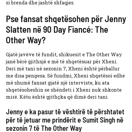
si brenda dhe jashtë shfaqjes.
Pse fansat shqetësohen për Jenny
Slatten në 90 Day Fiancé: The
Other Way?
Gjatë javëve të fundit, shikuesit e The Other Way
janë bërë gjithnjë e më të shqetësuar për Xheni.
Deri më tani në sezonin 7, Xheni është përballur
me disa pengesa. Së fundmi, Xheni shqetësoi edhe
më shumë fansat gjatë një interviste, ku ata
shqetësoheshin se shëndeti i Xheni nuk shkonte
mirë. Këtu është gjithçka që dimë deri tani.
Jenny e ka pasur të vështirë të përshtatet
për të jetuar me prindërit e Sumit Singh në
sezonin 7 të The Other Way