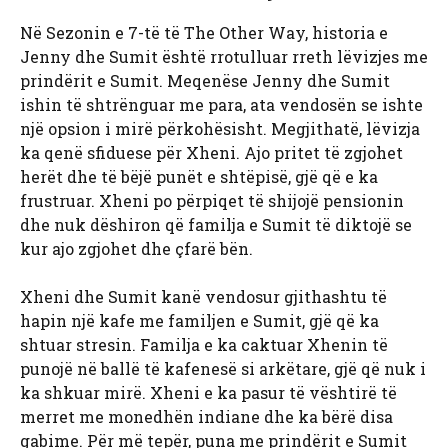
Në Sezonin e 7-të të The Other Way, historia e
Jenny dhe Sumit është rrotulluar rreth lëvizjes me
prindërit e Sumit. Meqenëse Jenny dhe Sumit
ishin të shtrënguar me para, ata vendosën se ishte
një opsion i mirë përkohësisht. Megjithatë, lëvizja
ka qenë sfiduese për Xheni. Ajo pritet të zgjohet
herët dhe të bëjë punët e shtëpisë, gjë që e ka
frustruar. Xheni po përpiqet të shijojë pensionin
dhe nuk dëshiron që familja e Sumit të diktojë se
kur ajo zgjohet dhe çfarë bën.
Xheni dhe Sumit kanë vendosur gjithashtu të
hapin një kafe me familjen e Sumit, gjë që ka
shtuar stresin. Familja e ka caktuar Xhenin të
punojë në ballë të kafenesë si arkëtare, gjë që nuk i
ka shkuar mirë. Xheni e ka pasur të vështirë të
merret me monedhën indiane dhe ka bërë disa
gabime. Për më tepër, puna me prindërit e Sumit