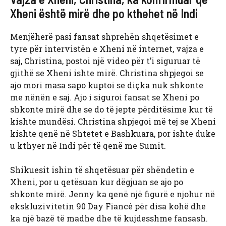
Xheni është mirë dhe po kthehet në Indi
Menjëherë pasi fansat shprehën shqetësimet e
tyre për intervistën e Xheni në internet, vajza e
saj, Christina, postoi një video për t’i siguruar të
gjithë se Xheni ishte mirë. Christina shpjegoi se
ajo mori masa sapo kuptoi se diçka nuk shkonte
me nënën e saj. Ajo i siguroi fansat se Xheni po
shkonte mirë dhe se do të jepte përditësime kur të
kishte mundësi. Christina shpjegoi më tej se Xheni
kishte qenë në Shtetet e Bashkuara, por ishte duke
u kthyer në Indi për të qenë me Sumit.
Shikuesit ishin të shqetësuar për shëndetin e
Xheni, por u qetësuan kur dëgjuan se ajo po
shkonte mirë. Jenny ka qenë një figurë e njohur në
ekskluzivitetin 90 Day Fiancé për disa kohë dhe
ka një bazë të madhe dhe të kujdesshme fansash.