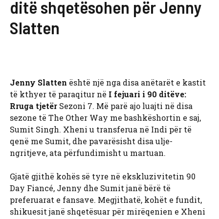
ditë shqetësohen për Jenny
Slatten
Jenny Slatten
është një nga disa anëtarët e kastit
të kthyer të paraqitur në
I fejuari i 90 ditëve:
Rruga tjetër
Sezoni 7. Më parë ajo luajti në disa
sezone të The Other Way me bashkëshortin e saj,
Sumit Singh. Xheni u transferua në Indi për të
qenë me Sumit, dhe pavarësisht disa ulje-
ngritjeve, ata përfundimisht u martuan.
Gjatë gjithë kohës së tyre në ekskluzivitetin 90
Day Fiancé, Jenny dhe Sumit janë bërë të
preferuarat e fansave. Megjithatë, kohët e fundit,
shikuesit janë shqetësuar për mirëqenien e Xheni