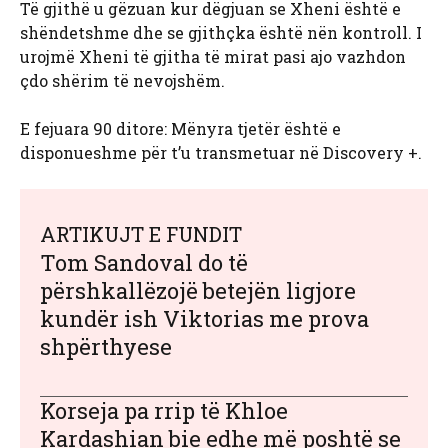
Të gjithë u gëzuan kur dëgjuan se Xheni është e
shëndetshme dhe se gjithçka është nën kontroll. I
urojmë Xheni të gjitha të mirat pasi ajo vazhdon
çdo shërim të nevojshëm.
E fejuara 90 ditore: Mënyra tjetër është e
disponueshme për t’u transmetuar në Discovery +.
ARTIKUJT E FUNDIT
Tom Sandoval do të
përshkallëzojë betejën ligjore
kundër ish Viktorias me prova
shpërthyese
Korseja pa rrip të Khloe
Kardashian bie edhe më poshtë se