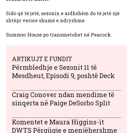
Sido që të jetë, sezonin e ardhshëm do të jetë një
shtëpi verore shumë e ndryshme.
Summer House po transmetohet në Peacock.
ARTIKUJT E FUNDIT
Përmbledhje e Sezonit 11 të
Mesdheut, Episodi 9, poshtë Deck
Craig Conover ndan mendime të
sinqerta në Paige DeSorbo Split
Komentet e Maura Higgins-it
DWTS Përgjigje e menjëhershme