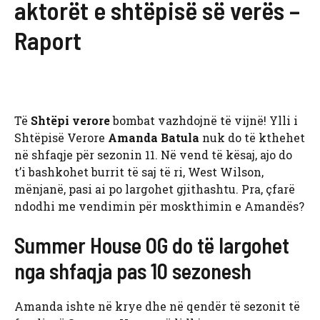
aktorët e shtëpisë së verës –
Raport
Të
Shtëpi verore
bombat vazhdojnë të vijnë! Ylli i
Shtëpisë Verore
Amanda Batula
nuk do të kthehet
në shfaqje për sezonin 11. Në vend të kësaj, ajo do
t’i bashkohet burrit të saj të ri, West Wilson,
mënjanë, pasi ai po largohet gjithashtu. Pra, çfarë
ndodhi me vendimin për moskthimin e Amandës?
Summer House OG do të largohet
nga shfaqja pas 10 sezonesh
Amanda ishte në krye dhe në qendër të sezonit të