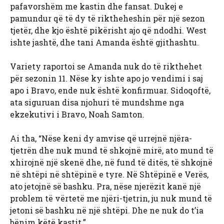
pafavorshëm me kastin dhe fansat. Dukej e
pamundur që të dy të riktheheshin për një sezon
tjetër, dhe kjo është pikërisht ajo që ndodhi. West
ishte jashtë, dhe tani Amanda është gjithashtu.
Variety raportoi se Amanda nuk do të rikthehet
për sezonin 11. Nëse ky ishte apo jo vendimi i saj
apo i Bravo, ende nuk është konfirmuar. Sidoqoftë,
ata siguruan disa njohuri të mundshme nga
ekzekutivi i Bravo, Noah Samton.
Ai tha, “Nëse keni dy amvise që urrejnë njëra-
tjetrën dhe nuk mund të shkojnë mirë, ato mund të
xhirojnë një skenë dhe, në fund të ditës, të shkojnë
në shtëpi në shtëpinë e tyre. Në Shtëpinë e Verës,
ato jetojnë së bashku. Pra, nëse njerëzit kanë një
problem të vërtetë me njëri-tjetrin, ju nuk mund të
jetoni së bashku në një shtëpi. Dhe ne nuk do t’ia
bënim këtë kastit.”