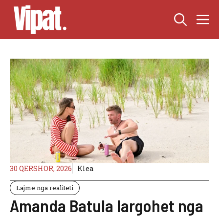
Skip
M
to
content
30 QERSHOR, 2026
Klea
Lajme nga realiteti
Amanda Batula largohet nga