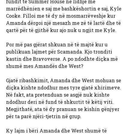
fundit të Summer House në lidhje me
marrëdhënien e saj me bashkëshortin e saj, Kyle
Cooke. Filloi me të dy në mosmarrëveshje kur
Amanda dërgoi një mesazh me zë të lartë dhe të
qartë për të gjithë kur ajo nuk u ngjit me Kyle.
Por më pas gjërat shkuan në të majtë kur u
publikuan lajmet për Scamanda. Kjo tronditi
kastin dhe Bravoverse. A po ndodhte diçka më
shumë mes Amandës dhe West?
Gjatë ribashkimit, Amanda dhe West mohuan se
diçka kishte ndodhur mes tyre gjatë xhirimeve.
Në fakt, ata pretenduan se asgjë nuk kishte
ndodhur deri në fund të shkurtit të këtij viti.
Megjithatë, ata të dy pranuan se kishin gënjyer
për ta parë njëri-tjetrin në grup.
Ky lajm i bëri Amanda dhe West shumë të