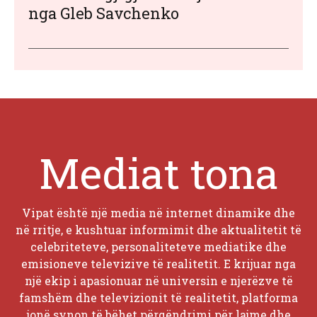
nga Gleb Savchenko
Mediat tona
Vipat është një media në internet dinamike dhe
në rritje, e kushtuar informimit dhe aktualitetit të
celebriteteve, personaliteteve mediatike dhe
emisioneve televizive të realitetit. E krijuar nga
një ekip i apasionuar në universin e njerëzve të
famshëm dhe televizionit të realitetit, platforma
jonë synon të bëhet përqëndrimi për lajme dhe