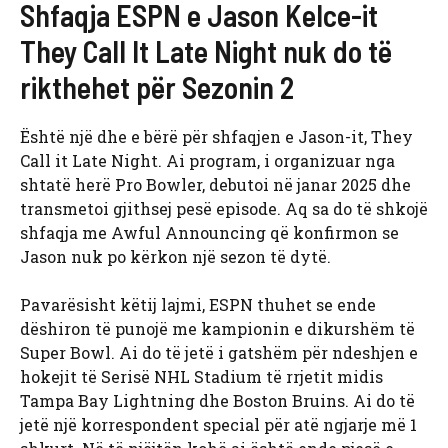
Shfaqja ESPN e Jason Kelce-it
They Call It Late Night nuk do të
rikthehet për Sezonin 2
Është një dhe e bërë për shfaqjen e Jason-it, They
Call it Late Night. Ai program, i organizuar nga
shtatë herë Pro Bowler, debutoi në janar 2025 dhe
transmetoi gjithsej pesë episode. Aq sa do të shkojë
shfaqja me Awful Announcing që konfirmon se
Jason nuk po kërkon një sezon të dytë.
Pavarësisht këtij lajmi, ESPN thuhet se ende
dëshiron të punojë me kampionin e dikurshëm të
Super Bowl. Ai do të jetë i gatshëm për ndeshjen e
hokejit të Serisë NHL Stadium të rrjetit midis
Tampa Bay Lightning dhe Boston Bruins. Ai do të
jetë një korrespondent special për atë ngjarje më 1