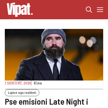
Skip
M
to
content
1 SHKURT, 2026
Klea
Lajme nga realiteti
Pse emisioni Late Night i