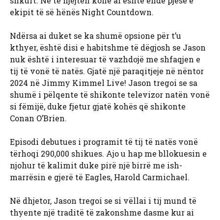
shkurt. Në të njëjtën kohë ai është ende pjesë e
ekipit të së hënës Night Countdown.
Ndërsa ai duket se ka shumë opsione për t’u
kthyer, është disi e habitshme të dëgjosh se Jason
nuk është i interesuar të vazhdojë me shfaqjen e
tij të vonë të natës. Gjatë një paraqitjeje në nëntor
2024 në Jimmy Kimmel Live! Jason tregoi se sa
shumë i pëlqente të shikonte televizor natën vonë
si fëmijë, duke fjetur gjatë kohës që shikonte
Conan O’Brien.
Episodi debutues i programit të tij të natës vonë
tërhoqi 290,000 shikues. Ajo u hap me bllokuesin e
njohur të kalimit duke pirë një birrë me ish-
marrësin e gjerë të Eagles, Harold Carmichael.
Në dhjetor, Jason tregoi se si vëllai i tij mund të
thyente një traditë të zakonshme dasme kur ai