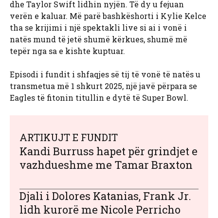
dhe Taylor Swift lidhin nyjën. Të dy u fejuan
verën e kaluar. Më parë bashkëshorti i Kylie Kelce
tha se krijimi i një spektakli live si ai i vonë i
natës mund të jetë shumë kërkues, shumë më
tepër nga sa e kishte kuptuar.
Episodi i fundit i shfaqjes së tij të vonë të natës u
transmetua më 1 shkurt 2025, një javë përpara se
Eagles të fitonin titullin e dytë të Super Bowl.
ARTIKUJT E FUNDIT
Kandi Burruss hapet për grindjet e
vazhdueshme me Tamar Braxton
Djali i Dolores Katanias, Frank Jr.
lidh kurorë me Nicole Perricho