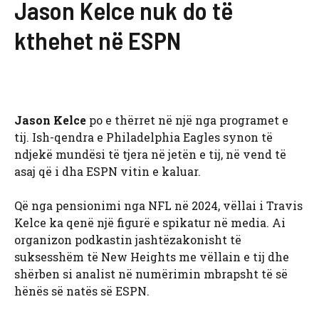
Jason Kelce nuk do të
kthehet në ESPN
Jason Kelce
po e thërret në një nga programet e
tij. Ish-qendra e Philadelphia Eagles synon të
ndjekë mundësi të tjera në jetën e tij, në vend të
asaj që i dha ESPN vitin e kaluar.
Që nga pensionimi nga NFL në 2024, vëllai i Travis
Kelce ka qenë një figurë e spikatur në media. Ai
organizon podkastin jashtëzakonisht të
suksesshëm të New Heights me vëllain e tij dhe
shërben si analist në numërimin mbrapsht të së
hënës së natës së ESPN.