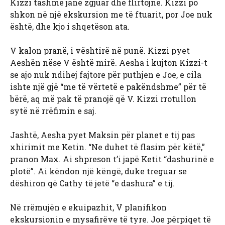
Kizzi tashmë janë zgjuar dhe flirtojnë. Kizzi po
shkon në një ekskursion me të ftuarit, por Joe nuk
është, dhe kjo i shqetëson ata.
V kalon pranë, i vështirë në punë. Kizzi pyet
Aeshën nëse V është mirë. Aesha i kujton Kizzi-t
se ajo nuk ndihej fajtore për puthjen e Joe, e cila
ishte një gjë “me të vërtetë e pakëndshme” për të
bërë, aq më pak të pranojë që V. Kizzi rrotullon
sytë në rrëfimin e saj.
Jashtë, Aesha pyet Maksin për planet e tij pas
xhirimit me Ketin. “Ne duhet të flasim për këtë,”
pranon Max. Ai shpreson t’i japë Ketit “dashurinë e
plotë”. Ai këndon një këngë, duke treguar se
dëshiron që Cathy të jetë “e dashura” e tij.
Në rrëmujën e ekuipazhit, V planifikon
ekskursionin e mysafirëve të tyre. Joe përpiqet të