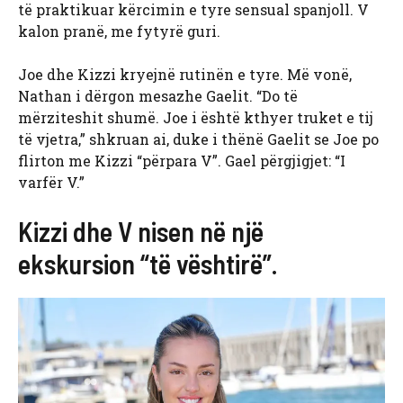
të praktikuar kërcimin e tyre sensual spanjoll. V
kalon pranë, me fytyrë guri.
Joe dhe Kizzi kryejnë rutinën e tyre. Më vonë,
Nathan i dërgon mesazhe Gaelit. “Do të
mërziteshit shumë. Joe i është kthyer truket e tij
të vjetra,” shkruan ai, duke i thënë Gaelit se Joe po
flirton me Kizzi “përpara V”. Gael përgjigjet: “I
varfër V.”
Kizzi dhe V nisen në një
ekskursion “të vështirë”.