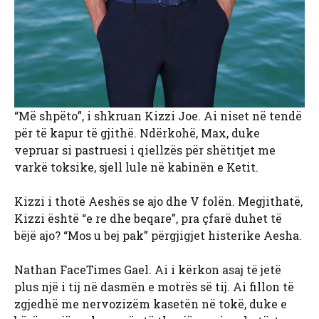
“Më shpëto”, i shkruan Kizzi Joe. Ai niset në tendë
për të kapur të gjithë. Ndërkohë, Max, duke
vepruar si pastruesi i qiellzës për shëtitjet me
varkë toksike, sjell lule në kabinën e Ketit.
Kizzi i thotë Aeshës se ajo dhe V folën. Megjithatë,
Kizzi është “e re dhe beqare”, pra çfarë duhet të
bëjë ajo? “Mos u bej pak” përgjigjet histerike Aesha.
Nathan FaceTimes Gael. Ai i kërkon asaj të jetë
plus një i tij në dasmën e motrës së tij. Ai fillon të
zgjedhë me nervozizëm kasetën në tokë, duke e