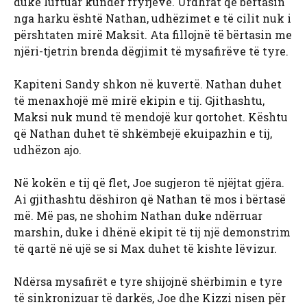
duke luftuar kundër fryrjeve. Urdhrat që bërtasin
nga harku është Nathan, udhëzimet e të cilit nuk i
përshtaten mirë Maksit. Ata fillojnë të bërtasin me
njëri-tjetrin brenda dëgjimit të mysafirëve të tyre.
Kapiteni Sandy shkon në kuvertë. Nathan duhet
të menaxhojë më mirë ekipin e tij. Gjithashtu,
Maksi nuk mund të mendojë kur qortohet. Kështu
që Nathan duhet të shkëmbejë ekuipazhin e tij,
udhëzon ajo.
Në kokën e tij që flet, Joe sugjeron të njëjtat gjëra.
Ai gjithashtu dëshiron që Nathan të mos i bërtasë
më. Më pas, ne shohim Nathan duke ndërruar
marshin, duke i dhënë ekipit të tij një demonstrim
të qartë në ujë se si Max duhet të kishte lëvizur.
Ndërsa mysafirët e tyre shijojnë shërbimin e tyre
të sinkronizuar të darkës, Joe dhe Kizzi nisen për