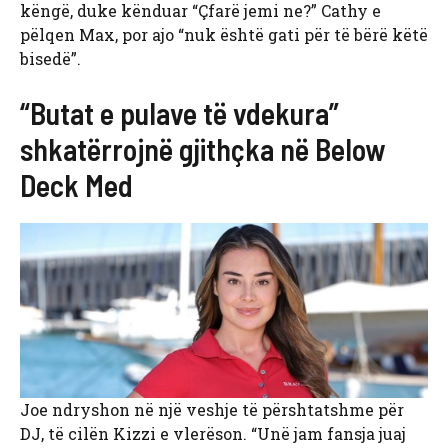
këngë, duke kënduar “Çfarë jemi ne?” Cathy e
pëlqen Max, por ajo “nuk është gati për të bërë këtë
bisedë”.
“Butat e pulave të vdekura”
shkatërrojnë gjithçka në Below
Deck Med
Joe ndryshon në një veshje të përshtatshme për
DJ, të cilën Kizzi e vlerëson. “Unë jam fansja juaj