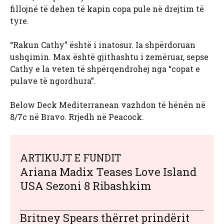
fillojnë të dehen të kapin copa pule në drejtim të
tyre.
“Rakun Cathy” është i inatosur. Ia shpërdoruan
ushqimin. Max është gjithashtu i zemëruar, sepse
Cathy e la veten të shpërqendrohej nga “copat e
pulave të ngordhura”.
Below Deck Mediterranean vazhdon të hënën në
8/7c në Bravo. Rrjedh në Peacock.
ARTIKUJT E FUNDIT
Ariana Madix Teases Love Island
USA Sezoni 8 Ribashkim
Britney Spears thërret prindërit