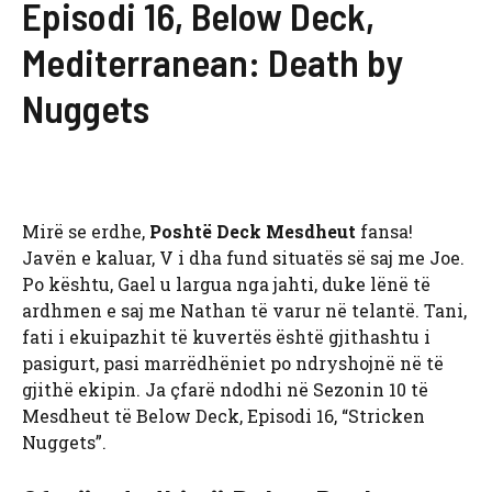
Episodi 16, Below Deck,
Mediterranean: Death by
Nuggets
Mirë se erdhe,
Poshtë Deck Mesdheut
fansa!
Javën e kaluar, V i dha fund situatës së saj me Joe.
Po kështu, Gael u largua nga jahti, duke lënë të
ardhmen e saj me Nathan të varur në telantë. Tani,
fati i ekuipazhit të kuvertës është gjithashtu i
pasigurt, pasi marrëdhëniet po ndryshojnë në të
gjithë ekipin. Ja çfarë ndodhi në Sezonin 10 të
Mesdheut të Below Deck, Episodi 16, “Stricken
Nuggets”.