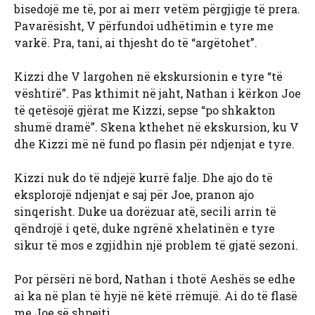
bisedojë me të, por ai merr vetëm përgjigje të prera.
Pavarësisht, V përfundoi udhëtimin e tyre me
varkë. Pra, tani, ai thjesht do të “argëtohet”.
Kizzi dhe V largohen në ekskursionin e tyre “të
vështirë”. Pas kthimit në jaht, Nathan i kërkon Joe
të qetësojë gjërat me Kizzi, sepse “po shkakton
shumë dramë”. Skena kthehet në ekskursion, ku V
dhe Kizzi më në fund po flasin për ndjenjat e tyre.
Kizzi nuk do të ndjejë kurrë falje. Dhe ajo do të
eksplorojë ndjenjat e saj për Joe, pranon ajo
sinqerisht. Duke ua dorëzuar atë, secili arrin të
qëndrojë i qetë, duke ngrënë xhelatinën e tyre
sikur të mos e zgjidhin një problem të gjatë sezoni.
Por përsëri në bord, Nathan i thotë Aeshës se edhe
ai ka në plan të hyjë në këtë rrëmujë. Ai do të flasë
me Joe së shpejti.