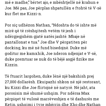
më e madhe,” bërtet ajo, e mbështjellë në krahun e
Joe. Më pas, Joe përplas shpatullën e ftohtë të V-së
kur flet me Kizzi-n.
Por siç udhëzon Nathan, “Ndoshta do të ishte më
mirë që të rrëshqitesh vetëm të jesh i
ndërgjegjshëm gjatë natës jashtë. Mbaje në
pantallonat e tua.” Joe dhe V përgatiten për
docking, ku më në fund bisedojnë. Duke më
goditur me kamxhik, Joe nderon ndjenjat e V-së,
duke premtuar se nuk do të bëjë asgjë fizike me
Kizzin.
Të ftuarit largohen, duke lënë një bakshish prej
27,000 dollarësh. Ekuipazhi shkon në një restorant,
ku Kizzi dhe Joe flirtojnë në natyrë. Në jaht, ata
porosisin më shumë ushqim. Por ndërsa Max
përpiqet të vulosë marrëveshjen e të dashurës me
Ketin, ushqimi i tyre mbërrin dhe Xho dhe Nathan