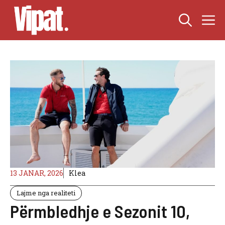
Skip
M
to
content
13 JANAR, 2026
Klea
Lajme nga realiteti
Përmbledhje e Sezonit 10,