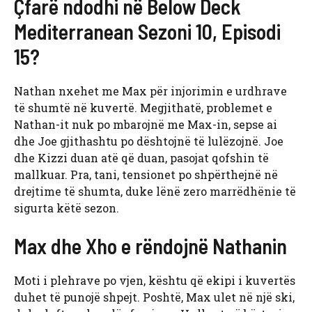
Çfarë ndodhi në Below Deck
Mediterranean Sezoni 10, Episodi
15?
Nathan nxehet me Max për injorimin e urdhrave
të shumtë në kuvertë. Megjithatë, problemet e
Nathan-it nuk po mbarojnë me Max-in, sepse ai
dhe Joe gjithashtu po dështojnë të lulëzojnë. Joe
dhe Kizzi duan atë që duan, pasojat qofshin të
mallkuar. Pra, tani, tensionet po shpërthejnë në
drejtime të shumta, duke lënë zero marrëdhënie të
sigurta këtë sezon.
Max dhe Xho e rëndojnë Nathanin
Moti i plehrave po vjen, kështu që ekipi i kuvertës
duhet të punojë shpejt. Poshtë, Max ulet në një ski,