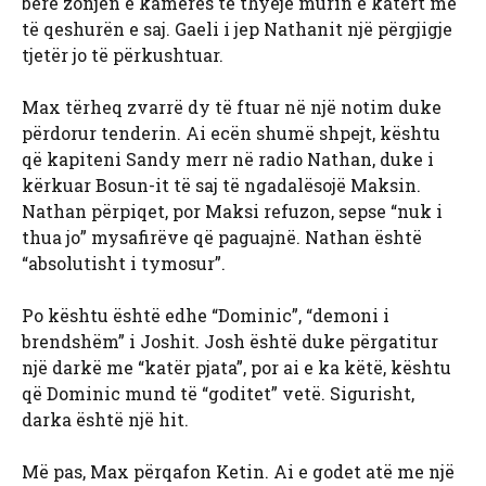
bërë zonjën e kamerës të thyejë murin e katërt me
të qeshurën e saj. Gaeli i jep Nathanit një përgjigje
tjetër jo të përkushtuar.
Max tërheq zvarrë dy të ftuar në një notim duke
përdorur tenderin. Ai ecën shumë shpejt, kështu
që kapiteni Sandy merr në radio Nathan, duke i
kërkuar Bosun-it të saj të ngadalësojë Maksin.
Nathan përpiqet, por Maksi refuzon, sepse “nuk i
thua jo” mysafirëve që paguajnë. Nathan është
“absolutisht i tymosur”.
Po kështu është edhe “Dominic”, “demoni i
brendshëm” i Joshit. Josh është duke përgatitur
një darkë me “katër pjata”, por ai e ka këtë, kështu
që Dominic mund të “goditet” vetë. Sigurisht,
darka është një hit.
Më pas, Max përqafon Ketin. Ai e godet atë me një