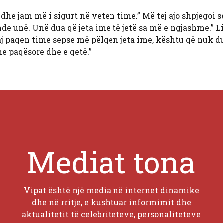
j dhe jam më i sigurt në veten time.” Më tej ajo shpjegoi s
ende unë. Unë dua që jeta ime të jetë sa më e ngjashme.” L
aj paqen time sepse më pëlqen jeta ime, kështu që nuk du
e paqësore dhe e qetë.”
Mediat tona
Vipat është një media në internet dinamike
dhe në rritje, e kushtuar informimit dhe
aktualitetit të celebriteteve, personaliteteve