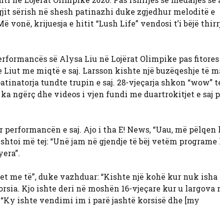
gjit sërish në shesh patinazhi duke zgjedhur meloditë e
vonë, krijuesja e hitit “Lush Life” vendosi t’i bëjë thirr
rformancës së Alysa Liu në Lojërat Olimpike pas fitores 
 Liut me miqtë e saj. Larsson kishte një buzëqeshje të 
atinatorja tundte trupin e saj. 28-vjeçarja shkon “wow” t
 ka ngërç dhe videos i vjen fundi me duartrokitjet e saj 
 performancën e saj. Ajo i tha E! News, “Uau, më pëlqen k
i shtoi më tej: “Unë jam në gjendje të bëj vetëm programe
yera”.
rtet me të”, duke vazhduar: “Kishte një kohë kur nuk isha 
orsia. Kjo ishte deri në moshën 16-vjeçare kur u largova
 “Ky ishte vendimi im i parë jashtë korsisë dhe [my