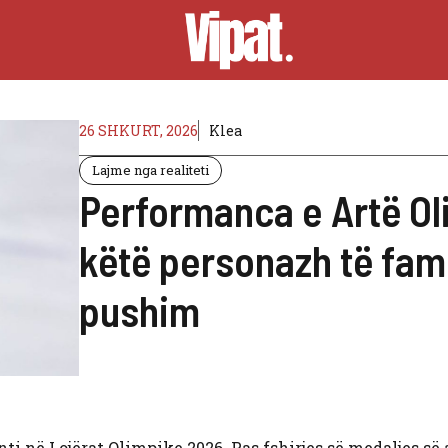
26 SHKURT, 2026
Klea
Lajme nga realiteti
Performanca e Artë Oli
këtë personazh të fa
pushim
i në Lojërat Olimpike 2026. Pas fshirjes së medaljes së a