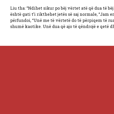
Liu tha: “Ndihet sikur po bëj vërtet atë që dua të bë
është gati t’i rikthehet jetës së saj normale, “Jam 
përfundoi, “Unë me të vërtetë do të përpiqem të ru
shumë kaotike. Unë dua që ajo të qëndrojë e qetë dh