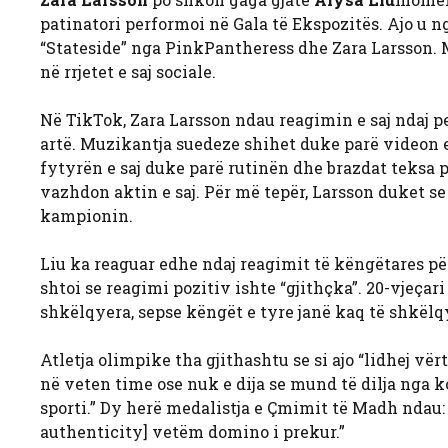
patinatori performoi në Gala të Ekspozitës. Ajo u n
“Stateside” nga PinkPantheress dhe Zara Larsson. Më 
në rrjetet e saj sociale.
Në TikTok, Zara Larsson ndau reagimin e saj ndaj pe
artë. Muzikantja suedeze shihet duke parë videon e
fytyrën e saj duke parë rutinën dhe brazdat teksa p
vazhdon aktin e saj. Për më tepër, Larsson duket se
kampionin.
Liu ka reaguar edhe ndaj reagimit të këngëtares për
shtoi se reagimi pozitiv ishte “gjithçka”. 20-vjeçar
shkëlqyera, sepse këngët e tyre janë kaq të shkëlq
Atletja olimpike tha gjithashtu se si ajo “lidhej vë
në veten time ose nuk e dija se mund të dilja nga k
sporti.” Dy herë medalistja e Çmimit të Madh ndau:
authenticity] vetëm domino i prekur.”