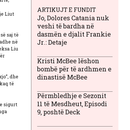
ARTIKUJT E FUNDIT
je Liut
Jo, Dolores Catania nuk
veshi të bardha në
dasmën e djalit Frankie
së saj të
Jr.: Detaje
madhe në
eksa Liu
për
Kristi McBee lëshon
bombë për të ardhmen e
dinastisë McBee
jo”, dhe
 kaq të
Përmbledhje e Sezonit
11 të Mesdheut, Episodi
e sigurt
9, poshtë Deck
 nga