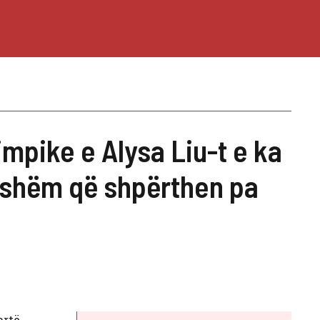
mpike e Alysa Liu-t e ka
mshëm që shpërthen pa
rtë,