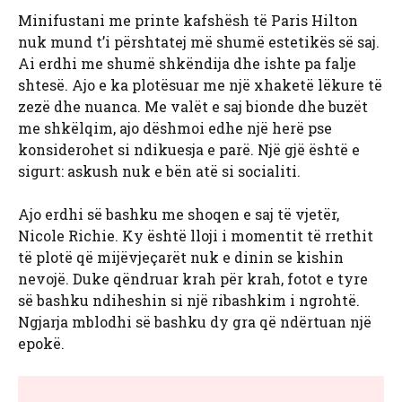
Minifustani me printe kafshësh të Paris Hilton
nuk mund t’i përshtatej më shumë estetikës së saj.
Ai erdhi me shumë shkëndija dhe ishte pa falje
shtesë. Ajo e ka plotësuar me një xhaketë lëkure të
zezë dhe nuanca. Me valët e saj bionde dhe buzët
me shkëlqim, ajo dëshmoi edhe një herë pse
konsiderohet si ndikuesja e parë. Një gjë është e
sigurt: askush nuk e bën atë si socialiti.
Ajo erdhi së bashku me shoqen e saj të vjetër,
Nicole Richie. Ky është lloji i momentit të rrethit
të plotë që mijëvjeçarët nuk e dinin se kishin
nevojë. Duke qëndruar krah për krah, fotot e tyre
së bashku ndiheshin si një ribashkim i ngrohtë.
Ngjarja mblodhi së bashku dy gra që ndërtuan një
epokë.