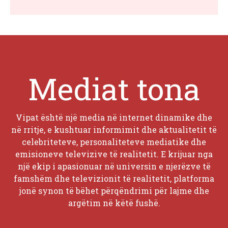
Mediat tona
Vipat është një media në internet dinamike dhe
në rritje, e kushtuar informimit dhe aktualitetit të
celebriteteve, personaliteteve mediatike dhe
emisioneve televizive të realitetit. E krijuar nga
një ekip i apasionuar në universin e njerëzve të
famshëm dhe televizionit të realitetit, platforma
jonë synon të bëhet përqëndrimi për lajme dhe
argëtim në këtë fushë.