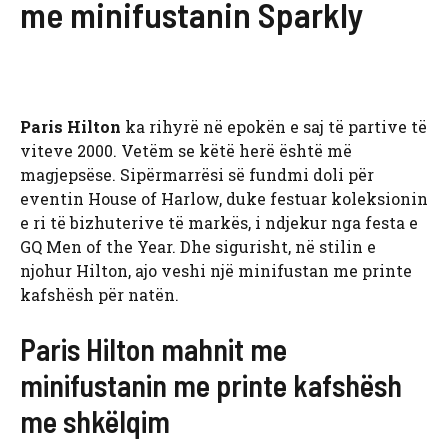
me minifustanin Sparkly
Paris Hilton
ka rihyrë në epokën e saj të partive të
viteve 2000. Vetëm se këtë herë është më
magjepsëse. Sipërmarrësi së fundmi doli për
eventin House of Harlow, duke festuar koleksionin
e ri të bizhuterive të markës, i ndjekur nga festa e
GQ Men of the Year. Dhe sigurisht, në stilin e
njohur Hilton, ajo veshi një minifustan me printe
kafshësh për natën.
Paris Hilton mahnit me
minifustanin me printe kafshësh
me shkëlqim