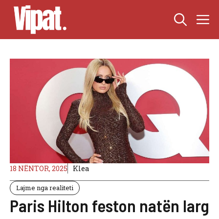
Skip
M
to
content
18 NËNTOR, 2025
Klea
Lajme nga realiteti
Paris Hilton feston natën larg