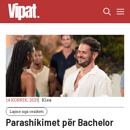
Skip
M
to
content
14 KORRIK, 2025
Klea
Lajme nga realiteti
Parashikimet për Bachelor