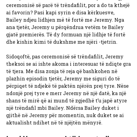
ceremonisë së parë të trëndafilit, por a do ta kthejë
ai favorin? Pasi kapi syrin e disa kërkuesve,
Bailey ndjeu lidhjen më të fortë me Jeremy. Nga
ana tjetër, Jeremy u përqëndrua vetëm te Bailey
gjatë premierës. Të dy formuan një lidhje të fortë
dhe kishin kimi të dukshme me njëri -tjetrin.
Sidoqoftë, pas ceremonisë së trëndafilit, Jeremy
theksoi se ai ishte akoma i interesuar të ndiqte gra
të tjera. Me disa zonja të reja që bashkohen në
plazhin episodin tjetër, Jeremy me siguri do të
përpiqet të ndjekë të paktën njërën prej tyre. Nëse
ndonjë prej tyre e merr Jeremy në një datë, ka një
shans të mirë që ai mund të zgjedhë t’u japë atyre
një trëndafil mbi Bailey. Ndërsa Bailey duket i
gjithë në Jeremy për momentin, nuk duket se ai
aktualisht ndihet në të njëjtën mënyrë.