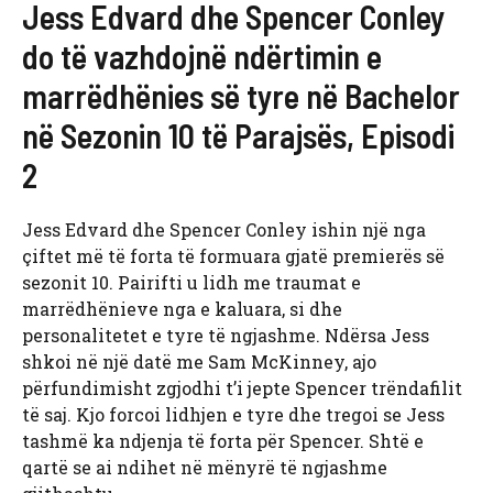
Jess Edvard dhe Spencer Conley
do të vazhdojnë ndërtimin e
marrëdhënies së tyre në Bachelor
në Sezonin 10 të Parajsës, Episodi
2
Jess Edvard dhe Spencer Conley ishin një nga
çiftet më të forta të formuara gjatë premierës së
sezonit 10. Pairifti u lidh me traumat e
marrëdhënieve nga e kaluara, si dhe
personalitetet e tyre të ngjashme. Ndërsa Jess
shkoi në një datë me Sam McKinney, ajo
përfundimisht zgjodhi t’i jepte Spencer trëndafilit
të saj. Kjo forcoi lidhjen e tyre dhe tregoi se Jess
tashmë ka ndjenja të forta për Spencer. Shtë e
qartë se ai ndihet në mënyrë të ngjashme