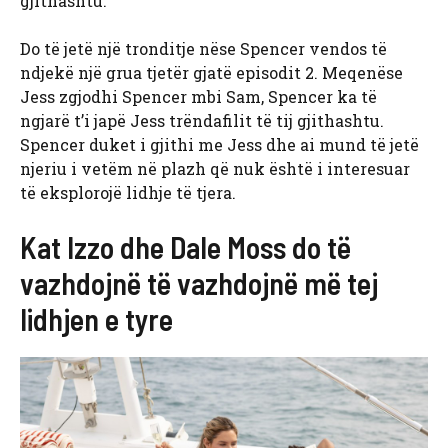
gjithashtu.
Do të jetë një tronditje nëse Spencer vendos të
ndjekë një grua tjetër gjatë episodit 2. Meqenëse
Jess zgjodhi Spencer mbi Sam, Spencer ka të
ngjarë t’i japë Jess trëndafilit të tij gjithashtu.
Spencer duket i gjithi me Jess dhe ai mund të jetë
njeriu i vetëm në plazh që nuk është i interesuar
të eksplorojë lidhje të tjera.
Kat Izzo dhe Dale Moss do të
vazhdojnë të vazhdojnë më tej
lidhjen e tyre