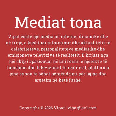
Mediat tona
Vipat është një media në internet dinamike dhe
në rritje, e kushtuar informimit dhe aktualitetit të
celebriteteve, personaliteteve mediatike dhe
emisioneve televizive të realitetit. E krijuar nga
një ekip i apasionuar në universin e njerëzve të
famshëm dhe televizionit të realitetit, platforma
jonë synon të bëhet përqëndrimi për lajme dhe
argëtim në këtë fushë.
Copyright © 2026 Vipat |
vipat@aol.com