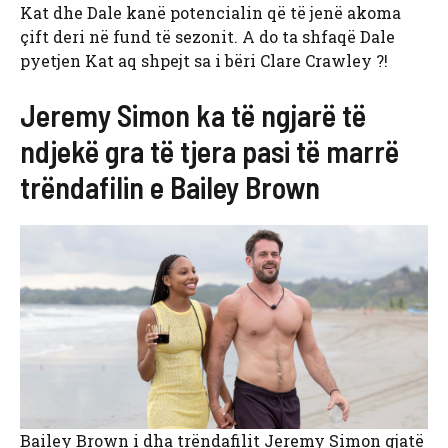
Kat dhe Dale kanë potencialin që të jenë akoma
çift deri në fund të sezonit. A do ta shfaqë Dale
pyetjen Kat aq shpejt sa i bëri Clare Crawley ?!
Jeremy Simon ka të ngjarë të
ndjekë gra të tjera pasi të marrë
trëndafilin e Bailey Brown
Bailey Brown i dha trëndafilit Jeremy Simon gjatë