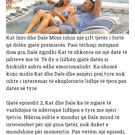
Kat Izzo dhe Dale Moss ishin një çift tjetër i fortë
që dolën gjatë premierës. Pasi tërhoqi mënjanë
disa gra, Dale zgjodhi Kat të shkonte në një datë të
jahteve me të. Të dy u lidhën gjatë datës si
fizikisht ashtu edhe emocionalisht. Ka shumë
kimi midis Kat dhe Dale dhe asnjëri prej tyre nuk
ishte i interesuar të eksploronte lidhje të tjera pas
datës së tyre.
Gjatë episodit 2, Kat dhe Dale ka të ngjarë të
vazhdojnë të ndërtojnë lidhjen e tyre me njëri -
tjetrin. Ndërsa është e mundur që Dale mund të
interesohet për një grua tjetër, nuk duket e
mundshme për momentin. Pas vetëm një episodi,