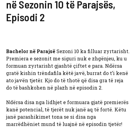
në Sezonin 10 të Parajsës,
Episodi 2
Bachelor në Parajsë
Sezoni 10 ka filluar zyrtarisht.
Premiera e sezonit me siguri nuk e zhgënjeu, ku u
formuan zyrtarisht gjashtë çiftet e para. Ndërsa
gratë kishin trëndafila këtë javë, burrat do t’i kenë
ato javën tjetër. Kjo do të thotë që disa gra të reja
do të bashkohen në plazh në episodin 2.
Ndërsa disa nga lidhjet e formuara gjatë premierës
kanë potencial, të tjerët nuk janë aq të fortë. Këtu
janë parashikimet tona se si disa nga
marrëdhëniet mund të luajnë në episodin tjetër!