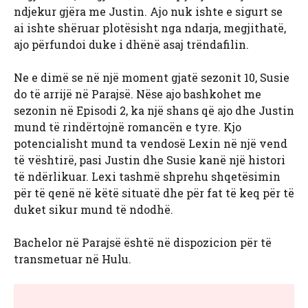
ndjekur gjëra me Justin. Ajo nuk ishte e sigurt se
ai ishte shëruar plotësisht nga ndarja, megjithatë,
ajo përfundoi duke i dhënë asaj trëndafilin.
Ne e dimë se në një moment gjatë sezonit 10, Susie
do të arrijë në Parajsë. Nëse ajo bashkohet me
sezonin në Episodi 2, ka një shans që ajo dhe Justin
mund të rindërtojnë romancën e tyre. Kjo
potencialisht mund ta vendosë Lexin në një vend
të vështirë, pasi Justin dhe Susie kanë një histori
të ndërlikuar. Lexi tashmë shprehu shqetësimin
për të qenë në këtë situatë dhe për fat të keq për të
duket sikur mund të ndodhë.
Bachelor në Parajsë është në dispozicion për të
transmetuar në Hulu.