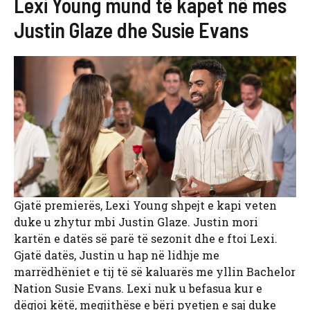
Lexi Young mund të kapet në mes
Justin Glaze dhe Susie Evans
Gjatë premierës, Lexi Young shpejt e kapi veten
duke u zhytur mbi Justin Glaze. Justin mori
kartën e datës së parë të sezonit dhe e ftoi Lexi.
Gjatë datës, Justin u hap në lidhje me
marrëdhëniet e tij të së kaluarës me yllin Bachelor
Nation Susie Evans. Lexi nuk u befasua kur e
dëgjoi këtë, megjithëse e bëri pyetjen e saj duke