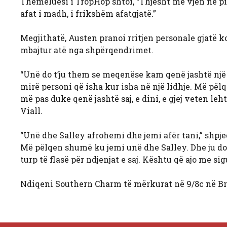
Themeluesi i TropHop shtoi, “Thjesht më vjen në pikën
afat i madh, i frikshëm afatgjatë.”
Megjithatë, Austen pranoi rritjen personale gjatë 
mbajtur atë nga shpërqendrimet.
“Unë do t’ju them se meqenëse kam qenë jashtë një
mirë personi që isha kur isha në një lidhje. Më pëlq
më pas duke qenë jashtë saj, e dini, e gjej veten leh
Viall.
“Unë dhe Salley afrohemi dhe jemi afër tani,” shpjeg
Më pëlqen shumë ku jemi unë dhe Salley. Dhe ju do t
turp të flasë për ndjenjat e saj. Kështu që ajo me sigu
Ndiqeni Southern Charm të mërkurat në 9/8c në Br