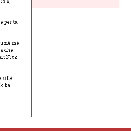
’s a]
e për ta
shumë më
ra dhe
sit Nick
 tillë.
uk ka