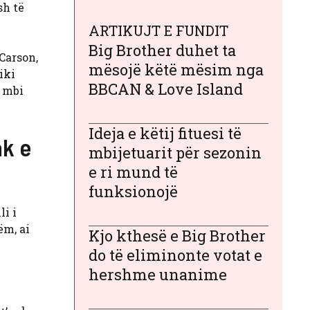
sh të
ARTIKUJT E FUNDIT
Big Brother duhet ta
 Carson,
mësojë këtë mësim nga
iki
BBCAN & Love Island
i mbi
Ideja e këtij fituesi të
ak e
mbijetuarit për sezonin
e ri mund të
funksionojë
li i
ëm, ai
Kjo kthesë e Big Brother
do të eliminonte votat e
hershme unanime