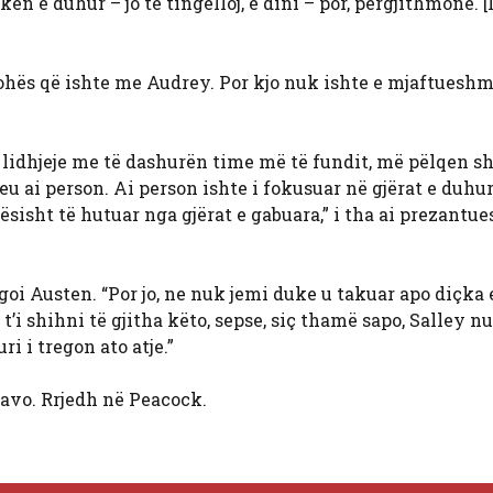
 e duhur – jo të tingëlloj, e dini – por, përgjithmonë. [It
kohës që ishte me Audrey. Por kjo nuk ishte e mjaftueshm
 lidhjeje me të dashurën time më të fundit, më pëlqen 
eu ai person. Ai person ishte i fokusuar në gjërat e duhu
tësisht të hutuar nga gjërat e gabuara,” i tha ai prezantue
oi Austen. “Por jo, ne nuk jemi duke u takuar apo diçka e
’i shihni të gjitha këto, sepse, siç thamë sapo, Salley n
ri i tregon ato atje.”
avo. Rrjedh në Peacock.