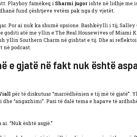
att. Playboy famëkeq i
Sharmi jugor
ishte në lidhje me i
 i dhanë fund çështjeve vetëm pak nga dy vjetët.
ar. Por ai nuk ka shumë opsione. Bashkëylli i tij, Salley
n e goditi atë me yllin e The Real Housewives of Miami K
h yllin Southern Charm në gishtat e tij. Dhe ai reflekto
it në podcast.
 më e gjatë në fakt nuk është asp
Viall
për të diskutuar “marrëdhënien e tij më të gjatë”. Yl
dhe “angazhimi”. Pasi të dalë tema e hapave të ardhsh
 ai. “Nuk është asgjë.”