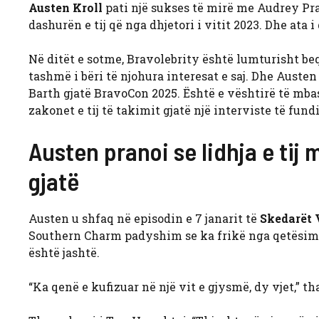
Austen Kroll
pati një sukses të mirë me Audrey Pr
dashurën e tij që nga dhjetori i vitit 2023. Dhe ata
Në ditët e sotme, Bravolebrity është lumturisht beq
tashmë i bëri të njohura interesat e saj. Dhe Auste
Barth gjatë BravoCon 2025. Është e vështirë të mbas
zakonet e tij të takimit gjatë një interviste të fund
Austen pranoi se lidhja e tij
gjatë
Austen u shfaq në episodin e 7 janarit të
Skedarët 
Southern Charm padyshim se ka frikë nga qetësimi 
është jashtë.
“Ka qenë e kufizuar në një vit e gjysmë, dy vjet,” tha