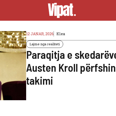
12 JANAR, 2026
Klea
Lajme nga realiteti
Paraqitja e skedarëve
Austen Kroll përfshin
takimi