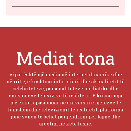
Mediat tona
Vipat është një media në internet dinamike dhe
në rritje, e kushtuar informimit dhe aktualitetit të
celebriteteve, personaliteteve mediatike dhe
emisioneve televizive të realitetit. E krijuar nga
një ekip i apasionuar në universin e njerëzve të
famshëm dhe televizionit të realitetit, platforma
jonë synon të bëhet përqëndrimi për lajme dhe
argëtim në këtë fushë.