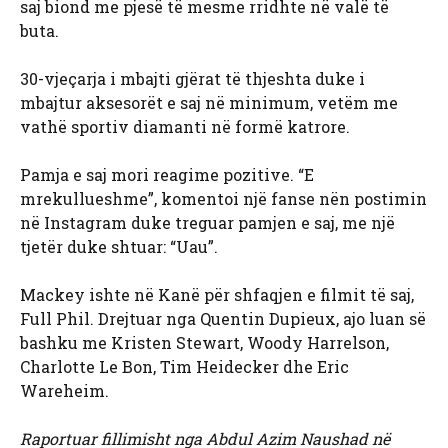
saj biond me pjesë të mesme rridhte në valë të
buta.
30-vjeçarja i mbajti gjërat të thjeshta duke i
mbajtur aksesorët e saj në minimum, vetëm me
vathë sportiv diamanti në formë katrore.
Pamja e saj mori reagime pozitive. “E
mrekullueshme”, komentoi një fanse nën postimin
në Instagram duke treguar pamjen e saj, me një
tjetër duke shtuar: “Uau”.
Mackey ishte në Kanë për shfaqjen e filmit të saj,
Full Phil. Drejtuar nga Quentin Dupieux, ajo luan së
bashku me Kristen Stewart, Woody Harrelson,
Charlotte Le Bon, Tim Heidecker dhe Eric
Wareheim.
Raportuar fillimisht nga Abdul Azim Naushad në