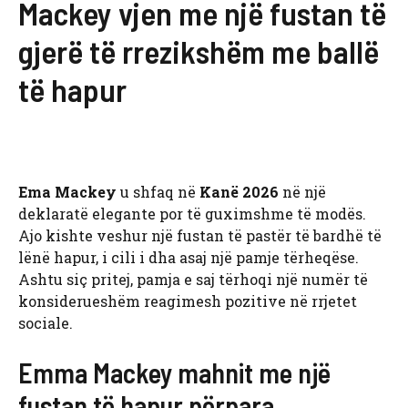
Mackey vjen me një fustan të
gjerë të rrezikshëm me ballë
të hapur
Ema Mackey
u shfaq në
Kanë 2026
në një
deklaratë elegante por të guximshme të modës.
Ajo kishte veshur një fustan të pastër të bardhë të
lënë hapur, i cili i dha asaj një pamje tërheqëse.
Ashtu siç pritej, pamja e saj tërhoqi një numër të
konsiderueshëm reagimesh pozitive në rrjetet
sociale.
Emma Mackey mahnit me një
fustan të hapur përpara