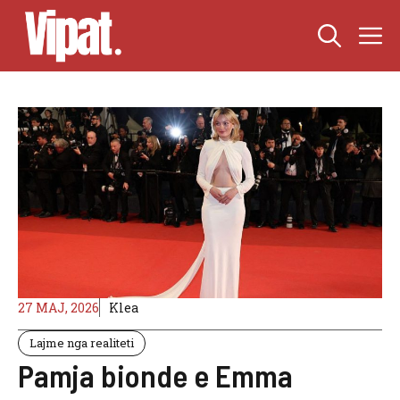
Skip
M
to
content
27 MAJ, 2026
Klea
Lajme nga realiteti
Pamja bionde e Emma