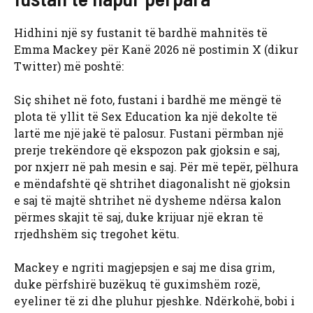
Hidhini një sy fustanit të bardhë mahnitës të
Emma Mackey për Kanë 2026 në postimin X (dikur
Twitter) më poshtë:
Siç shihet në foto, fustani i bardhë me mëngë të
plota të yllit të Sex Education ka një dekolte të
lartë me një jakë të palosur. Fustani përmban një
prerje trekëndore që ekspozon pak gjoksin e saj,
por nxjerr në pah mesin e saj. Për më tepër, pëlhura
e mëndafshtë që shtrihet diagonalisht në gjoksin
e saj të majtë shtrihet në dysheme ndërsa kalon
përmes skajit të saj, duke krijuar një ekran të
rrjedhshëm siç tregohet këtu.
Mackey e ngriti magjepsjen e saj me disa grim,
duke përfshirë buzëkuq të guximshëm rozë,
eyeliner të zi dhe pluhur pjeshke. Ndërkohë, bobi i