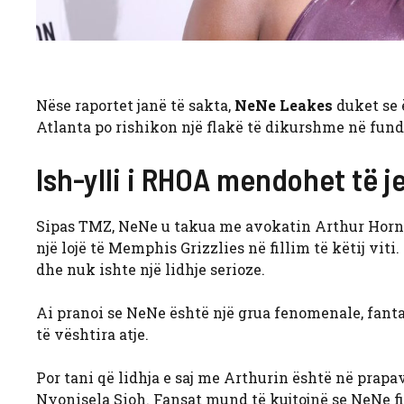
Nëse raportet janë të sakta,
NeNe Leakes
duket se 
Atlanta po rishikon një flakë të dikurshme në fund 
Ish-ylli i RHOA mendohet të j
Sipas TMZ, NeNe u takua me avokatin Arthur Horne
një lojë të Memphis Grizzlies në fillim të këtij viti
dhe nuk ishte një lidhje serioze.
Ai pranoi se NeNe është një grua fenomenale, fanta
të vështira atje.
Por tani që lidhja e saj me Arthurin është në prapa
Nyonisela Sioh. Fansat mund të kujtojnë se NeNe fil