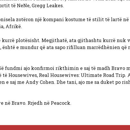
ortit të NeNe, Gregg Leakes.
nisela zotëron një kompani kostume të stilit të lartë në
a, Afrikë.
urrë plotësisht. Megjithatë, ata gjithashtu kurrë nuk 
, është e mundur që ata sapo rifilluan marrëdhënien që 
Së fundmi ajo konfirmoi rikthimin e saj të madh Bravo 
-të të Housewives, Real Housewives: Ultimate Road Trip. 
en e saj me Andy Cohen. Dhe tani, ajo me sa duket po ri
e në Bravo. Rrjedh në Peacock.