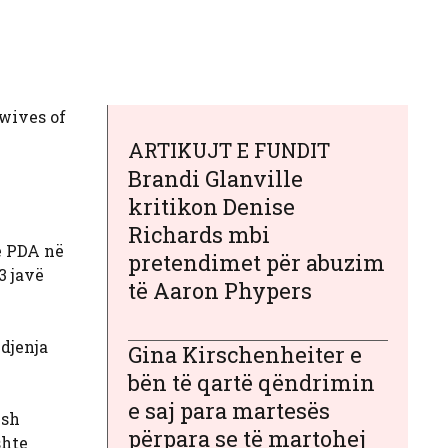
ewives of
ARTIKUJT E FUNDIT
Brandi Glanville
kritikon Denise
Richards mbi
ë PDA në
pretendimet për abuzim
3 javë
të Aaron Phypers
djenja
Gina Kirschenheiter e
bën të qartë qëndrimin
e saj para martesës
ish
përpara se të martohej
shte