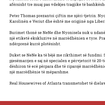
afërsisht tre muaj pas vdekjes tragjike të bashkësh
Peter Thomas prezantoi çiftin me njëri-tjetrin. Nyo
Karolinën e Veriut dhe është me origjinë nga Liberi
Burimet thonë se NeNe dhe Nyonisela nuk u ndanë k
një etiketë ekskluzive në marrëdhënien e tyre. Pra
ndërprenë kurrë plotësisht.
Duket se NeNe ka të bëjë me rikthimet së fundmi. 
pjesëmarrjen e saj në specialen e përvjetorit të 20
dëshiron të ecë përpara dhe të riparojë marrëdhëni
një marrëdhënie të mëparshme.
Real Housewives of Atlanta transmetohet të dielav