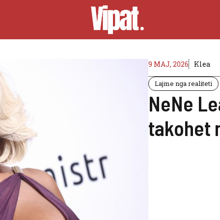
9 MAJ, 2026
Klea
Lajme nga realiteti
NeNe Lea
takohet 