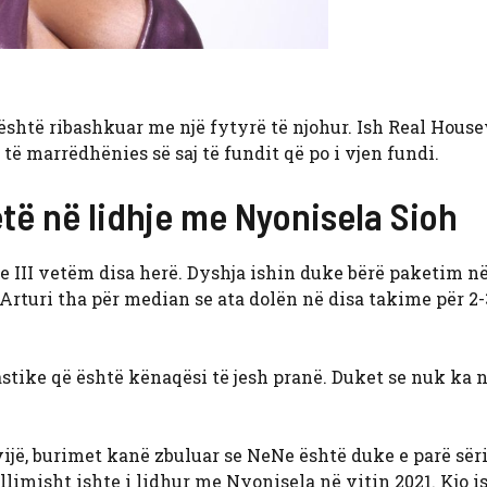
është ribashkuar me një fytyrë të njohur. Ish Real Hous
të marrëdhënies së saj të fundit që po i vjen fundi.
etë në lidhje me Nyonisela Sioh
 III vetëm disa herë. Dyshja ishin duke bërë paketim n
. Arturi tha për median se ata dolën në disa takime për 2-
stike që është kënaqësi të jesh pranë. Duket se nuk ka n
vijë, burimet kanë zbuluar se NeNe është duke e parë sër
limisht ishte i lidhur me Nyonisela në vitin 2021. Kjo i