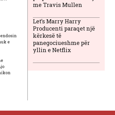
me Travis Mullen
Let’s Marry Harry
Producenti paraqet një
kërkesë të
vendosin
nuk e
panegociueshme për
yllin e Netflix
me
Ajo
shikon