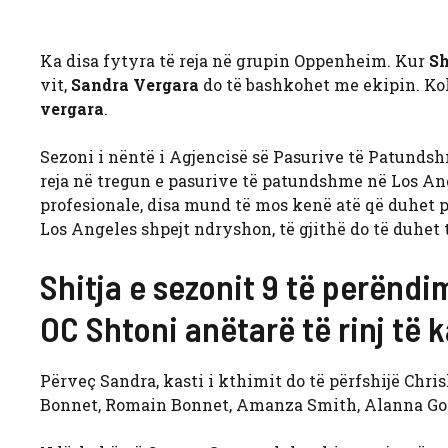
Ka disa fytyra të reja në grupin Oppenheim. Kur
Sh
vit,
Sandra Vergara
do të bashkohet me ekipin. Ko
vergara
.
Sezoni i nëntë i Agjencisë së Pasurive të Patundshm
reja në tregun e pasurive të patundshme në Los Ang
profesionale, disa mund të mos kenë atë që duhet p
Los Angeles shpejt ndryshon, të gjithë do të duhet t
Shitja e sezonit 9 të perëndimi
OC Shtoni anëtarë të rinj të k
Përveç Sandra, kasti i kthimit do të përfshijë Chr
Bonnet, Romain Bonnet, Amanza Smith, Alanna Gol