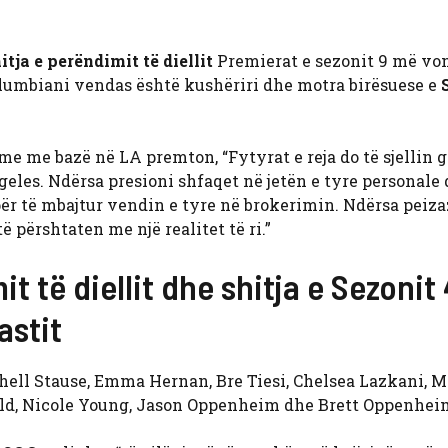
itja e perëndimit të diellit
Premierat e sezonit 9 më vo
lumbiani vendas është kushëriri dhe motra birësuese e
e me bazë në LA premton, “Fytyrat e reja do të sjellin g
eles. Ndërsa presioni shfaqet në jetën e tyre personale
ër të mbajtur vendin e tyre në brokerimin. Ndërsa peiza
ë përshtaten me një realitet të ri.”
t të diellit dhe shitja e Sezonit 
astit
ishell Stause, Emma Hernan, Bre Tiesi, Chelsea Lazkani, 
d, Nicole Young, Jason Oppenheim dhe Brett Oppenhei