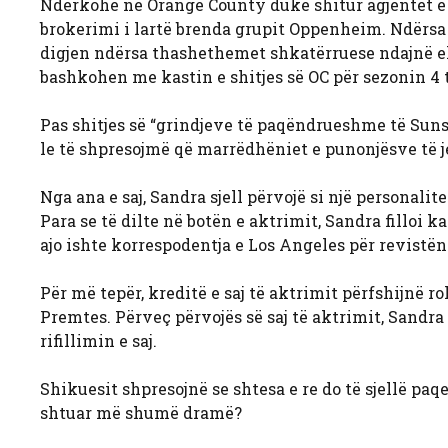
Ndërkohë në Orange County duke shitur agjentët e OC
brokerimi i lartë brenda grupit Oppenheim. Ndërsa 
digjen ndërsa thashethemet shkatërruese ndajnë ek
bashkohen me kastin e shitjes së OC për sezonin 4 të
Pas shitjes së “grindjeve të paqëndrueshme të Sunset
le të shpresojmë që marrëdhëniet e punonjësve të j
Nga ana e saj, Sandra sjell përvojë si një personali
Para se të dilte në botën e aktrimit, Sandra filloi k
ajo ishte korrespodentja e Los Angeles për revistën
Për më tepër, kreditë e saj të aktrimit përfshijnë r
Premtes. Përveç përvojës së saj të aktrimit, Sandr
rifillimin e saj.
Shikuesit shpresojnë se shtesa e re do të sjellë paq
shtuar më shumë dramë?