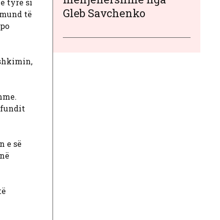
e tyre si
Gleb Savchenko
a mund të
 po
ashkimin,
shme.
 fundit
n e së
 në
të