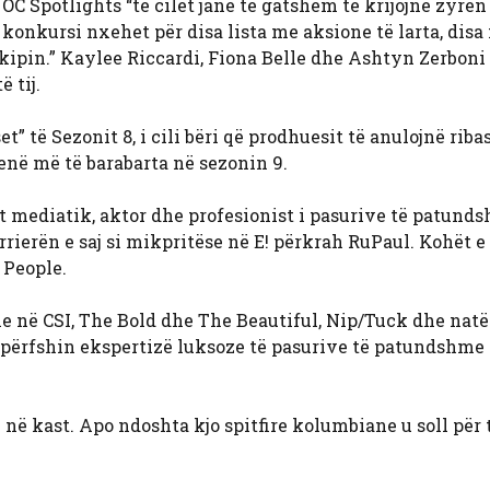
 Spotlights “të cilët janë të gatshëm të krijojnë zyrën 
konkursi nxehet për disa lista me aksione të larta, dis
ipin.” Kaylee Riccardi, Fiona Belle dhe Ashtyn Zerboni
 tij.
” të Sezonit 8, i cili bëri që prodhuesit të anulojnë rib
enë më të barabarta në sezonin 9.
tet mediatik, aktor dhe profesionist i pasurive të patund
arrierën e saj si mikpritëse në E! përkrah RuPaul. Kohët e
 People.
ole në CSI, The Bold dhe The Beautiful, Nip/Tuck dhe natë
a përfshin ekspertizë luksoze të pasurive të patundshme
e në kast. Apo ndoshta kjo spitfire kolumbiane u soll për 