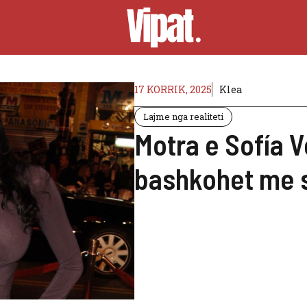
17 KORRIK, 2025
Klea
Lajme nga realiteti
Motra e Sofía 
bashkohet me shi