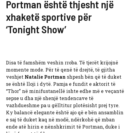
Portman është thjesht një
xhaketë sportive për
‘Tonight Show’
Disa të famshëm veshin rroba. Të tjerët krijojnë
momente mode. Për të qenë të drejtë, të gjitha
veshjet
Natalie Portman
shpesh bën që të duket
se është lloji i dytë. Pamja e fundit e aktorit të
“Thor” në minifustanellë ishte edhe më e veçantë
sepse u dha një shenjë tendencave të
vazhdueshme pa u gëlltitur plotësisht prej tyre.
Ky balancë elegante është ajo që e bën ansamblin
e saj të duket kaq në modë, ndërkohë që mban
ende atë hirin e nënshkrimit të Portman, duke i