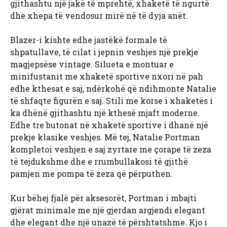
gjithashtu një jakë të mprehtë, xhaketë të ngurtë
dhe xhepa të vendosur mirë në të dyja anët.
Blazer-i kishte edhe jastëkë formale të
shpatullave, të cilat i jepnin veshjes një prekje
magjepsëse vintage. Silueta e montuar e
minifustanit me xhaketë sportive nxori në pah
edhe kthesat e saj, ndërkohë që ndihmonte Natalie
të shfaqte figurën e saj. Stili me korse i xhaketës i
ka dhënë gjithashtu një kthesë mjaft moderne.
Edhe tre butonat në xhaketë sportive i dhanë një
prekje klasike veshjes. Më tej, Natalie Portman
kompletoi veshjen e saj zyrtare me çorape të zeza
të tejdukshme dhe e rrumbullakosi të gjithë
pamjen me pompa të zeza që përputhen.
Kur bëhej fjalë për aksesorët, Portman i mbajti
gjërat minimale me një gjerdan argjendi elegant
dhe elegant dhe një unazë të përshtatshme. Kjo i