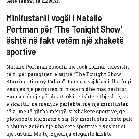
lënë fansat të fiksuar.
Minifustani i vogël i Natalie
Portman për ‘The Tonight Show’
është në fakt vetëm një xhaketë
sportive
Natalie Portman zgjodhi një look formal tërësisht
të zi për paraqitjen e saj në “The Tonight Show
Starring Jimmy Fallon”. Pamja e saj klas i dha fuqi
veshjes një përmirësim modern dhe madhështor.
Pamja e denjë për duartrokitje ishte e thjeshtë, por
e skalitur në mënyrë perfekte, me një minifustan
të zi me të gjitha mëngë, si xhaketë sportive, që
plotësonte kornizën e saj. Ky minifustan ishte pak
a shumë vetëm një xhaketë sportive e veshur si
një fustan. Më tej, zgjedhja elegante kishte