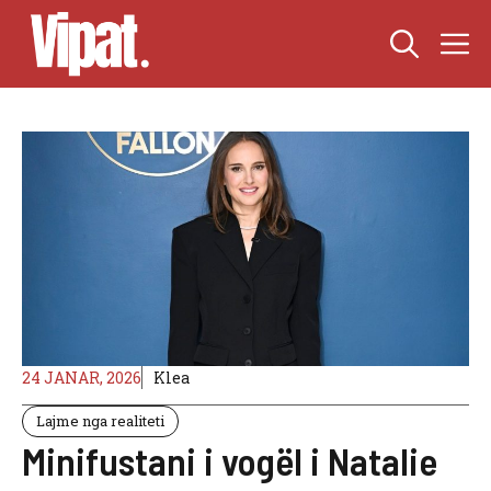
Skip
M
to
content
24 JANAR, 2026
Klea
Lajme nga realiteti
Minifustani i vogël i Natalie