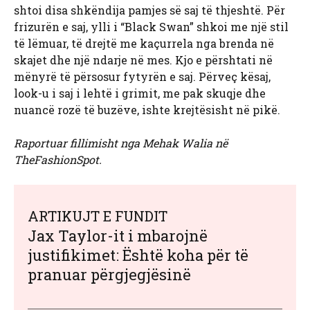
shtoi disa shkëndija pamjes së saj të thjeshtë. Për
frizurën e saj, ylli i “Black Swan” shkoi me një stil
të lëmuar, të drejtë me kaçurrela nga brenda në
skajet dhe një ndarje në mes. Kjo e përshtati në
mënyrë të përsosur fytyrën e saj. Përveç kësaj,
look-u i saj i lehtë i grimit, me pak skuqje dhe
nuancë rozë të buzëve, ishte krejtësisht në pikë.
Raportuar fillimisht nga Mehak Walia në
TheFashionSpot.
ARTIKUJT E FUNDIT
Jax Taylor-it i mbarojnë
justifikimet: Është koha për të
pranuar përgjegjësinë