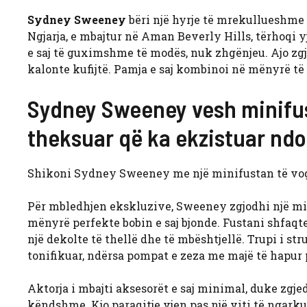
Sydney Sweeney
bëri një hyrje të mrekullueshme 
Ngjarja, e mbajtur në Aman Beverly Hills, tërhoqi y
e saj të guximshme të modës, nuk zhgënjeu. Ajo zgj
kalonte kufijtë. Pamja e saj kombinoi në mënyrë të 
Sydney Sweeney vesh minifus
theksuar që ka ekzistuar nd
Shikoni Sydney Sweeney me një minifustan të vogël
Për mbledhjen ekskluzive, Sweeney zgjodhi një mini
mënyrë perfekte bobin e saj bjonde. Fustani shfaq
një dekolte të thellë dhe të mbështjellë. Trupi i st
tonifikuar, ndërsa pompat e zeza me majë të hapur
Aktorja i mbajti aksesorët e saj minimal, duke zgje
këndshme. Kjo paraqitje vjen pas një viti të ngarku