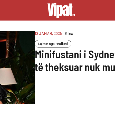
13 JANAR, 2026
Klea
Lajme nga realiteti
Minifustani i Syd
të theksuar nuk mu