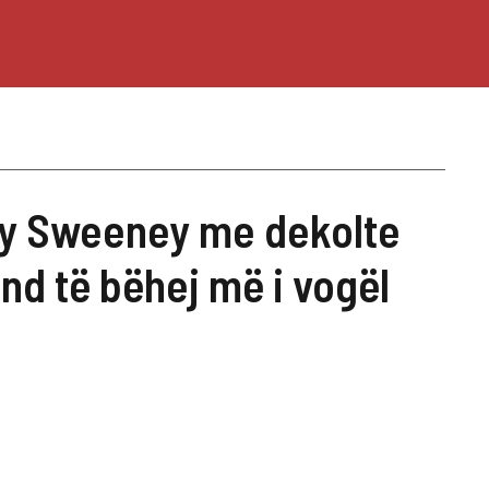
ney Sweeney me dekolte
nd të bëhej më i vogël