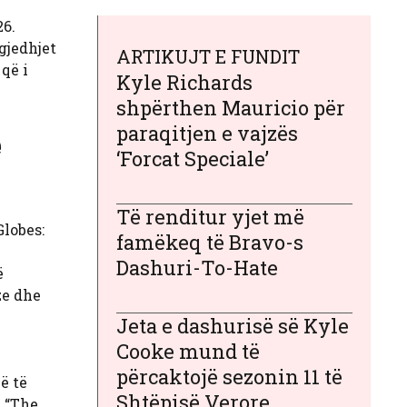
26.
gjedhjet
ARTIKUJT E FUNDIT
që i
Kyle Richards
shpërthen Mauricio për
paraqitjen e vajzës
ë
‘Forcat Speciale’
Të renditur yjet më
lobes:
famëkeq të Bravo-s
Dashuri-To-Hate
ë
ze dhe
Jeta e dashurisë së Kyle
Cooke mund të
përcaktojë sezonin 11 të
ë të
Shtëpisë Verore
e “The