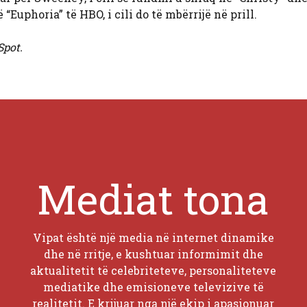
Euphoria” të HBO, i cili do të mbërrijë në prill.
Spot.
Mediat tona
Vipat është një media në internet dinamike
dhe në rritje, e kushtuar informimit dhe
aktualitetit të celebriteteve, personaliteteve
mediatike dhe emisioneve televizive të
realitetit. E krijuar nga një ekip i apasionuar