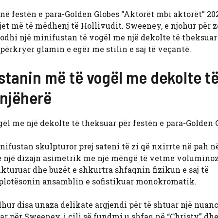
në festën e para-Golden Globes “Aktorët mbi aktorët” 20
jet më të mëdhenj të Hollivudit. Sweeney, e njohur për z
odhi një minifustan të vogël me një dekolte të theksuar 
përkryer glamin e egër me stilin e saj të veçantë.
tanin më të vogël me dekolte t
onjëherë
 me një dekolte të theksuar për festën e para-Golden G
fustan skulpturor prej sateni të zi që nxirrte në pah n
te një dizajn asimetrik me një mëngë të vetme volumino
rukturuar dhe buzët e shkurtra shfaqnin fizikun e saj të
 plotësonin ansamblin e sofistikuar monokromatik.
dhur disa unaza delikate argjendi për të shtuar një nuanc
ar për Sweeney, i cili së fundmi u shfaq në “Christy” dh