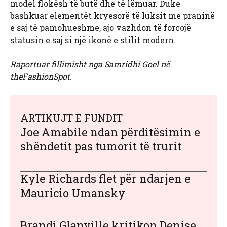
model flokësh të butë dhe të lëmuar. Duke
bashkuar elementët kryesorë të luksit me praninë
e saj të pamohueshme, ajo vazhdon të forcojë
statusin e saj si një ikonë e stilit modern.
Raportuar fillimisht nga Samridhi Goel në
theFashionSpot.
ARTIKUJT E FUNDIT
Joe Amabile ndan përditësimin e
shëndetit pas tumorit të trurit
Kyle Richards flet për ndarjen e
Mauricio Umansky
Brandi Glanville kritikon Denise