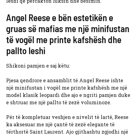
leshi që përcakton luksin dhe besimin.
Angel Reese e bën estetikën e
gruas së mafias me një minifustan
të vogël me printe kafshësh dhe
pallto leshi
Shikoni pamjen e saj këtu:
Pjesa qendrore e ansamblit të Angel Reese ishte
një minifustan i vogël me printe kafshësh me një
model klasik leopardi dhe ajo e ngriti pamjen duke
e shtruar me një pallto të zezë voluminoze.
Për të kompletuar veshjen e nivelit të lartë, Reese
ka aksesuar me një çantë të zezë elegante të
tërthortë Saint Laurent. Ajo gjithashtu zgjodhi një