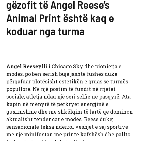
gëzofit të Angel Reese’s
Animal Print është kaq e
koduar nga turma
Angel Reese
ylli i Chicago Sky dhe pionierja e
modës, po bën sërish bujë jashtë fushës duke
përqafuar plotësisht estetikën e gruas së turmës
popullore. Në një postim të fundit në rrjetet
sociale, atletja ndau një seri selfie në pasqyrë. Ata
kapin në mënyrë të përkryer energjinë e
guximshme dhe me shkëlqim të lartë që dominon
aktualisht tendencat e modës. Reese dukej
sensacionale teksa ndërroi veshjet e saj sportive
me një minifustan me printe kafshësh dhe pallto