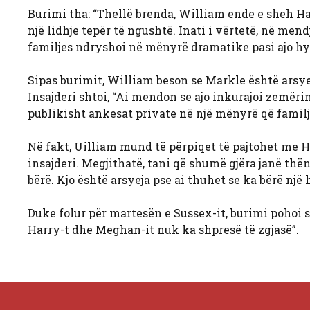
Burimi tha: “Thellë brenda, William ende e sheh Har
një lidhje tepër të ngushtë. Inati i vërtetë, në mend
familjes ndryshoi në mënyrë dramatike pasi ajo hyr
Sipas burimit, William beson se Markle është ars
Insajderi shtoi, “Ai mendon se ajo inkurajoi zemë
publikisht ankesat private në një mënyrë që famil
Në fakt, Uilliam mund të përpiqet të pajtohet me H
insajderi. Megjithatë, tani që shumë gjëra janë th
bërë. Kjo është arsyeja pse ai thuhet se ka bërë një 
Duke folur për martesën e Sussex-it, burimi pohoi 
Harry-t dhe Meghan-it nuk ka shpresë të zgjasë”.