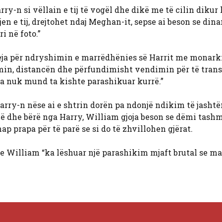
ry-n si vëllain e tij të vogël dhe dikë me të cilin dikur
jen e tij, drejtohet ndaj Meghan-it, sepse ai beson se din
i në foto.”
yeja për ndryshimin e marrëdhënies së Harrit me monark
rimin, distancën dhe përfundimisht vendimin për të tra
ja nuk mund ta kishte parashikuar kurrë.”
arry-n nëse ai e shtrin dorën pa ndonjë ndikim të jashtë
ënë dhe bërë nga Harry, William gjoja beson se dëmi tash
hap prapa për të parë se si do të zhvillohen gjërat.
se William “ka lëshuar një parashikim mjaft brutal se ma