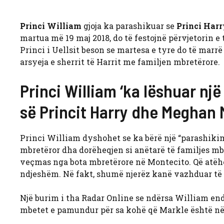
Princi William
gjoja ka parashikuar se
Princi Harr
martua më 19 maj 2018, do të festojnë përvjetorin e t
Princi i Uellsit beson se martesa e tyre do të mar
arsyeja e sherrit të Harrit me familjen mbretërore.
Princi William ‘ka lëshuar një
së Princit Harry dhe Meghan M
Princi William dyshohet se ka bërë një “parashiki
mbretëror dha dorëheqjen si anëtarë të familjes mbr
veçmas nga bota mbretërore në Montecito. Që atëhe
ndjeshëm. Në fakt, shumë njerëz kanë vazhduar të 
Një burim i tha Radar Online se ndërsa William ende
mbetet e pamundur për sa kohë që Markle është në j