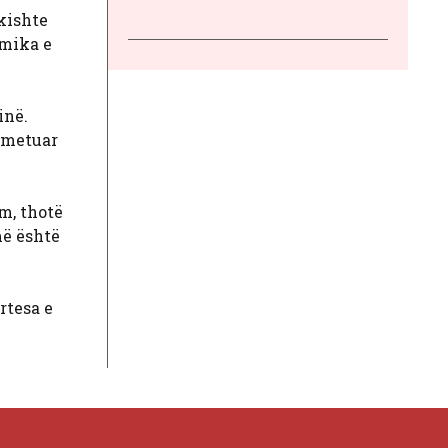
 kishte
amika e
inë.
nsmetuar
m, thotë
më është
rtesa e