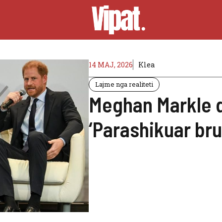
14 MAJ, 2026
Klea
Lajme nga realiteti
Meghan Markle d
‘Parashikuar brut