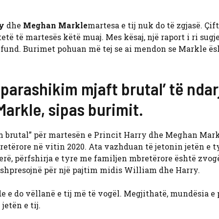
y
dhe
Meghan Markle
martesa e tij nuk do të zgjasë. Çifti
etë të martesës këtë muaj. Mes kësaj, një raport i ri sugj
rë fund. Burimet pohuan më tej se ai mendon se Markle ës
 parashikim mjaft brutal’ të ndar
arkle, sipas burimit.
m brutal” për martesën e Princit Harry dhe Meghan Markl
etërore në vitin 2020. Ata vazhduan të jetonin jetën e t
rë, përfshirja e tyre me familjen mbretërore është zvog
shpresojnë për një pajtim midis William dhe Harry.
 e do vëllanë e tij më të vogël. Megjithatë, mundësia e 
etën e tij.