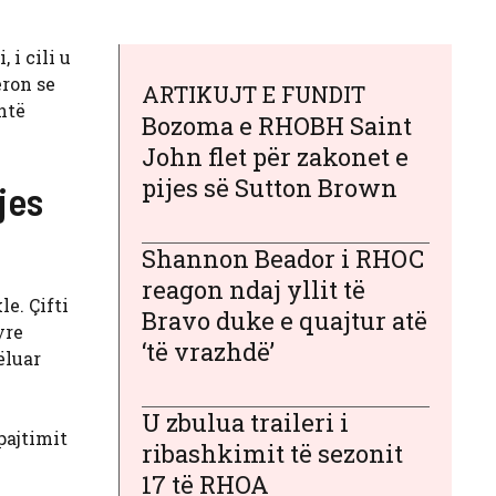
, i cili u
eron se
ARTIKUJT E FUNDIT
htë
Bozoma e RHOBH Saint
John flet për zakonet e
pijes së Sutton Brown
jes
Shannon Beador i RHOC
reagon ndaj yllit të
e. Çifti
Bravo duke e quajtur atë
yre
‘të vrazhdë’
ëluar
U zbulua traileri i
pajtimit
ribashkimit të sezonit
17 të RHOA