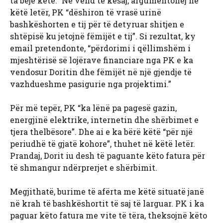
ta bëjë këtë.” Në vend të kësaj, argumentohej në
këtë letër, PK “dëshiron të vrasë urinë
bashkëshorten e tij për të detyruar shitjen e
shtëpisë ku jetojnë fëmijët e tij”. Si rezultat, ky
email pretendonte, “përdorimi i qëllimshëm i
mjeshtërisë së lojërave financiare nga PK e ka
vendosur Doritin dhe fëmijët në një gjendje të
vazhdueshme pasigurie nga projektimi.”
Për më tepër, PK “ka lënë pa pagesë gazin,
energjinë elektrike, internetin dhe shërbimet e
tjera thelbësore”. Dhe ai e ka bërë këtë “për një
periudhë të gjatë kohore”, thuhet në këtë letër.
Prandaj, Dorit iu desh të paguante këto fatura për
të shmangur ndërprerjet e shërbimit.
Megjithatë, burime të afërta me këtë situatë janë
në krah të bashkëshortit të saj të larguar. PK i ka
paguar këto fatura me vite të tëra, theksojnë këto