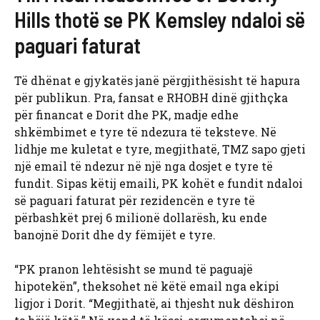
Hills thotë se PK Kemsley ndaloi së
paguari faturat
Të dhënat e gjykatës janë përgjithësisht të hapura
për publikun. Pra, fansat e RHOBH dinë gjithçka
për financat e Dorit dhe PK, madje edhe
shkëmbimet e tyre të ndezura të teksteve. Në
lidhje me kuletat e tyre, megjithatë, TMZ sapo gjeti
një email të ndezur në një nga dosjet e tyre të
fundit. Sipas këtij emaili, PK kohët e fundit ndaloi
së paguari faturat për rezidencën e tyre të
përbashkët prej 6 milionë dollarësh, ku ende
banojnë Dorit dhe dy fëmijët e tyre.
“PK pranon lehtësisht se mund të paguajë
hipotekën”, theksohet në këtë email nga ekipi
ligjor i Dorit. “Megjithatë, ai thjesht nuk dëshiron