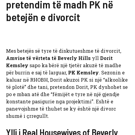
pretendim të madh PK në
betejën e divorcit
Mes betejës së tyre të diskutueshme të divorcit,
Amvise të vërteta të Beverly Hills
yll
Dorit
Kemsley
sapo ka bërë një tjetër akuzë të madhe
për burrin e saj të larguar,
PK Kemsley
. Sezonin e
kaluar në RHOBH, Dorit akuzoi PK si një “alkoolike
të plotë” dhe tani, pretendon Dorit, PK dyshohet se
po e mban atë dhe “fëmijët e tyre në një gjendje
konstante pasigurie nga projektimi”. Eshtë e
panevojshme të thuhet se ky është një divorc
shumë i çrregullt.
Ylli i Real Housewives of Beverly