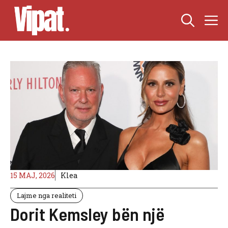
Skip
M
to
content
15 MAJ, 2026
Klea
Lajme nga realiteti
Dorit Kemsley bën një