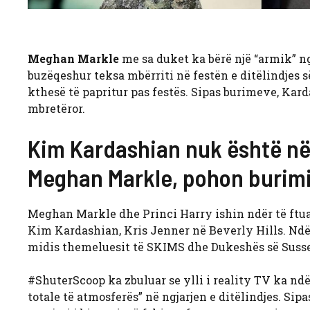
Meghan Markle
me sa duket ka bërë një “armik” 
buzëqeshur teksa mbërriti në festën e ditëlindjes 
kthesë të papritur pas festës. Sipas burimeve, Kar
mbretëror.
Kim Kardashian nuk është në 
Meghan Markle, pohon burim
Meghan Markle dhe Princi Harry ishin ndër të ftuar
Kim Kardashian, Kris Jenner në Beverly Hills.
Ndër
midis themeluesit të SKIMS dhe Dukeshës së Suss
#ShuterScoop ka zbuluar se ylli i reality TV ka ndërp
totale të atmosferës” në ngjarjen e ditëlindjes. Sip