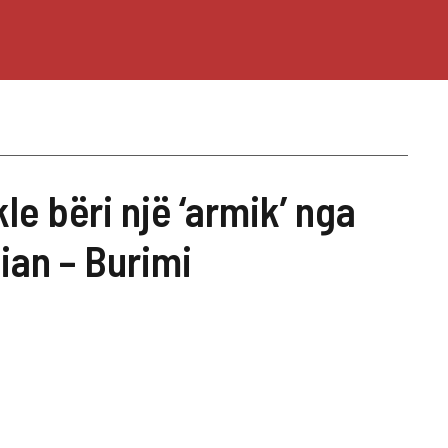
e bëri një ‘armik’ nga
ian – Burimi