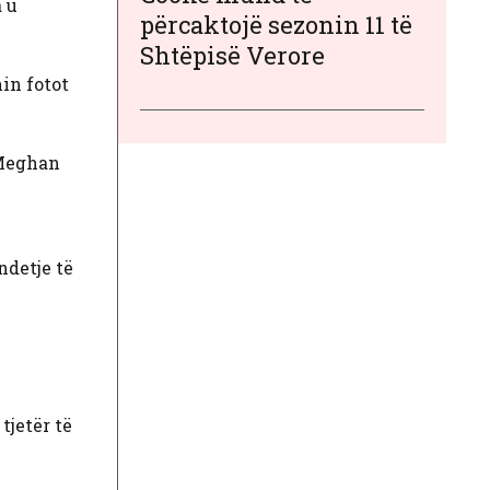
a u
përcaktojë sezonin 11 të
Shtëpisë Verore
nin fotot
“Meghan
ndetje të
tjetër të