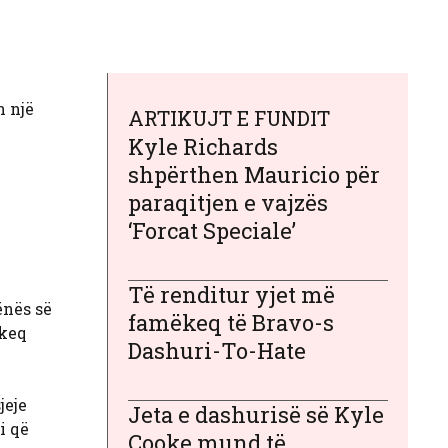
n një
ARTIKUJT E FUNDIT
Kyle Richards
shpërthen Mauricio për
paraqitjen e vajzës
‘Forcat Speciale’
Të renditur yjet më
ënës së
famëkeq të Bravo-s
 keq
Dashuri-To-Hate
jeje
Jeta e dashurisë së Kyle
i që
Cooke mund të