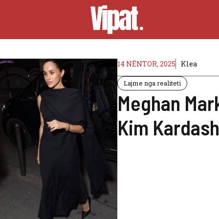
14 NËNTOR, 2025
Klea
Lajme nga realiteti
Meghan Markl
Kim Kardash