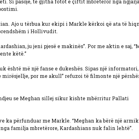
ti. Si pasojë, të gjitha fotot e çiftit mbretëror nga ngjarj
postimi.
ian. Ajo u tërbua kur ekipi i Markle kërkoi që ata të hiq
 brendshëm i Hollivudit.
ardashian, ju jeni pjesë e makinës”. Por me aktin e saj, 
ente këtë.”
k është më një fanse e dukeshës. Sipas një informatori,
mirësjellje, por me akull” refuzoi të filmonte një përshë
ndjeu se Meghan sillej sikur kishte mbërritur Pallati
ve ka përfunduar me Markle. “Meghan ka bërë një armik 
 nga familja mbretërore, Kardashians nuk falin lehtë”.