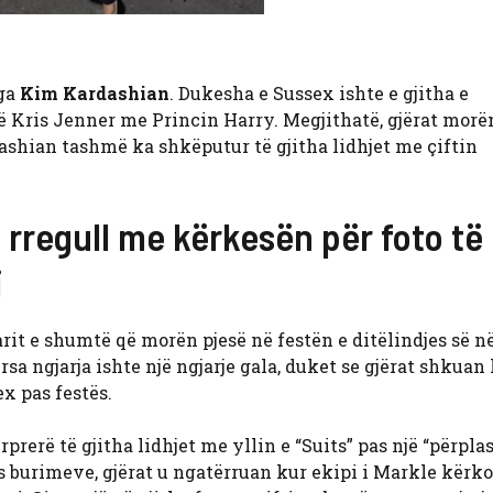
nga
Kim Kardashian
. Dukesha e Sussex ishte e gjitha e
së Kris Jenner me Princin Harry. Megjithatë, gjërat morë
dashian tashmë ka shkëputur të gjitha lidhjet me çiftin
rregull me kërkesën për foto të
i
it e shumtë që morën pjesë në festën e ditëlindjes së n
sa ngjarja ishte një ngjarje gala, duket
se gjërat shkuan
ex
pas festës.
rerë të gjitha lidhjet me yllin e “Suits” pas një “përplas
as burimeve, gjërat u ngatërruan kur ekipi i Markle kërko