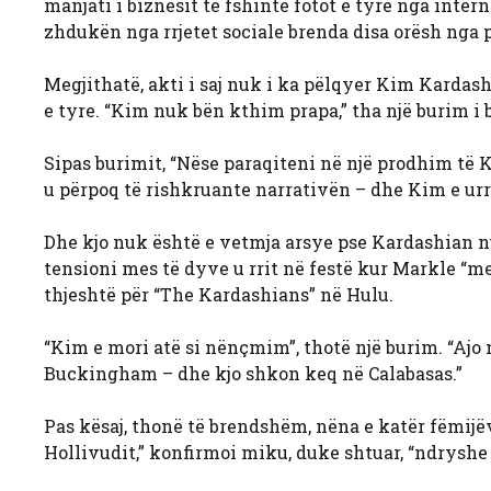
manjati i biznesit të fshinte fotot e tyre nga interne
zhdukën nga rrjetet sociale brenda disa orësh nga 
Megjithatë, akti i saj nuk i ka pëlqyer Kim Kardash
e tyre. “Kim nuk bën kthim prapa,” tha një burim i
Sipas burimit, “Nëse paraqiteni në një prodhim të K
u përpoq të rishkruante narrativën – dhe Kim e urr
Dhe kjo nuk është e vetmja arsye pse Kardashian nu
tensioni mes të dyve u rrit në festë kur Markle “me 
thjeshtë për “The Kardashians” në Hulu.
“Kim e mori atë si nënçmim”, thotë një burim. “Ajo 
Buckingham – dhe kjo shkon keq në Calabasas.”
Pas kësaj, thonë të brendshëm, nëna e katër fëmijë
Hollivudit,” konfirmoi miku, duke shtuar, “ndryshe