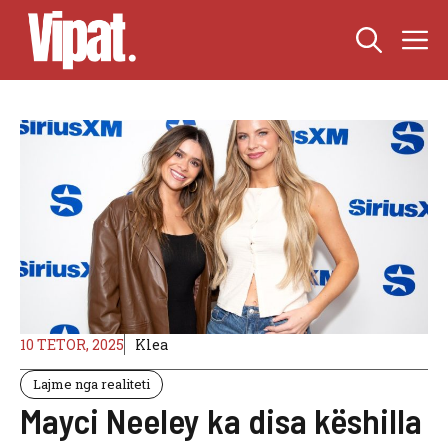
Skip
M
to
content
10 TETOR, 2025
Klea
Lajme nga realiteti
Mayci Neeley ka disa këshilla