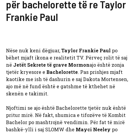
për bachelorette të re Taylor
Frankie Paul
Nëse nuk keni dëgjuar,
Taylor Frankie Paul
po
bëhet mjaft ikona e realitetit TV. Përveç rolit të saj
në
Jetët Sekrete të grave Mormon
ajo është zonja
tjetër kryesore e
Bachelorette
. Pas prishjes mjaft
kaotike me ish të dashurin e saj Dakota Mortensen,
ajo më në fund është e gatshme të kthehet në
skenën e takimit.
Njoftimi se ajo është Bachelorette tjetër nuk është
pritur mirë. Në fakt, shumica e tifozëve të Kombit
Bachelor po mashtrojnë vendimin. Për fat të mirë
bashkë-ylli i saj SLOMW dhe
Mayci Neeley
po