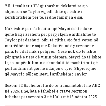
Ylli i realitetit TV gjithashtu deklaroi se ajo
shpreson se Taylor zgjedh dikë që është i
përshtatshëm për të, si dhe familjen e saj.
Nuk është për t’u habitur që Mayci është duke
qenë kaq i zëshëm për përpjekjen e ardhshme të
Taylor për dashuri. Mbi të gjitha, ajo futi veten në
marrëdhëniet e saj me Dakotën në dy sezonet e
para, të cilat nuk i pëlqyen. Nëse nuk do të ishte
për gratë e tjera që vinin përpara, Mayci do të ishte
fajësuar për fillimin e skandalit të mashtrimit që
përfundimisht çoi në ndarjen e tyre. Shpresojmë
që Mayci i pëlqen Beau i ardhshëm i Taylor.
Sezoni 22 Bachelorette do të transmetohet në ABC
në 2026. Dhe, jeta e fshehtë e grave Mormon
kthehet për sezonin 3 në Hulu më 13 nëntor 2025.