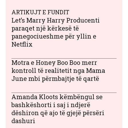
ARTIKUJT E FUNDIT
Let’s Marry Harry Producenti
paraqet një kërkesë të
panegociueshme për yllin e
Netflix
Motra e Honey Boo Boo merr
kontroll të realitetit nga Mama
June mbi përmbajtje të qartë
Amanda Kloots këmbëngul se
bashkëshorti i saj i ndjerë
dëshiron që ajo të gjejë përsëri
dashuri