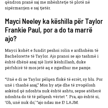
qëndron pranë saj me mbështetje të plotë në
sipërmarrjen e saj tjetër.
Mayci Neeley ka këshilla për Taylor
Frankie Paul, por a do ta marrë
ajo?
Mayci kohët e fundit peshoi rolin e ardhshëm të
Bachelorette të Taylor. Ajo pranoi se ajo tashmë i
është dhënë asaj një listë këshillash, duke
përfshirë të mos jetë aq e zgjedhur me pamje.
“Unë e di se Taylor pëlqen flokë të errët, sy blu. Por
unë i thashë asaj,” Mos hy atje dhe të zvogëlosh
askënd që ndoshta nuk është ashtu, sepse atëherë
ndoshta do të të pëlqesh vërtet “. Pra, ajo është si,
‘Oh, unë nuk do,’ “ajo ndau me E! LAJM.