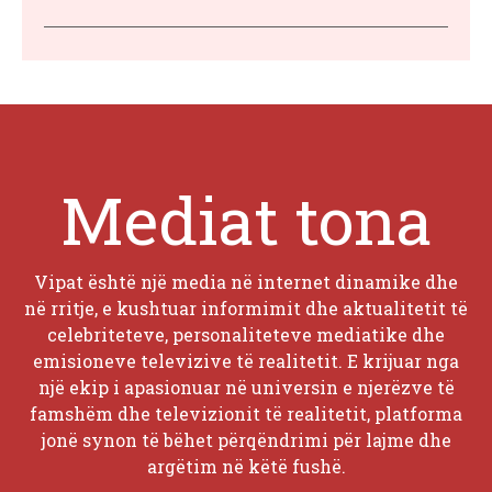
Mediat tona
Vipat është një media në internet dinamike dhe
në rritje, e kushtuar informimit dhe aktualitetit të
celebriteteve, personaliteteve mediatike dhe
emisioneve televizive të realitetit. E krijuar nga
një ekip i apasionuar në universin e njerëzve të
famshëm dhe televizionit të realitetit, platforma
jonë synon të bëhet përqëndrimi për lajme dhe
argëtim në këtë fushë.