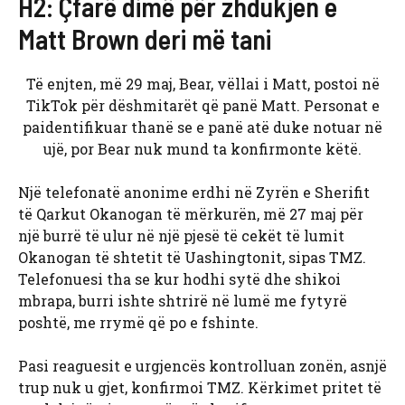
H2: Çfarë dimë për zhdukjen e
Matt Brown deri më tani
Të enjten, më 29 maj, Bear, vëllai i Matt, postoi në
TikTok për dëshmitarët që panë Matt. Personat e
paidentifikuar thanë se e panë atë duke notuar në
ujë, por Bear nuk mund ta konfirmonte këtë.
Një telefonatë anonime erdhi në Zyrën e Sherifit
të Qarkut Okanogan të mërkurën, më 27 maj për
një burrë të ulur në një pjesë të cekët të lumit
Okanogan të shtetit të Uashingtonit, sipas TMZ.
Telefonuesi tha se kur hodhi sytë dhe shikoi
mbrapa, burri ishte shtrirë në lumë me fytyrë
poshtë, me rrymë që po e fshinte.
Pasi reaguesit e urgjencës kontrolluan zonën, asnjë
trup nuk u gjet, konfirmoi TMZ. Kërkimet pritet të