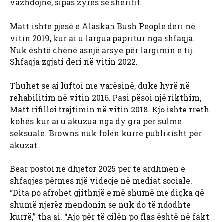
vazhdojnë, sipas zyrës së sherifit.
Matt ishte pjesë e Alaskan Bush People deri në
vitin 2019, kur ai u largua papritur nga shfaqja.
Nuk është dhënë asnjë arsye për largimin e tij.
Shfaqja zgjati deri në vitin 2022.
Thuhet se ai luftoi me varësinë, duke hyrë në
rehabilitim në vitin 2016. Pasi pësoi një rikthim,
Matt rifilloi trajtimin në vitin 2018. Kjo ishte rreth
kohës kur ai u akuzua nga dy gra për sulme
seksuale. Browns nuk folën kurrë publikisht për
akuzat.
Bear postoi në dhjetor 2025 për të ardhmen e
shfaqjes përmes një videoje në mediat sociale.
“Dita po afrohet gjithnjë e më shumë me diçka që
shumë njerëz mendonin se nuk do të ndodhte
kurrë,” tha ai. “Ajo për të cilën po flas është në fakt