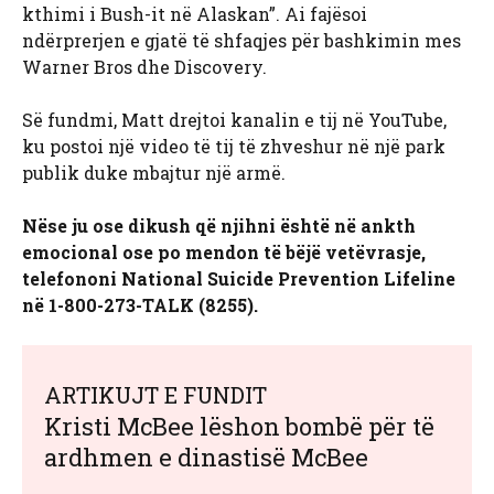
kthimi i Bush-it në Alaskan”. Ai fajësoi
ndërprerjen e gjatë të shfaqjes për bashkimin mes
Warner Bros dhe Discovery.
Së fundmi, Matt drejtoi kanalin e tij në YouTube,
ku postoi një video të tij të zhveshur në një park
publik duke mbajtur një armë.
Nëse ju ose dikush që njihni është në ankth
emocional ose po mendon të bëjë vetëvrasje,
telefononi National Suicide Prevention Lifeline
në 1-800-273-TALK (8255).
ARTIKUJT E FUNDIT
Kristi McBee lëshon bombë për të
ardhmen e dinastisë McBee