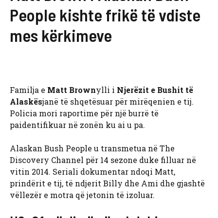
People kishte frikë të vdiste
mes kërkimeve
Familja e
Matt Brown
ylli i
Njerëzit e Bushit të
Alaskës
janë të shqetësuar për mirëqenien e tij.
Policia mori raportime për një burrë të
paidentifikuar në zonën ku ai u pa.
Alaskan Bush People u transmetua në The
Discovery Channel për 14 sezone duke filluar në
vitin 2014. Seriali dokumentar ndoqi Matt,
prindërit e tij, të ndjerit Billy dhe Ami dhe gjashtë
vëllezër e motra që jetonin të izoluar.