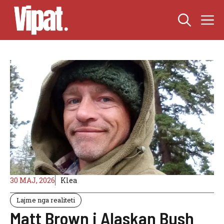
Skip
M
to
content
30 MAJ, 2026
Klea
Lajme nga realiteti
Matt Brown i Alaskan Bush