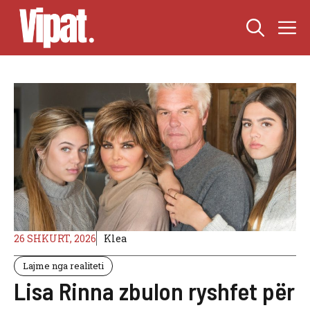
Skip
M
to
content
26 SHKURT, 2026
Klea
Lajme nga realiteti
Lisa Rinna zbulon ryshfet për