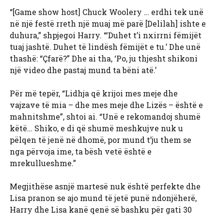
“[Game show host] Chuck Woolery … erdhi tek unë
në një festë rreth një muaj më parë [Delilah] ishte e
duhura,” shpjegoi Harry. “‘Duhet t’i nxirrni fëmijët
tuaj jashtë. Duhet të lindësh fëmijët e tu.’ Dhe unë
thashë: “Çfarë?” Dhe ai tha, ‘Po, ju thjesht shikoni
një video dhe pastaj mund ta bëni atë.’
Për më tepër, “Lidhja që krijoi mes meje dhe
vajzave të mia – dhe mes meje dhe Lizës – është e
mahnitshme”, shtoi ai. “Unë e rekomandoj shumë
këtë… Shiko, e di që shumë meshkujve nuk u
pëlqen të jenë në dhomë, por mund t’ju them se
nga përvoja ime, ta bësh vetë është e
mrekullueshme.”
Megjithëse asnjë martesë nuk është perfekte dhe
Lisa pranon se ajo mund të jetë punë ndonjëherë,
Harry dhe Lisa kanë qenë së bashku për gati 30