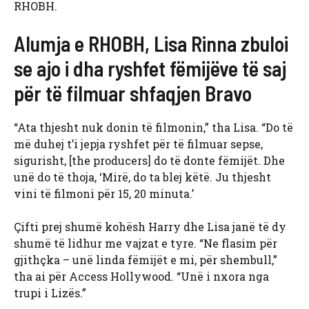
RHOBH.
Alumja e RHOBH, Lisa Rinna zbuloi
se ajo i dha ryshfet fëmijëve të saj
për të filmuar shfaqjen Bravo
“Ata thjesht nuk donin të filmonin,” tha Lisa. “Do të
më duhej t’i jepja ryshfet për të filmuar sepse,
sigurisht, [the producers] do të donte fëmijët. Dhe
unë do të thoja, ‘Mirë, do ta blej këtë. Ju thjesht
vini të filmoni për 15, 20 minuta.’
Çifti prej shumë kohësh Harry dhe Lisa janë të dy
shumë të lidhur me vajzat e tyre. “Ne flasim për
gjithçka – unë linda fëmijët e mi, për shembull,”
tha ai për Access Hollywood. “Unë i nxora nga
trupi i Lizës.”