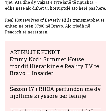
vjet. Ata dhe dy vajzat e tyre janë të ngushta –
edhe nëse ajo duhet t’i korruptojë ato herë pas here.
Real Housewives of Beverly Hills transmetohet të
enjten në orën 07:00 në Bravo. Ajo rrjedh në
Peacock të nesërmen.
ARTIKUJT E FUNDIT
Emmy Nod i Summer House
trondit Hierarkinë e Reality TV të
Bravo – Insajder
Sezoni 17 i RHOA përfundon me dy
njoftime kryesore për fëmijë