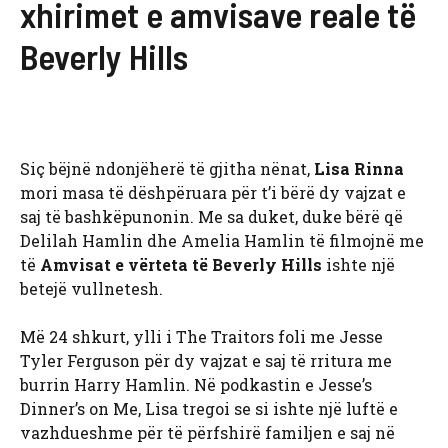
xhirimet e amvisave reale të
Beverly Hills
Siç bëjnë ndonjëherë të gjitha nënat,
Lisa Rinna
mori masa të dëshpëruara për t’i bërë dy vajzat e
saj të bashkëpunonin. Me sa duket, duke bërë që
Delilah Hamlin dhe Amelia Hamlin të filmojnë me
të
Amvisat e vërteta të Beverly Hills
ishte një
betejë vullnetesh.
Më 24 shkurt, ylli i The Traitors foli me Jesse
Tyler Ferguson për dy vajzat e saj të rritura me
burrin Harry Hamlin. Në podkastin e Jesse’s
Dinner’s on Me, Lisa tregoi se si ishte një luftë e
vazhdueshme për të përfshirë familjen e saj në