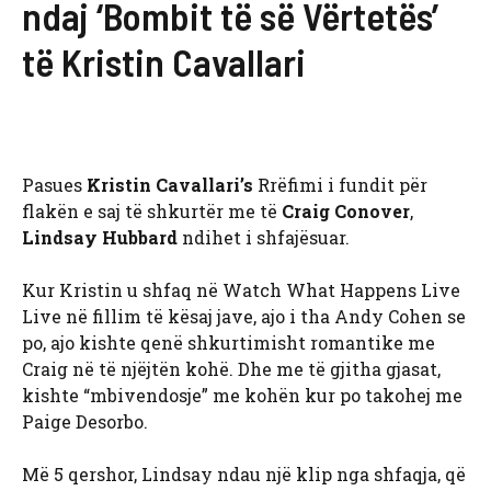
ndaj ‘Bombit të së Vërtetës’
të Kristin Cavallari
Pasues
Kristin Cavallari’s
Rrëfimi i fundit për
flakën e saj të shkurtër me të
Craig Conover
,
Lindsay Hubbard
ndihet i shfajësuar.
Kur Kristin u shfaq në Watch What Happens Live
Live në fillim të kësaj jave, ajo i tha Andy Cohen se
po, ajo kishte qenë shkurtimisht romantike me
Craig në të njëjtën kohë. Dhe me të gjitha gjasat,
kishte “mbivendosje” me kohën kur po takohej me
Paige Desorbo.
Më 5 qershor, Lindsay ndau një klip nga shfaqja, që