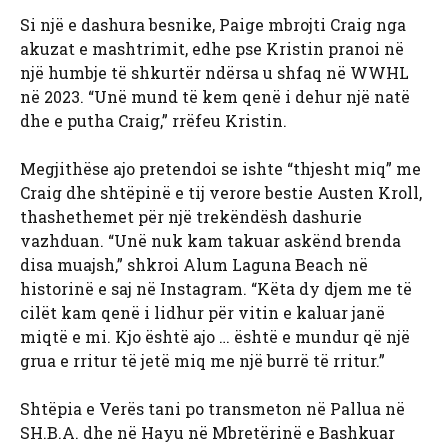
Si një e dashura besnike, Paige mbrojti Craig nga
akuzat e mashtrimit, edhe pse Kristin pranoi në
një humbje të shkurtër ndërsa u shfaq në WWHL
në 2023. “Unë mund të kem qenë i dehur një natë
dhe e putha Craig,” rrëfeu Kristin.
Megjithëse ajo pretendoi se ishte “thjesht miq” me
Craig dhe shtëpinë e tij verore bestie Austen Kroll,
thashethemet për një trekëndësh dashurie
vazhduan. “Unë nuk kam takuar askënd brenda
disa muajsh,” shkroi Alum Laguna Beach në
historinë e saj në Instagram. “Këta dy djem me të
cilët kam qenë i lidhur për vitin e kaluar janë
miqtë e mi. Kjo është ajo … është e mundur që një
grua e rritur të jetë miq me një burrë të rritur.”
Shtëpia e Verës tani po transmeton në Pallua në
SH.B.A. dhe në Hayu në Mbretërinë e Bashkuar