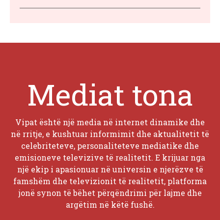
Mediat tona
Vipat është një media në internet dinamike dhe
në rritje, e kushtuar informimit dhe aktualitetit të
celebriteteve, personaliteteve mediatike dhe
emisioneve televizive të realitetit. E krijuar nga
një ekip i apasionuar në universin e njerëzve të
famshëm dhe televizionit të realitetit, platforma
jonë synon të bëhet përqëndrimi për lajme dhe
argëtim në këtë fushë.