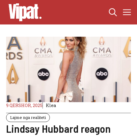
Skip
M
to
content
9 QERSHOR, 2025
Klea
Lajme nga realiteti
Lindsay Hubbard reagon