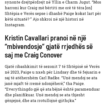
synonte drejtpërdrejt në Yllin e Charm Jugut. “Mos
harroni kur Craig më bërtiti me orë të tëra [on]
Shtëpia e Verës sepse i dhashë Paige kokat lart për
këtë situatë? ” Ajo shkroi në një histori në
Instagram.
Kristin Cavallari pranoi në një
“mbivendosje” gjatë rrjedhës së
saj me Craig Conover
Gjatë ribashkimit të sezonit 7 të Shtëpisë së Verës
në 2023, Paige u nxeh për Lindsay dhe të fejuarin e
saj të atëhershëm Carl Radke. “Unë mendoj se ata
janë mjaft të rremë ndonjëherë,” tha Paige.
“Everythingdo gjë që ata bëjnë është paramenduar
dhe planifikuar. Unë mendoj se ata thjesht
gënjejnë, dhe ata rrotullojnë gjithçka.”