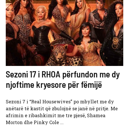
Sezoni 17 i RHOA përfundon me dy
njoftime kryesore për fëmijë
Sezoni 7 i “Real Housewives” po mbyllet me dy
anëtarë të kastit që zbulojnë se janë në pritje. Me
afrimin e ribashkimit me tre pjesë, Shamea
Morton dhe Pinky Cole ...