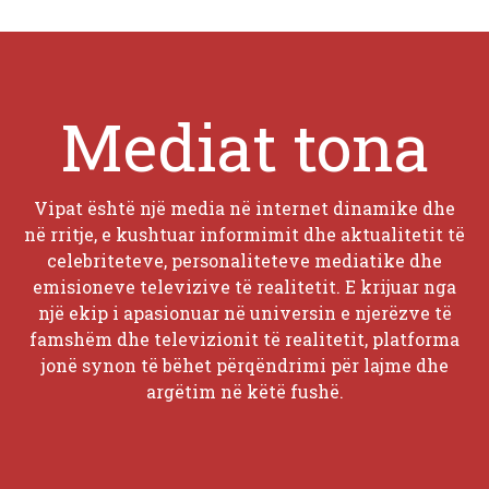
Mediat tona
Vipat është një media në internet dinamike dhe
në rritje, e kushtuar informimit dhe aktualitetit të
celebriteteve, personaliteteve mediatike dhe
emisioneve televizive të realitetit. E krijuar nga
një ekip i apasionuar në universin e njerëzve të
famshëm dhe televizionit të realitetit, platforma
jonë synon të bëhet përqëndrimi për lajme dhe
argëtim në këtë fushë.