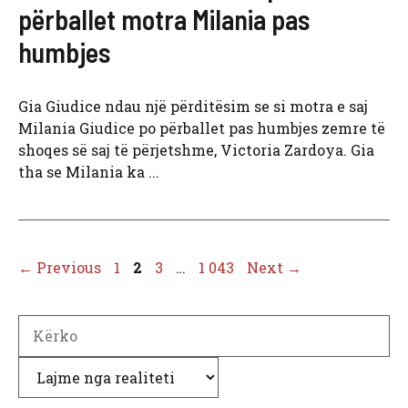
përballet motra Milania pas
humbjes
Gia Giudice ndau një përditësim se si motra e saj
Milania Giudice po përballet pas humbjes zemre të
shoqes së saj të përjetshme, Victoria Zardoya. Gia
tha se Milania ka ...
Page
Page
Page
Page
←
Previous
1
2
3
…
1 043
Next
→
Search
Kategori