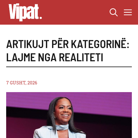
Skip
M
to
content
ARTIKUJT PËR KATEGORINË:
LAJME NGA REALITETI
7 GUSHT, 2026