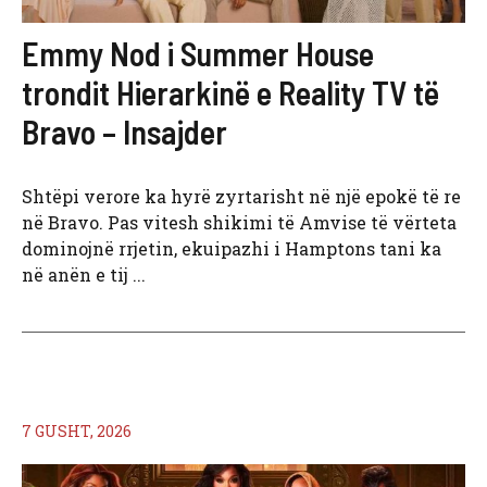
Emmy Nod i Summer House
trondit Hierarkinë e Reality TV të
Bravo – Insajder
Shtëpi verore ka hyrë zyrtarisht në një epokë të re
në Bravo. Pas vitesh shikimi të Amvise të vërteta
dominojnë rrjetin, ekuipazhi i Hamptons tani ka
në anën e tij ...
7 GUSHT, 2026