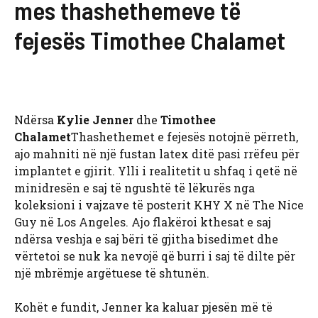
mes thashethemeve të
fejesës Timothee Chalamet
Ndërsa
Kylie Jenner
dhe
Timothee
Chalamet
Thashethemet e fejesës notojnë përreth,
ajo mahniti në një fustan latex ditë pasi rrëfeu për
implantet e gjirit. Ylli i realitetit u shfaq i qetë në
minidresën e saj të ngushtë të lëkurës nga
koleksioni i vajzave të posterit KHY X në The Nice
Guy në Los Angeles. Ajo flakëroi kthesat e saj
ndërsa veshja e saj bëri të gjitha bisedimet dhe
vërtetoi se nuk ka nevojë që burri i saj të dilte për
një mbrëmje argëtuese të shtunën.
Kohët e fundit, Jenner ka kaluar pjesën më të