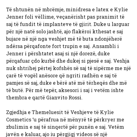
Të shtunën në mbrëmje, minidresa e latex e Kylie
Jenner foli vëllime, veçanërisht pas pranimit të
saj të fundit të implanteve të gjirit. Duke u larguar
për një natë solo jashtë, ajo flakëroi kthesat e saj
bujare në një nga veshjet më të buta ndonjëherë
ndërsa përqafonte fort trupin e saj. Ansambli i
Jenner i përshtatet asaj si një dorezë, duke
përqafuar çdo kurbë dhe dukej si pjesë e saj. Veshja
nuk shtrihej përtej kofshës së saj të sipërme me një
çarë të vogël anësore që ngriti radhën e saj të
pamjes së saj, duke e bërë atë më tërheqës dhe më
të butë. Për më tepër, aksesori i saj i vetëm ishte
thembra e qartë Gianvito Rossi.
Zgjedhja e Themeluesit të Veshjeve të Kylie
Cosmetics ‘u përafrua në mënyrë të përkryer me
zbulimin e saj të sinqertë për punën e saj. Vetëm
javën e kaluar, ajo iu përgjigj videos së një