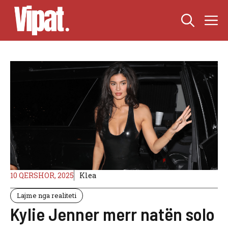
Skip
M
to
content
10 QERSHOR, 2025
Klea
Lajme nga realiteti
Kylie Jenner merr natën solo