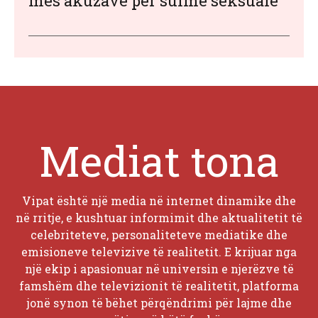
mes akuzave për sulme seksuale
Mediat tona
Vipat është një media në internet dinamike dhe
në rritje, e kushtuar informimit dhe aktualitetit të
celebriteteve, personaliteteve mediatike dhe
emisioneve televizive të realitetit. E krijuar nga
një ekip i apasionuar në universin e njerëzve të
famshëm dhe televizionit të realitetit, platforma
jonë synon të bëhet përqëndrimi për lajme dhe