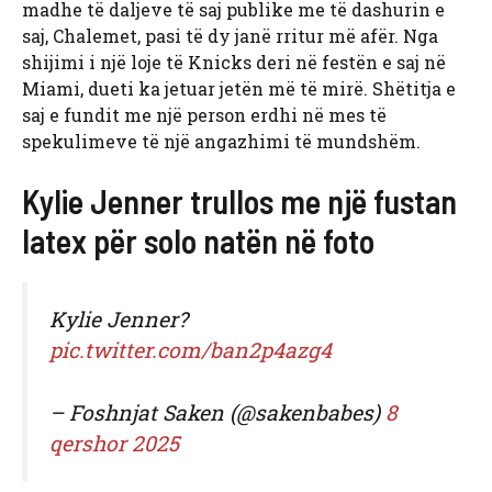
madhe të daljeve të saj publike me të dashurin e
saj, Chalemet, pasi të dy janë rritur më afër. Nga
shijimi i një loje të Knicks deri në festën e saj në
Miami, dueti ka jetuar jetën më të mirë. Shëtitja e
saj e fundit me një person erdhi në mes të
spekulimeve të një angazhimi të mundshëm.
Kylie Jenner trullos me një fustan
latex për solo natën në foto
Kylie Jenner?
pic.twitter.com/ban2p4azg4
– Foshnjat Saken (@sakenbabes)
8
qershor 2025