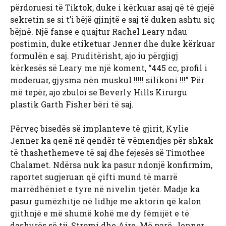
përdoruesi të Tiktok, duke i kërkuar asaj që të gjejë
sekretin se si t’i bëjë gjinjtë e saj të duken ashtu siç
bëjnë. Një fanse e quajtur Rachel Leary ndau
postimin, duke etiketuar Jenner dhe duke kërkuar
formulën e saj. Pruditërisht, ajo iu përgjigj
kërkesës së Leary me një koment, “445 cc, profil i
moderuar, gjysma nën muskul !!!!! silikoni !!!” Për
më tepër, ajo zbuloi se Beverly Hills Kirurgu
plastik Garth Fisher bëri të saj.
Përveç bisedës së implanteve të gjirit, Kylie
Jenner ka qenë në qendër të vëmendjes për shkak
të thashethemeve të saj dhe fejesës së Timothee
Chalamet. Ndërsa nuk ka pasur ndonjë konfirmim,
raportet sugjeruan që çifti mund të marrë
marrëdhëniet e tyre në nivelin tjetër. Madje ka
pasur gumëzhitje në lidhje me aktorin që kalon
gjithnjë e më shumë kohë me dy fëmijët e të
dashurës së tij, Stromi dhe Aire. Më parë, Jenner