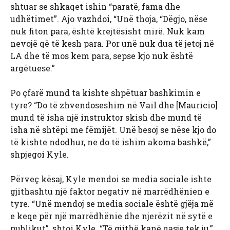
shtuar se shkaqet ishin “paratë, fama dhe
udhëtimet”. Ajo vazhdoi, “Unë thoja, “Dëgjo, nëse
nuk fiton para, është krejtësisht mirë. Nuk kam
nevojë që të kesh para. Por unë nuk dua të jetoj në
LA dhe të mos kem para, sepse kjo nuk është
argëtuese.”
Po çfarë mund ta kishte shpëtuar bashkimin e
tyre? “Do të zhvendoseshim në Vail dhe [Mauricio]
mund të isha një instruktor skish dhe mund të
isha në shtëpi me fëmijët. Unë besoj se nëse kjo do
të kishte ndodhur, ne do të ishim akoma bashkë,”
shpjegoi Kyle.
Përveç kësaj, Kyle mendoi se media sociale ishte
gjithashtu një faktor negativ në marrëdhënien e
tyre. “Unë mendoj se media sociale është gjëja më
e keqe për një marrëdhënie dhe njerëzit në sytë e
publikut”, shtoi Kyle. “Të gjithë kanë qasje tek ju,”