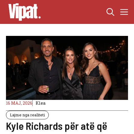
Skip
M
to
content
16 MAJ, 2026
Klea
Lajme nga realiteti
Kyle Richards për atë që