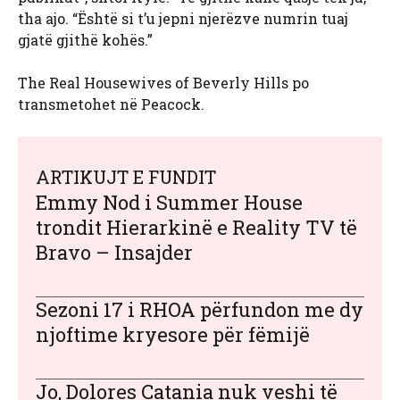
tha ajo. “Është si t’u jepni njerëzve numrin tuaj
gjatë gjithë kohës.”
The Real Housewives of Beverly Hills po
transmetohet në Peacock.
ARTIKUJT E FUNDIT
Emmy Nod i Summer House
trondit Hierarkinë e Reality TV të
Bravo – Insajder
Sezoni 17 i RHOA përfundon me dy
njoftime kryesore për fëmijë
Jo, Dolores Catania nuk veshi të