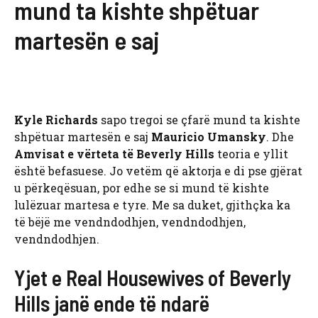
mund ta kishte shpëtuar
martesën e saj
Kyle Richards
sapo tregoi se çfarë mund ta kishte
shpëtuar martesën e saj
Mauricio Umansky
. Dhe
Amvisat e vërteta të Beverly Hills
teoria e yllit
është befasuese. Jo vetëm që aktorja e di pse gjërat
u përkeqësuan, por edhe se si mund të kishte
lulëzuar martesa e tyre. Me sa duket, gjithçka ka
të bëjë me vendndodhjen, vendndodhjen,
vendndodhjen.
Yjet e Real Housewives of Beverly
Hills janë ende të ndarë