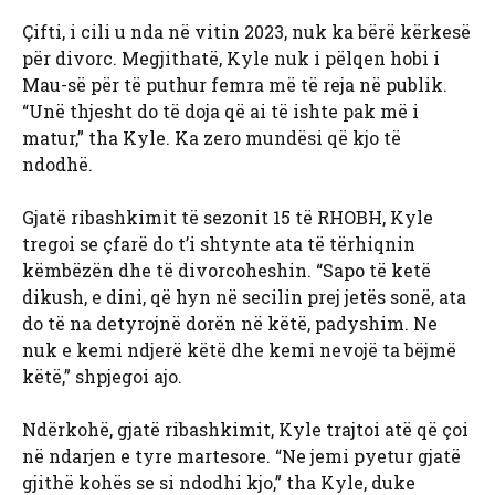
Çifti, i cili u nda në vitin 2023, nuk ka bërë kërkesë
për divorc. Megjithatë, Kyle nuk i pëlqen hobi i
Mau-së për të puthur femra më të reja në publik.
“Unë thjesht do të doja që ai të ishte pak më i
matur,” tha Kyle. Ka zero mundësi që kjo të
ndodhë.
Gjatë ribashkimit të sezonit 15 të RHOBH, Kyle
tregoi se çfarë do t’i shtynte ata të tërhiqnin
këmbëzën dhe të divorcoheshin. “Sapo të ketë
dikush, e dini, që hyn në secilin prej jetës sonë, ata
do të na detyrojnë dorën në këtë, padyshim. Ne
nuk e kemi ndjerë këtë dhe kemi nevojë ta bëjmë
këtë,” shpjegoi ajo.
Ndërkohë, gjatë ribashkimit, Kyle trajtoi atë që çoi
në ndarjen e tyre martesore. “Ne jemi pyetur gjatë
gjithë kohës se si ndodhi kjo,” tha Kyle, duke