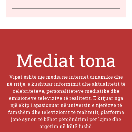
Mediat tona
Vipat është një media në internet dinamike dhe
në rritje, e kushtuar informimit dhe aktualitetit të
celebriteteve, personaliteteve mediatike dhe
emisioneve televizive të realitetit. E krijuar nga
një ekip i apasionuar në universin e njerëzve të
famshëm dhe televizionit të realitetit, platforma
jonë synon të bëhet përqëndrimi për lajme dhe
argëtim në këtë fushë.