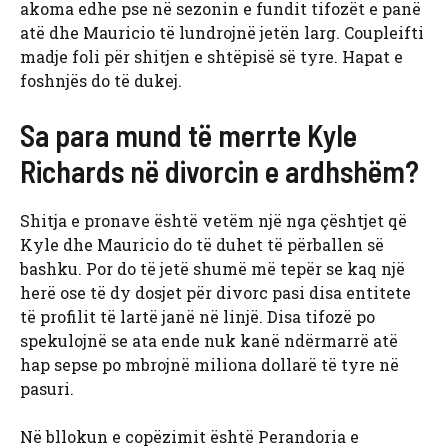
akoma edhe pse në sezonin e fundit tifozët e panë
atë dhe Mauricio të lundrojnë jetën larg. Coupleifti
madje foli për shitjen e shtëpisë së tyre. Hapat e
foshnjës do të dukej.
Sa para mund të merrte Kyle
Richards në divorcin e ardhshëm?
Shitja e pronave është vetëm një nga çështjet që
Kyle dhe Mauricio do të duhet të përballen së
bashku. Por do të jetë shumë më tepër se kaq një
herë ose të dy dosjet për divorc pasi disa entitete
të profilit të lartë janë në linjë. Disa tifozë po
spekulojnë se ata ende nuk kanë ndërmarrë atë
hap sepse po mbrojnë miliona dollarë të tyre në
pasuri.
Në bllokun e copëzimit është Perandoria e