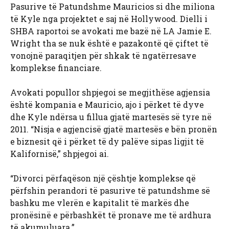
Pasurive të Patundshme Mauricios si dhe miliona
të Kyle nga projektet e saj në Hollywood. Dielli i
SHBA raportoi se avokati me bazë në LA Jamie E.
Wright tha se nuk është e pazakontë që çiftet të
vonojnë paraqitjen për shkak të ngatërresave
komplekse financiare.
Avokati popullor shpjegoi se megjithëse agjensia
është kompania e Mauricio, ajo i përket të dyve
dhe Kyle ndërsa u fillua gjatë martesës së tyre në
2011. “Nisja e agjencisë gjatë martesës e bën pronën
e biznesit që i përket të dy palëve sipas ligjit të
Kalifornisë,” shpjegoi ai.
“Divorci përfaqëson një çështje komplekse që
përfshin perandori të pasurive të patundshme së
bashku me vlerën e kapitalit të markës dhe
pronësinë e përbashkët të pronave me të ardhura
të akumuluara.”