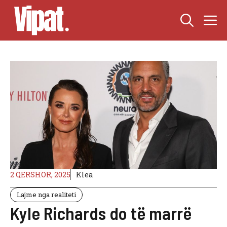
Skip
M
to
content
2 QERSHOR, 2025
Klea
Lajme nga realiteti
Kyle Richards do të marrë