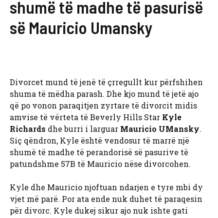
shumë të madhe të pasurisë
së Mauricio Umansky
Divorcet mund të jenë të çrregullt kur përfshihen
shuma të mëdha parash. Dhe kjo mund të jetë ajo
që po vonon paraqitjen zyrtare të divorcit midis
amvise të vërteta të Beverly Hills Star
Kyle
Richards
dhe burri i larguar
Mauricio UMansky
.
Siç qëndron, Kyle është vendosur të marrë një
shumë të madhe të perandorisë së pasurive të
patundshme 57B të Mauricio nëse divorcohen.
Kyle dhe Mauricio njoftuan ndarjen e tyre mbi dy
vjet më parë. Por ata ende nuk duhet të paraqesin
për divorc. Kyle dukej sikur ajo nuk ishte gati