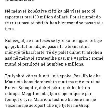
Në mënyrë kolektive çifti ka një vlerë neto të
raportuar prej 100 milion dollarë. Por ai numër do
të rritet pasi të përfshihen bizneset dhe pasuritë e
tjera.
Kohëzgjatja e martesës së tyre ka të ngjarë të bëjë
që gjykatat të ndajnë pasuritë e biznesit në
mënyrë të barabartë. Të dy palët duhet t’i afrohen
asaj në mënyrë strategjike pasi një veprim i rremë
mund të rezultojë në humbjen e miliona.
Trulyshtë vërtet fundi i një epoke. Pasi Kyle dhe
Mauricio konsideroheshin martesa më e mirë në
Bravo. Sidoqoftë, duket sikur nuk ka kthim
mbrapa. Megjithë mbajtjen e një miqësie për
fëmijët e tyre, Mauricio tashmë ka bërë me një
vajzë në një aeroport dhe një tjetër në Greqi.