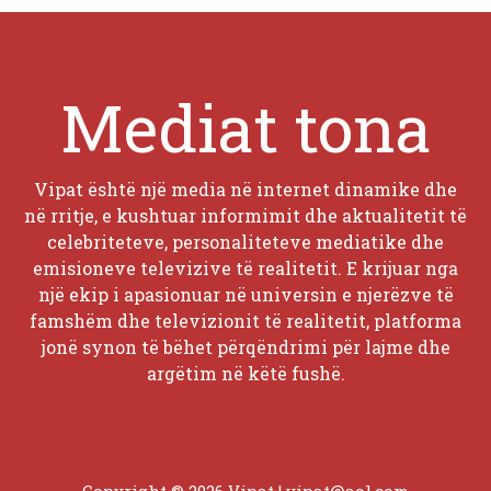
Mediat tona
Vipat është një media në internet dinamike dhe
në rritje, e kushtuar informimit dhe aktualitetit të
celebriteteve, personaliteteve mediatike dhe
emisioneve televizive të realitetit. E krijuar nga
një ekip i apasionuar në universin e njerëzve të
famshëm dhe televizionit të realitetit, platforma
jonë synon të bëhet përqëndrimi për lajme dhe
argëtim në këtë fushë.