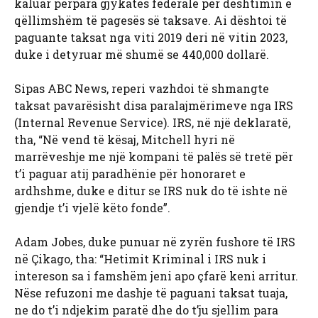
kaluar përpara gjykatës federale për dështimin e
qëllimshëm të pagesës së taksave. Ai dështoi të
paguante taksat nga viti 2019 deri në vitin 2023,
duke i detyruar më shumë se 440,000 dollarë.
Sipas ABC News, reperi vazhdoi të shmangte
taksat pavarësisht disa paralajmërimeve nga IRS
(Internal Revenue Service). IRS, në një deklaratë,
tha, “Në vend të kësaj, Mitchell hyri në
marrëveshje me një kompani të palës së tretë për
t’i paguar atij paradhënie për honoraret e
ardhshme, duke e ditur se IRS nuk do të ishte në
gjendje t’i vjelë këto fonde”.
Adam Jobes, duke punuar në zyrën fushore të IRS
në Çikago, tha: “Hetimit Kriminal i IRS nuk i
intereson sa i famshëm jeni apo çfarë keni arritur.
Nëse refuzoni me dashje të paguani taksat tuaja,
ne do t’i ndjekim paratë dhe do t’ju sjellim para