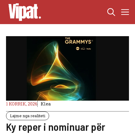
Skip
M
to
content
1 KORRIK, 2026
Klea
Lajme nga realiteti
Ky reper i nominuar për