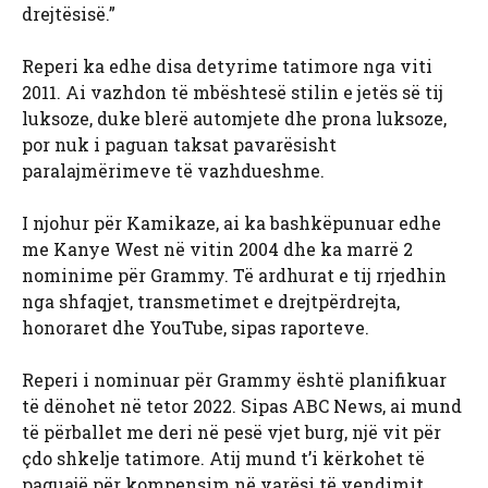
drejtësisë.”
Reperi ka edhe disa detyrime tatimore nga viti
2011. Ai vazhdon të mbështesë stilin e jetës së tij
luksoze, duke blerë automjete dhe prona luksoze,
por nuk i paguan taksat pavarësisht
paralajmërimeve të vazhdueshme.
I njohur për Kamikaze, ai ka bashkëpunuar edhe
me Kanye West në vitin 2004 dhe ka marrë 2
nominime për Grammy. Të ardhurat e tij rrjedhin
nga shfaqjet, transmetimet e drejtpërdrejta,
honoraret dhe YouTube, sipas raporteve.
Reperi i nominuar për Grammy është planifikuar
të dënohet në tetor 2022. Sipas ABC News, ai mund
të përballet me deri në pesë vjet burg, një vit për
çdo shkelje tatimore. Atij mund t’i kërkohet të
paguajë për kompensim në varësi të vendimit