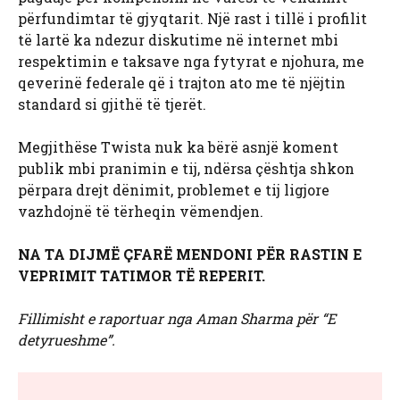
përfundimtar të gjyqtarit. Një rast i tillë i profilit
të lartë ka ndezur diskutime në internet mbi
respektimin e taksave nga fytyrat e njohura, me
qeverinë federale që i trajton ato me të njëjtin
standard si gjithë të tjerët.
Megjithëse Twista nuk ka bërë asnjë koment
publik mbi pranimin e tij, ndërsa çështja shkon
përpara drejt dënimit, problemet e tij ligjore
vazhdojnë të tërheqin vëmendjen.
NA TA DIJMË ÇFARË MENDONI PËR RASTIN E
VEPRIMIT TATIMOR TË REPERIT.
Fillimisht e raportuar nga Aman Sharma për “E
detyrueshme”.