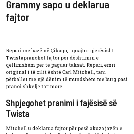
Grammy sapo u deklarua
fajtor
Reperi me bazë në Çikago, i quajtur gjerësisht
Twista
pranohet fajtor për dështimin e
qëllimshëm për të paguar taksat. Reperi, emri
origjinal i të cilit është Carl Mitchell, tani
përballet me një dënim të mundshëm me burg pasi
pranoi shkelje tatimore.
Shpjegohet pranimi i fajësisë së
Twista
Mitchell u deklarua fajtor për pesë akuza javën e