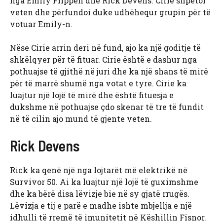
nga Emily Flippen dhe Rick Devens. Cirie shpëtoi
veten dhe përfundoi duke udhëhequr grupin për të
votuar Emily-n.
Nëse Cirie arrin deri në fund, ajo ka një goditje të
shkëlqyer për të fituar. Cirie është e dashur nga
pothuajse të gjithë në juri dhe ka një shans të mirë
për të marrë shumë nga votat e tyre. Cirie ka
luajtur një lojë të mirë dhe është fituesja e
dukshme në pothuajse çdo skenar të tre të fundit
në të cilin ajo mund të gjente veten.
Rick Devens
Rick ka qenë një nga lojtarët më elektrikë në
Survivor 50. Ai ka luajtur një lojë të guximshme
dhe ka bërë disa lëvizje bie në sy gjatë rrugës.
Lëvizja e tij e parë e madhe ishte mbjellja e një
idhulli të rremë të imunitetit në Këshillin Fisnor.