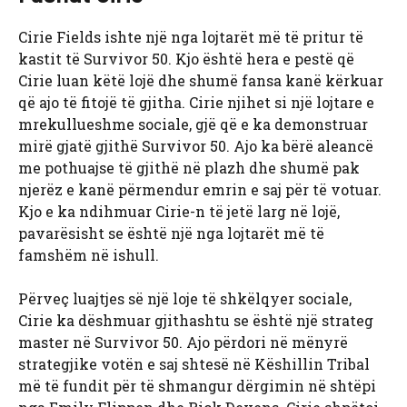
Cirie Fields ishte një nga lojtarët më të pritur të
kastit të Survivor 50. Kjo është hera e pestë që
Cirie luan këtë lojë dhe shumë fansa kanë kërkuar
që ajo të fitojë të gjitha. Cirie njihet si një lojtare e
mrekullueshme sociale, gjë që e ka demonstruar
mirë gjatë gjithë Survivor 50. Ajo ka bërë aleancë
me pothuajse të gjithë në plazh dhe shumë pak
njerëz e kanë përmendur emrin e saj për të votuar.
Kjo e ka ndihmuar Cirie-n të jetë larg në lojë,
pavarësisht se është një nga lojtarët më të
famshëm në ishull.
Përveç luajtjes së një loje të shkëlqyer sociale,
Cirie ka dëshmuar gjithashtu se është një strateg
master në Survivor 50. Ajo përdori në mënyrë
strategjike votën e saj shtesë në Këshillin Tribal
më të fundit për të shmangur dërgimin në shtëpi