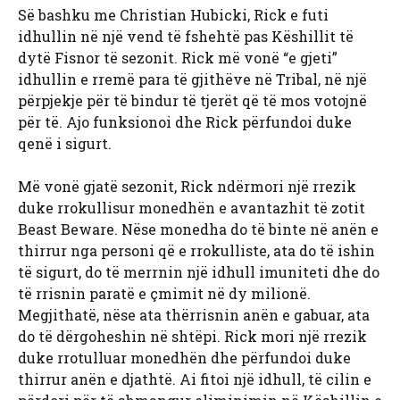
Së bashku me Christian Hubicki, Rick e futi
idhullin në një vend të fshehtë pas Këshillit të
dytë Fisnor të sezonit. Rick më vonë “e gjeti”
idhullin e rremë para të gjithëve në Tribal, në një
përpjekje për të bindur të tjerët që të mos votojnë
për të. Ajo funksionoi dhe Rick përfundoi duke
qenë i sigurt.
Më vonë gjatë sezonit, Rick ndërmori një rrezik
duke rrokullisur monedhën e avantazhit të zotit
Beast Beware. Nëse monedha do të binte në anën e
thirrur nga personi që e rrokulliste, ata do të ishin
të sigurt, do të merrnin një idhull imuniteti dhe do
të rrisnin paratë e çmimit në dy milionë.
Megjithatë, nëse ata thërrisnin anën e gabuar, ata
do të dërgoheshin në shtëpi. Rick mori një rrezik
duke rrotulluar monedhën dhe përfundoi duke
thirrur anën e djathtë. Ai fitoi një idhull, të cilin e