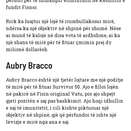
përdori për të shmangur eliminimin në Këshillin e
fundit Fisnor.
Rick ka luajtur një lojë të rrumbullakosur mirë,
ndërsa ka një objektiv në shpinë për shumë. Nëse
ai mund të kalojë në disa vota të ardhshme, ai ka
një shans të mirë për të fituar çmimin prej dy
milionë dollarësh.
Aubry Bracco
Aubry Bracco është një tjetër lojtare me një goditje
të mirë për të fituar Survivor 50. Ajo e filloi lojën
në pakicë në Fisin origjinal Vatu, por ajo shpejt
gjeti pozitën e saj pas bashkimit. Ajo hoqi idhullin
e saj të imunitetit, i cili kishte pikturuar një
objektiv në shpinë, gjë që përfundoi të ishte një
lëvizje e mirë nga ana e saj.