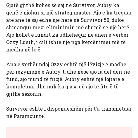
Gjatë gjithë kohës së saj në Survivor, Aubry ka
qenë e njohur si një strateg master. Ajo e ka treguar
atë anë të saj edhe një herë në Survivor 50, duke
shmangur mezi eliminimin më shumë se një herë.
Ajo kohët e fundit ka udhëhequr në anën e verbër
Ozzy Lusth, i cili ishte një nga kërcënimet më të
mëdha në lojë.
Ana e verbër ndaj Ozzy është një lëvizje e madhe
për rezymenë e Aubry-t, dhe nëse ajo ia del deri në
fund, ajo mund të fitojë. Aubry është një lojtare e
kompletuar dhe nuk ka gjasa që ajo të fitojë të
gjithë sezonin.
Survivor është i disponueshëm për t’u transmetuar
në Paramount+.