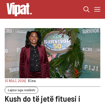
Skip
M
to
content
15 MAJ, 2026
Klea
Lajme nga realiteti
Kush do të jetë fituesi i