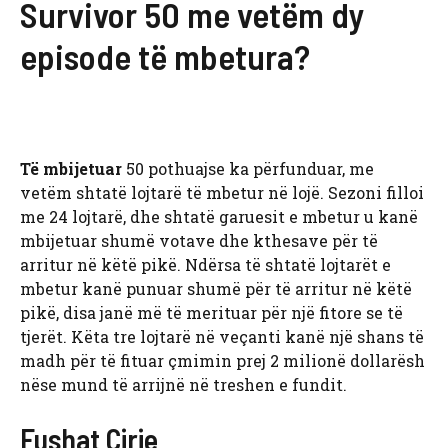
Survivor 50 me vetëm dy
episode të mbetura?
Të mbijetuar
50 pothuajse ka përfunduar, me
vetëm shtatë lojtarë të mbetur në lojë. Sezoni filloi
me 24 lojtarë, dhe shtatë garuesit e mbetur u kanë
mbijetuar shumë votave dhe kthesave për të
arritur në këtë pikë. Ndërsa të shtatë lojtarët e
mbetur kanë punuar shumë për të arritur në këtë
pikë, disa janë më të merituar për një fitore se të
tjerët. Këta tre lojtarë në veçanti kanë një shans të
madh për të fituar çmimin prej 2 milionë dollarësh
nëse mund të arrijnë në treshen e fundit.
Fushat Cirie