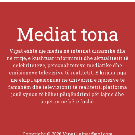
Mediat tona
Vipat është një media në internet dinamike dhe
në rritje, e kushtuar informimit dhe aktualitetit të
celebriteteve, personaliteteve mediatike dhe
emisioneve televizive të realitetit. E krijuar nga
një ekip i apasionuar në universin e njerëzve të
famshëm dhe televizionit të realitetit, platforma
jonë synon të bëhet përqëndrimi për lajme dhe
argëtim në këtë fushë.
Copyright © 2026 Vipat |
vipat@aol.com