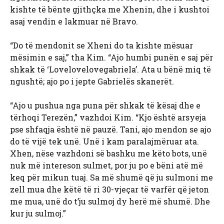
kishte të bënte gjithçka me Xhenin, dhe i kushtoi
asaj vendin e lakmuar në Bravo.
“Do të mendonit se Xheni do ta kishte mësuar
mësimin e saj,” tha Kim. “Ajo humbi punën e saj për
shkak të ‘Lovelovelovegabriela’. Ata u bënë miq të
ngushtë; ajo po i jepte Gabrielës skanerët.
“Ajo u pushua nga puna për shkak të kësaj dhe e
tërhoqi Terezën,” vazhdoi Kim. “Kjo është arsyeja
pse shfaqja është në pauzë. Tani, ajo mendon se ajo
do të vijë tek unë. Unë i kam paralajmëruar ata.
Xhen, nëse vazhdoni së bashku me këto bots, unë
nuk më intereson sulmet, por ju po e bëni atë më
keq për mikun tuaj. Sa më shumë që ju sulmoni me
zell mua dhe këtë të ri 30-vjeçar të varfër që jeton
me mua, unë do t’ju sulmoj dy herë më shumë. Dhe
kur ju sulmoj.”