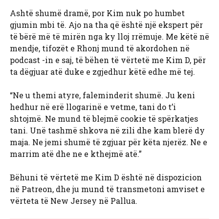
Ashtë shumë dramë, por Kim nuk po humbet
gjumin mbi të. Ajo na tha që është një ekspert për
të bërë më të mirën nga ky lloj rrëmuje. Me këtë në
mendje, tifozët e Rhonj mund të akordohen në
podcast -in e saj, të bëhen të vërtetë me Kim D, për
ta dëgjuar atë duke e zgjedhur këtë edhe më tej.
“Ne u themi atyre, faleminderit shumë. Ju keni
hedhur në erë llogarinë e vetme, tani do t’i
shtojmë. Ne mund të blejmë cookie të spërkatjes
tani. Unë tashmë shkova në zili dhe kam blerë dy
maja. Ne jemi shumë të zgjuar për këta njerëz. Ne e
marrim atë dhe ne e kthejmë atë.”
Bëhuni të vërtetë me Kim D është në dispozicion
në Patreon, dhe ju mund të transmetoni amviset e
vërteta të New Jersey në Pallua.