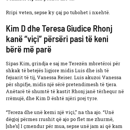
Rripi veten, sepse ky çaj po tubohet i nxehtë.
Kim D dhe Teresa Giudice Rhonj
kanë “viçi” përsëri pasi të keni
bërë më parë
Sipas Kim, grindja e saj me Terezën mbretëroi për
shkak të betejës ligjore midis Luis dhe ish të
fejuarit të tij, Vanessa Reiser. Luis akuzoi Vanessa
për shpifje, midis një sërë pretendimesh të tjera.
Anëtarë të shumtë të kastit Rhonj janë tërhequr në
rrëmujë, dhe Kim D është njëri prej tyre.
“Tereza dhe unë kemi një viçi,” na tha ajo. “Unë
dëgjoj përmes rrushit që ajo po flet me zhurmë,
[she’s] I çmendur për mua, sepse unë jam ai që kam