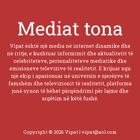
Mediat tona
Vipat është një media në internet dinamike dhe
në rritje, e kushtuar informimit dhe aktualitetit të
celebriteteve, personaliteteve mediatike dhe
emisioneve televizive të realitetit. E krijuar nga
një ekip i apasionuar në universin e njerëzve të
famshëm dhe televizionit të realitetit, platforma
jonë synon të bëhet përqëndrimi për lajme dhe
argëtim në këtë fushë.
Copyright © 2026 Vipat |
vipat@aol.com