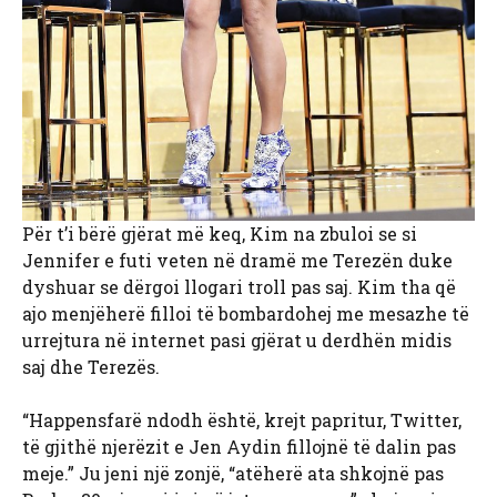
Për t’i bërë gjërat më keq, Kim na zbuloi se si
Jennifer e futi veten në dramë me Terezën duke
dyshuar se dërgoi llogari troll pas saj. Kim tha që
ajo menjëherë filloi të bombardohej me mesazhe të
urrejtura në internet pasi gjërat u derdhën midis
saj dhe Terezës.
“Happensfarë ndodh është, krejt papritur, Twitter,
të gjithë njerëzit e Jen Aydin fillojnë të dalin pas
meje.” Ju jeni një zonjë, “atëherë ata shkojnë pas