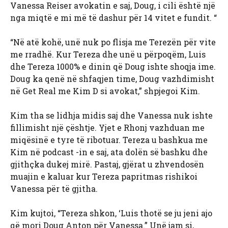
Vanessa Reiser avokatin e saj, Doug, i cili është një
nga miqtë e mi më të dashur për 14 vitet e fundit. “
“Në atë kohë, unë nuk po flisja me Terezën për vite
me rradhë. Kur Tereza dhe unë u përpoqëm, Luis
dhe Tereza 1000% e dinin që Doug ishte shoqja ime.
Doug ka qenë në shfaqjen time, Doug vazhdimisht
në Get Real me Kim D si avokat,” shpjegoi Kim.
Kim tha se lidhja midis saj dhe Vanessa nuk ishte
fillimisht një çështje. Yjet e Rhonj vazhduan me
miqësinë e tyre të ribotuar. Tereza u bashkua me
Kim në podcast -in e saj, ata dolën së bashku dhe
gjithçka dukej mirë. Pastaj, gjërat u zhvendosën
muajin e kaluar kur Tereza papritmas rishikoi
Vanessa për të gjitha.
Kim kujtoi, “Tereza shkon, ‘Luis thotë se ju jeni ajo
që mori Doug Anton për Vanessa.” Unë jam si,