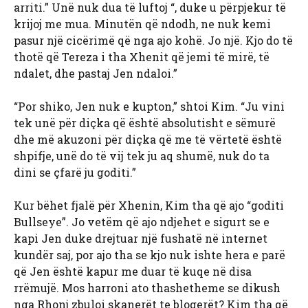
arriti.” Unë nuk dua të luftoj “, duke u përpjekur të
krijoj me mua. Minutën që ndodh, ne nuk kemi
pasur një cicërimë që nga ajo kohë. Jo një. Kjo do të
thotë që Tereza i tha Xhenit që jemi të mirë, të
ndalet, dhe pastaj Jen ndaloi.”
“Por shiko, Jen nuk e kupton,” shtoi Kim. “Ju vini
tek unë për diçka që është absolutisht e sëmurë
dhe më akuzoni për diçka që me të vërtetë është
shpifje, unë do të vij tek ju aq shumë, nuk do ta
dini se çfarë ju goditi.”
Kur bëhet fjalë për Xhenin, Kim tha që ajo “goditi
Bullseye”. Jo vetëm që ajo ndjehet e sigurt se e
kapi Jen duke drejtuar një fushatë në internet
kundër saj, por ajo tha se kjo nuk ishte hera e parë
që Jen është kapur me duar të kuqe në disa
rrëmujë. Mos harroni ato thashetheme se dikush
nga Rhonj zbuloi skanerët te blogerët? Kim tha që