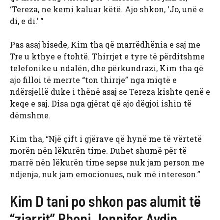
‘Tereza, ne kemi kaluar këtë. Ajo shkon, ‘Jo, unë e
di, e di.’ “
Pas asaj bisede, Kim tha që marrëdhënia e saj me
Tre u kthye e ftohtë. Thirrjet e tyre të përditshme
telefonike u ndalën, dhe përkundrazi, Kim tha që
ajo filloi të merrte “ton thirrje” nga miqtë e
ndërsjellë duke i thënë asaj se Tereza kishte qenë e
keqe e saj. Disa nga gjërat që ajo dëgjoi ishin të
dëmshme.
Kim tha, “Një çift i gjërave që hynë me të vërtetë
morën nën lëkurën time. Duhet shumë për të
marrë nën lëkurën time sepse nuk jam person me
ndjenja, nuk jam emocionues, nuk më intereson.”
Kim D tani po shkon pas alumit të
“zjarrit” Rhonj Jennifer Aydin