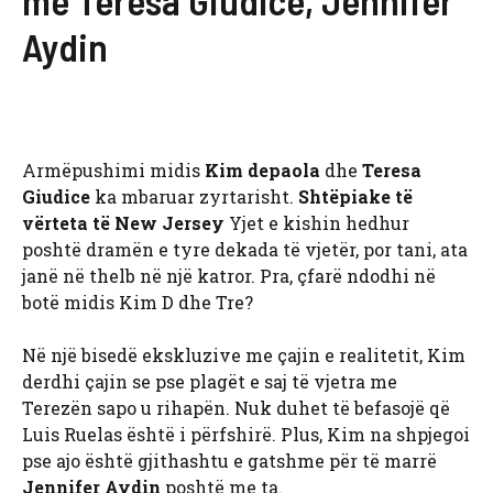
Aydin
Armëpushimi midis
Kim depaola
dhe
Teresa
Giudice
ka mbaruar zyrtarisht.
Shtëpiake të
vërteta të New Jersey
Yjet e kishin hedhur
poshtë dramën e tyre dekada të vjetër, por tani, ata
janë në thelb në një katror. Pra, çfarë ndodhi në
botë midis Kim D dhe Tre?
Në një bisedë ekskluzive me çajin e realitetit, Kim
derdhi çajin se pse plagët e saj të vjetra me
Terezën sapo u rihapën. Nuk duhet të befasojë që
Luis Ruelas është i përfshirë. Plus, Kim na shpjegoi
pse ajo është gjithashtu e gatshme për të marrë
Jennifer Aydin
poshtë me ta.