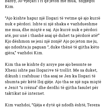
Barby, 30-vjeçari i ri që jeton me mua,” shpjegoi
Kim.
“Ajo kishte hapur një llogari të vetme që ajo kurrë
nuk e përdori. Ishte si një shaka e vazhdueshme
me mua, dhe miqtë e saj. Ajo kurrë nuk e përdori
atë, por unë i thashë asaj që duhet ta përdorë atë!”
Kjo dëshmon se jeni një zonjë! Ajo po jeton me ju,
ajo ndoshta ju paguan “, duke thënë të gjitha këto
gjëra,” vazhdoi Kim.
Kim tha se kishte dy arsye pse ajo besonte se
Xheni ishte pas llogarive të trollit. Me sa duket,
dikush i rrafshuar i tha asaj se Jen ka llogari të
shumta për këtë lloj gjëje. Ajo tha se një nga miqtë
e Jenit “u rrëzua” dhe derdhi të gjitha fasulet për
taktikat në internet.
Kim vazhdoi, “Gjëja e dytë që ndodh është, Tereza