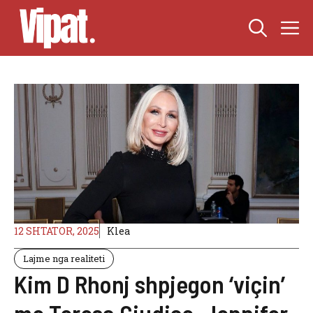
Skip
M
to
content
12 SHTATOR, 2025
Klea
Lajme nga realiteti
Kim D Rhonj shpjegon ‘viçin’
me Teresa Giudice, Jennifer