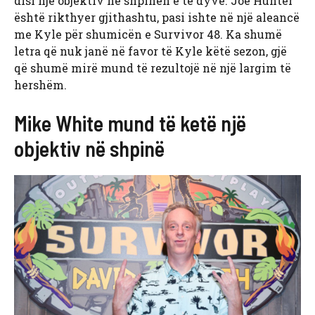
disi një objektiv në shpinën e të dyve. Joe Hunter
është rikthyer gjithashtu, pasi ishte në një aleancë
me Kyle për shumicën e Survivor 48. Ka shumë
letra që nuk janë në favor të Kyle këtë sezon, gjë
që shumë mirë mund të rezultojë në një largim të
hershëm.
Mike White mund të ketë një
objektiv në shpinë