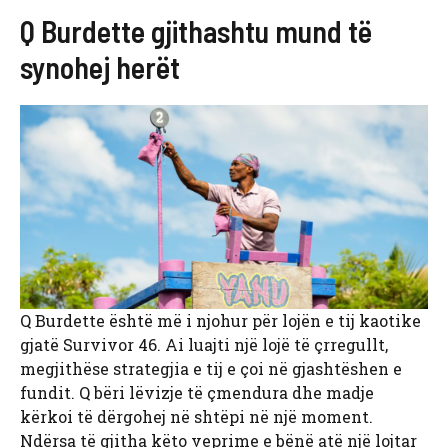
Q Burdette gjithashtu mund të
synohej herët
Q Burdette është më i njohur për lojën e tij kaotike
gjatë Survivor 46. Ai luajti një lojë të çrregullt,
megjithëse strategjia e tij e çoi në gjashtëshen e
fundit. Q bëri lëvizje të çmendura dhe madje
kërkoi të dërgohej në shtëpi në një moment.
Ndërsa të gjitha këto veprime e bënë atë një lojtar