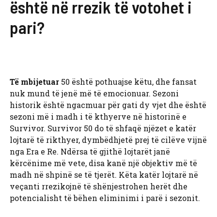
është në rrezik të votohet i
pari?
Të mbijetuar
50 është pothuajse këtu, dhe fansat
nuk mund të jenë më të emocionuar. Sezoni
historik është ngacmuar për gati dy vjet dhe është
sezoni më i madh i të kthyerve në historinë e
Survivor. Survivor 50 do të shfaqë njëzet e katër
lojtarë të rikthyer, dymbëdhjetë prej të cilëve vijnë
nga Era e Re. Ndërsa të gjithë lojtarët janë
kërcënime më vete, disa kanë një objektiv më të
madh në shpinë se të tjerët. Këta katër lojtarë në
veçanti rrezikojnë të shënjestrohen herët dhe
potencialisht të bëhen eliminimi i parë i sezonit.