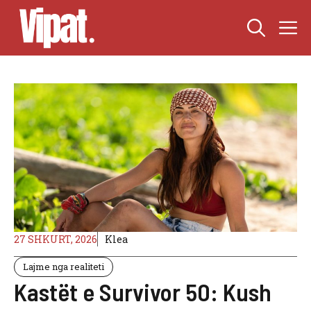
Skip
M
to
content
27 SHKURT, 2026
Klea
Lajme nga realiteti
Kastët e Survivor 50: Kush