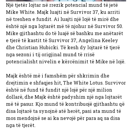
Një tjetër lojtar në rrezik potencial mund të jetë
Mike White. Majk luajti në Survivor 37, ku arriti
në treshen e fundit. Ai luajti një lojë të mirë dhe
është një nga lojtarët më të njohur në Survivor 50.
Mike gjithashtu do të luajë së bashku me anëtarët
e tjerë të kastit të Survivor 37, Angelina Keeley
dhe Christian Hubicki. Të kesh dy lojtarë të tjerë
nga sezoni i tij origjinal mund të rrisë
potencialisht nivelin e kërcënimit të Mike në lojë.
Majk është më i famshëm për shkrimin dhe
drejtimin e shfaqjes hit, The White Lotus. Survivor
është në fund të fundit një lojë për një milion
dollarë, dhe Majk është padyshim një nga lojtarët
më të pasur. Kjo mund të kontribuojë gjithashtu që
disa lojtarë ta synojnë atë herët, pasi ata mund të
mos mendojnë se ai ka nevojë për para aq sa disa
nga të tjerët.