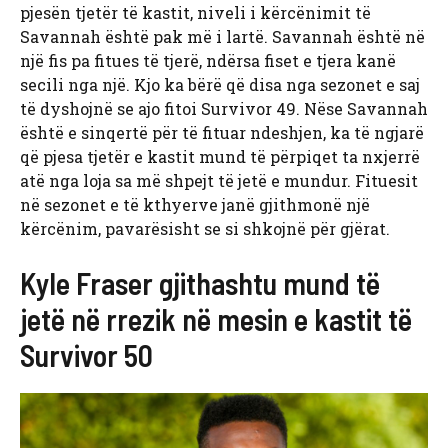
pjesën tjetër të kastit, niveli i kërcënimit të
Savannah është pak më i lartë. Savannah është në
një fis pa fitues të tjerë, ndërsa fiset e tjera kanë
secili nga një. Kjo ka bërë që disa nga sezonet e saj
të dyshojnë se ajo fitoi Survivor 49. Nëse Savannah
është e sinqertë për të fituar ndeshjen, ka të ngjarë
që pjesa tjetër e kastit mund të përpiqet ta nxjerrë
atë nga loja sa më shpejt të jetë e mundur. Fituesit
në sezonet e të kthyerve janë gjithmonë një
kërcënim, pavarësisht se si shkojnë për gjërat.
Kyle Fraser gjithashtu mund të
jetë në rrezik në mesin e kastit të
Survivor 50