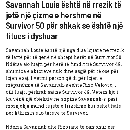
Savannah Louie është në rrezik të
jetë një çizme e hershme në
Survivor 50 për shkak se është një
fitues i dyshuar
Savannah Louie është një nga disa lojtarë në rrezik
të lartë për të qenë në shtëpi herët në Survivor 50.
Ndërsa ajo luajti për herë të fundit në Survivor 49,
shumica e aktorëve nuk dinë asgjë për të ose për
lojën e saj. I vetmi person që di për lojën e
mëparshme të Savannah-s është Rizo Velovic, i
cili luajti përkrah saj në Survivor 49. Vetëm kjo i
ka vënë një objektiv në shpinë Savannah-s, pasi
mosnjohja mund të jetë e frikshme kur bëhet fjalë
për kthimin e lojtarëve të Survivor.
Ndërsa Savannah dhe Rizo janë të panjohur për