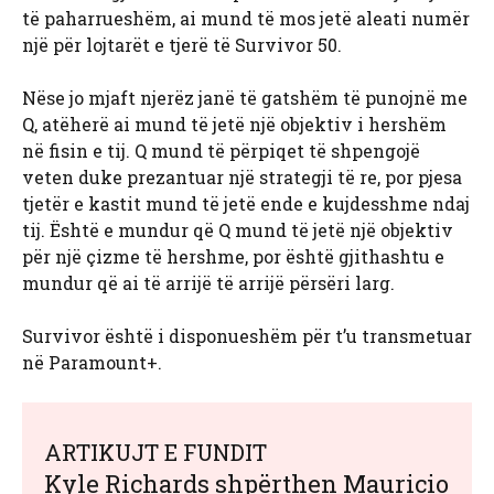
të paharrueshëm, ai mund të mos jetë aleati numër
një për lojtarët e tjerë të Survivor 50.
Nëse jo mjaft njerëz janë të gatshëm të punojnë me
Q, atëherë ai mund të jetë një objektiv i hershëm
në fisin e tij. Q mund të përpiqet të shpengojë
veten duke prezantuar një strategji të re, por pjesa
tjetër e kastit mund të jetë ende e kujdesshme ndaj
tij. Është e mundur që Q mund të jetë një objektiv
për një çizme të hershme, por është gjithashtu e
mundur që ai të arrijë të arrijë përsëri larg.
Survivor është i disponueshëm për t’u transmetuar
në Paramount+.
ARTIKUJT E FUNDIT
Kyle Richards shpërthen Mauricio