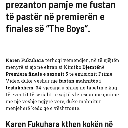
prezanton pamje me fustan
të pastër në premierën e
finales së “The Boys”.
Karen Fukuhara
tërhoqi vëmendjen, në të njëjtën
mënyrë si ajo në ekran si Kimiko
Djemtë
në
Premiera finale e sezonit 5
të emisionit Prime
Video, duke veshur një
fustan mahnitës i
tejdukshëm
. 34-vjeçarja u shfaq në tapetin e kuq
të eventit të serialit të saj të vlerësuar me çmime
me një veshje ngjyrë vere, duke mahnitur
menjëherë këdo që e vështronte.
Karen Fukuhara kthen kokën në