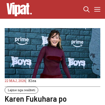
Skip
M
to
content
22 MAJ, 2026
Klea
Lajme nga realiteti
Karen Fukuhara po