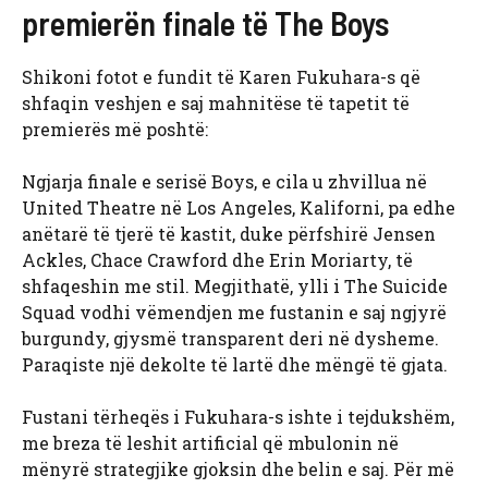
premierën finale të The Boys
Shikoni fotot e fundit të Karen Fukuhara-s që
shfaqin veshjen e saj mahnitëse të tapetit të
premierës më poshtë:
Ngjarja finale e serisë Boys, e cila u zhvillua në
United Theatre në Los Angeles, Kaliforni, pa edhe
anëtarë të tjerë të kastit, duke përfshirë Jensen
Ackles, Chace Crawford dhe Erin Moriarty, të
shfaqeshin me stil. Megjithatë, ylli i The Suicide
Squad vodhi vëmendjen me fustanin e saj ngjyrë
burgundy, gjysmë transparent deri në dysheme.
Paraqiste një dekolte të lartë dhe mëngë të gjata.
Fustani tërheqës i Fukuhara-s ishte i tejdukshëm,
me breza të leshit artificial që mbulonin në
mënyrë strategjike gjoksin dhe belin e saj. Për më