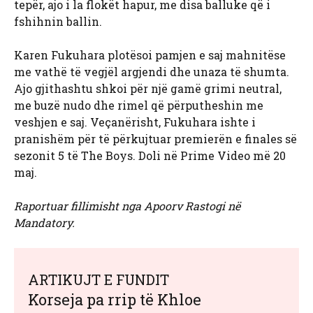
tepër, ajo i la flokët hapur, me disa balluke që i
fshihnin ballin.
Karen Fukuhara plotësoi pamjen e saj mahnitëse
me vathë të vegjël argjendi dhe unaza të shumta.
Ajo gjithashtu shkoi për një gamë grimi neutral,
me buzë nudo dhe rimel që përputheshin me
veshjen e saj. Veçanërisht, Fukuhara ishte i
pranishëm për të përkujtuar premierën e finales së
sezonit 5 të The Boys. Doli në Prime Video më 20
maj.
Raportuar fillimisht nga Apoorv Rastogi në
Mandatory.
ARTIKUJT E FUNDIT
Korseja pa rrip të Khloe