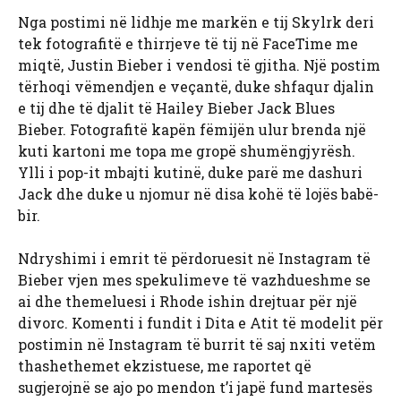
Nga postimi në lidhje me markën e tij Skylrk deri
tek fotografitë e thirrjeve të tij në FaceTime me
miqtë, Justin Bieber i vendosi të gjitha. Një postim
tërhoqi vëmendjen e veçantë, duke shfaqur djalin
e tij dhe të djalit të Hailey Bieber Jack Blues
Bieber. Fotografitë kapën fëmijën ulur brenda një
kuti kartoni me topa me gropë shumëngjyrësh.
Ylli i pop-it mbajti kutinë, duke parë me dashuri
Jack dhe duke u njomur në disa kohë të lojës babë-
bir.
Ndryshimi i emrit të përdoruesit në Instagram të
Bieber vjen mes spekulimeve të vazhdueshme se
ai dhe themeluesi i Rhode ishin drejtuar për një
divorc. Komenti i fundit i Dita e Atit të modelit për
postimin në Instagram të burrit të saj nxiti vetëm
thashethemet ekzistuese, me raportet që
sugjerojnë se ajo po mendon t’i japë fund martesës