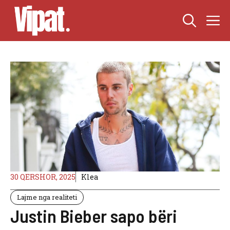
Skip
M
to
content
30 QERSHOR, 2025
Klea
Lajme nga realiteti
Justin Bieber sapo bëri