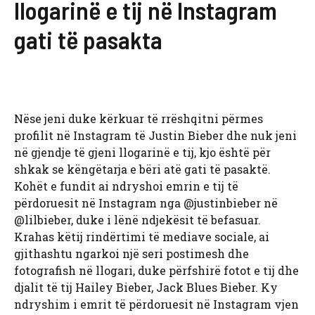
llogarinë e tij në Instagram
gati të pasakta
Nëse jeni duke kërkuar të rrëshqitni përmes
profilit në Instagram të Justin Bieber dhe nuk jeni
në gjendje të gjeni llogarinë e tij, kjo është për
shkak se këngëtarja e bëri atë gati të pasaktë.
Kohët e fundit ai ndryshoi emrin e tij të
përdoruesit në Instagram nga @justinbieber në
@lilbieber, duke i lënë ndjekësit të befasuar.
Krahas këtij rindërtimi të mediave sociale, ai
gjithashtu ngarkoi një seri postimesh dhe
fotografish në llogari, duke përfshirë fotot e tij dhe
djalit të tij Hailey Bieber, Jack Blues Bieber. Ky
ndryshim i emrit të përdoruesit në Instagram vjen