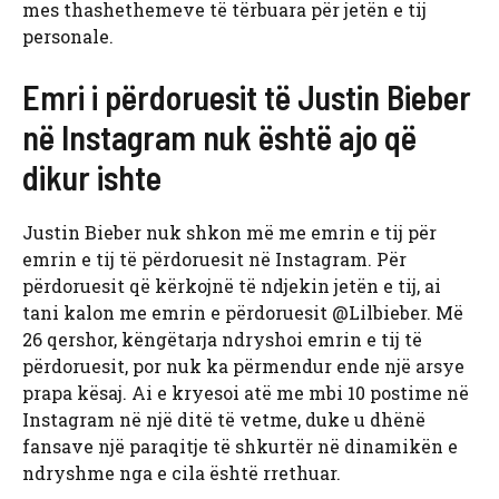
mes thashethemeve të tërbuara për jetën e tij
personale.
Emri i përdoruesit të Justin Bieber
në Instagram nuk është ajo që
dikur ishte
Justin Bieber nuk shkon më me emrin e tij për
emrin e tij të përdoruesit në Instagram. Për
përdoruesit që kërkojnë të ndjekin jetën e tij, ai
tani kalon me emrin e përdoruesit @Lilbieber. Më
26 qershor, këngëtarja ndryshoi emrin e tij të
përdoruesit, por nuk ka përmendur ende një arsye
prapa kësaj. Ai e kryesoi atë me mbi 10 postime në
Instagram në një ditë të vetme, duke u dhënë
fansave një paraqitje të shkurtër në dinamikën e
ndryshme nga e cila është rrethuar.