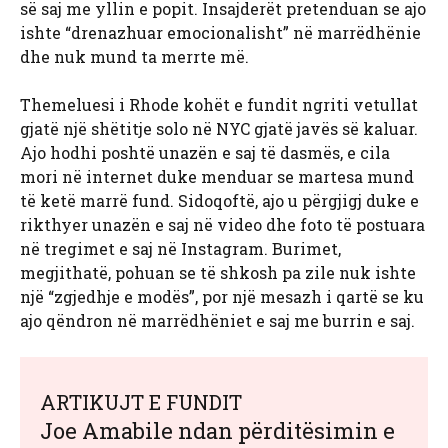
së saj me yllin e popit. Insajderët pretenduan se ajo
ishte “drenazhuar emocionalisht” në marrëdhënie
dhe nuk mund ta merrte më.
Themeluesi i Rhode kohët e fundit ngriti vetullat
gjatë një shëtitje solo në NYC gjatë javës së kaluar.
Ajo hodhi poshtë unazën e saj të dasmës, e cila
mori në internet duke menduar se martesa mund
të ketë marrë fund. Sidoqoftë, ajo u përgjigj duke e
rikthyer unazën e saj në video dhe foto të postuara
në tregimet e saj në Instagram. Burimet,
megjithatë, pohuan se të shkosh pa zile nuk ishte
një “zgjedhje e modës”, por një mesazh i qartë se ku
ajo qëndron në marrëdhëniet e saj me burrin e saj.
ARTIKUJT E FUNDIT
Joe Amabile ndan përditësimin e