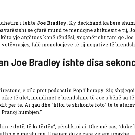
udhëtim i lehtë
Joe Bradley
. Ky deckhand ka bërë shu
, pavarësisht se çfarë mund të mendojnë shikuesit e tij, J
r këta yje argëtues kanë rëndësi, veçanërisht tani që Joe
të vetëvrasjes, falë monologjeve të tij negative të brends
ean Joe Bradley ishte disa sekon
irestone, e cila pret podcastin Pop Therapy. Siç shpjegoi 
jë pike të ulët, mendimet e brendshme të Joe u bënë aq të 
dit për të. Ai qau dhe “filloi të shikonte foto” të të afërmv
. Pranoj humbjen.”
in e dytë, të katërtën”, përshkroi ai. Dhe më pas, “duke b
 gjithnjë e më shumë. Unë jam duke parë vetëm imazhe 