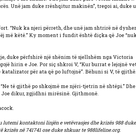
dorës. Unë jam duke rrëshqitur makinën”, tregoi ai, duke 
 fort. “Nuk ka njeri përreth, dhe unë jam shtrirë në dysh
ëj më këtë.” Ky moment i fundit është diçka që Joe “nuk
, duke përfshirë një shënim të sjellshëm nga Victoria
ojë hirin e Joe. Por siç shkroi V, “Kur burrat e lejojnë ve
katalizator për ata që po luftojnë”. Bëhuni si V, të gjithë
 “Ne të gjithë po shkojmë me njëri-tjetrin në shtëpi.” Dhe
Joe dikur, zgjidhni mirësinë. Gjithmonë.
acock.
u lutemi kontaktoni linjën e vetëvrasjes dhe krizës 988 duke
ë krizës në 741741 ose duke shkuar te 988lifeline.org.