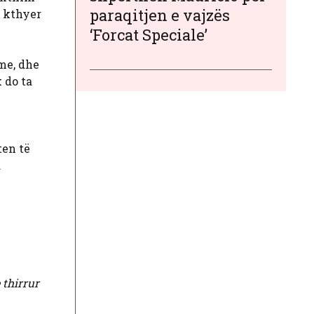
paraqitjen e vajzës
u kthyer
‘Forcat Speciale’
eme, dhe
 do ta
ten të
.
 thirrur