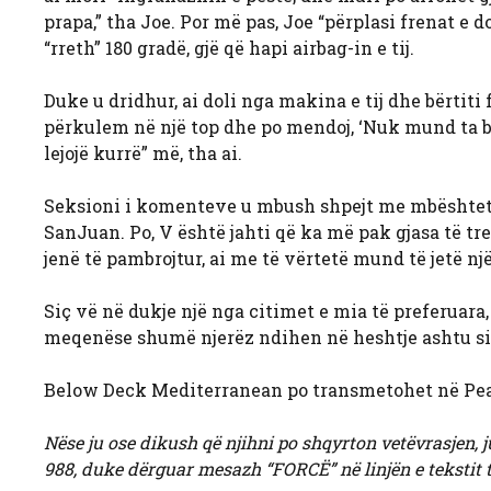
prapa,” tha Joe. Por më pas, Joe “përplasi frenat e 
“rreth” 180 gradë, gjë që hapi airbag-in e tij.
Duke u dridhur, ai doli nga makina e tij dhe bërtiti
përkulem në një top dhe po mendoj, ‘Nuk mund ta b
lejojë kurrë” më, tha ai.
Seksioni i komenteve u mbush shpejt me mbështetje
SanJuan. Po, V është jahti që ka më pak gjasa të treg
jenë të pambrojtur, ai me të vërtetë mund të jetë një 
Siç vë në dukje një nga citimet e mia të preferuara,
meqenëse shumë njerëz ndihen në heshtje ashtu si 
Below Deck Mediterranean po transmetohet në Pe
Nëse ju ose dikush që njihni po shqyrton vetëvrasjen, j
988, duke dërguar mesazh “FORCË” në linjën e tekstit t