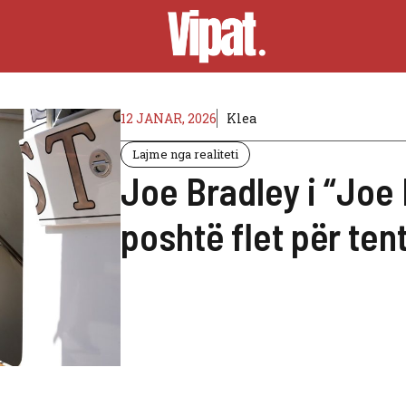
12 JANAR, 2026
Klea
Lajme nga realiteti
Joe Bradley i “Joe
poshtë flet për ten