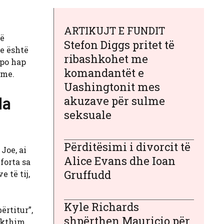
ARTIKUJT E FUNDIT
më
Stefon Diggs pritet të
oe është
ribashkohet me
 po hap
komandantët e
hme.
Uashingtonit mes
da
akuzave për sulme
seksuale
Përditësimi i divorcit të
Joe, ai
Alice Evans dhe Ioan
forta sa
Gruffudd
e të tij,
Kyle Richards
ërtitur”,
shpërthen Mauricio për
… kthim