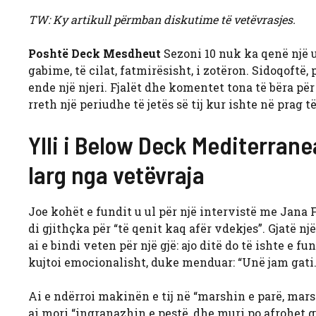
TW: Ky artikull përmban diskutime të vetëvrasjes.
Poshtë Deck Mesdheut
Sezoni 10 nuk ka qenë një 
gabime, të cilat, fatmirësisht, i zotëron. Sidoqoftë
ende një njeri. Fjalët dhe komentet tona të bëra pë
rreth një periudhe të jetës së tij kur ishte në prag 
Ylli i Below Deck Mediterran
larg nga vetëvraja
Joe kohët e fundit u ul për një intervistë me Jana F
di gjithçka për “të qenit kaq afër vdekjes”. Gjatë n
ai e bindi veten për një gjë: ajo ditë do të ishte e fun
kujtoi emocionalisht, duke menduar: “Unë jam gati
Ai e ndërroi makinën e tij në “marshin e parë, marsh
ai mori “ingranazhin e pestë, dhe muri po afrohet