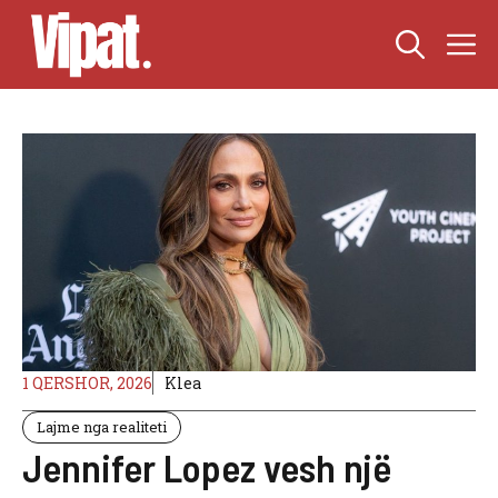
Skip
M
to
content
1 QERSHOR, 2026
Klea
Lajme nga realiteti
Jennifer Lopez vesh një