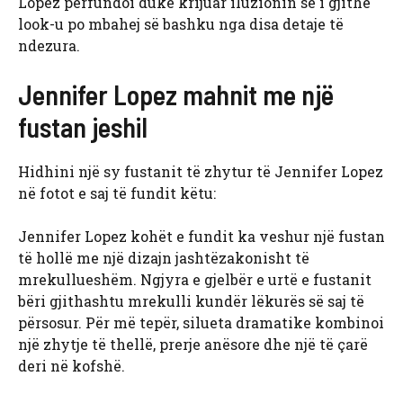
Lopez përfundoi duke krijuar iluzionin se i gjithë
look-u po mbahej së bashku nga disa detaje të
ndezura.
Jennifer Lopez mahnit me një
fustan jeshil
Hidhini një sy fustanit të zhytur të Jennifer Lopez
në fotot e saj të fundit këtu:
Jennifer Lopez kohët e fundit ka veshur një fustan
të hollë me një dizajn jashtëzakonisht të
mrekullueshëm. Ngjyra e gjelbër e urtë e fustanit
bëri gjithashtu mrekulli kundër lëkurës së saj të
përsosur. Për më tepër, silueta dramatike kombinoi
një zhytje të thellë, prerje anësore dhe një të çarë
deri në kofshë.