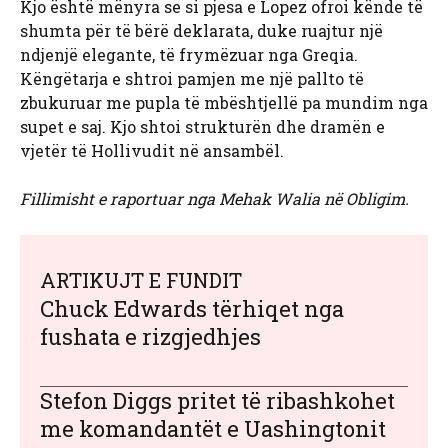
Kjo është mënyra se si pjesa e Lopez ofroi kënde të
shumta për të bërë deklarata, duke ruajtur një
ndjenjë elegante, të frymëzuar nga Greqia.
Këngëtarja e shtroi pamjen me një pallto të
zbukuruar me pupla të mbështjellë pa mundim nga
supet e saj. Kjo shtoi strukturën dhe dramën e
vjetër të Hollivudit në ansambël.
Fillimisht e raportuar nga Mehak Walia në Obligim.
ARTIKUJT E FUNDIT
Chuck Edwards tërhiqet nga
fushata e rizgjedhjes
Stefon Diggs pritet të ribashkohet
me komandantët e Uashingtonit