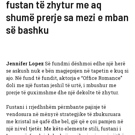
fustan të zhytur me aq
shumë prerje sa mezi e mban
së bashku
Jennifer Lopez
Së fundmi dëshmoi edhe një herë
se askush nuk e bën magjepsjen në tapetin e kuq si
ajo. Në fund të fundit, aktorja e “Office Romance”
doli me një fustan jeshil të urtë, i mbushur me
prerje të guximshme dhe një dekolte të zhytur.
Fustani i rrjedhshëm përmbante pajisje të
vendosura në mënyrë strategjike të zbukuruara
me kristal në qafë dhe bel, gjë që e çoi pamjen në
një nivel tjetër. Me këto elemente stili, fustani i