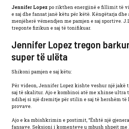
Jennifer Lopez
po rikthen energjinë e fillimit të 
e saj dhe fansat janë këtu për këtë. Këngëtarja dhe
menjëherë vëmendjen me pamjen e saj sportive. J.
tregonte fizikun e saj të tonifikuar.
Jennifer Lopez tregon barkun
super të ulëta
Shikoni pamjen e saj këtu:
Për videon, Jennifer Lopez kishte veshur një jakë t
saj të skalitur. Ajo e kombinoi atë me xhinse ultra
ndihej si një dremitje për stilin e saj të hershëm t
provave.
Ajo e ka mbishkrimin e postimit, “Është një gjener
fansave. Seksioni i komenteve u mbush shpejt me la