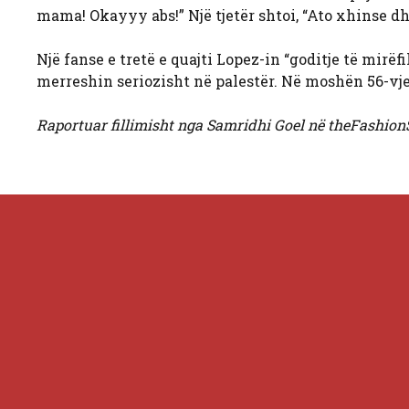
mama! Okayyy abs!” Një tjetër shtoi, “Ato xhinse dh
Një fanse e tretë e quajti Lopez-in “goditje të mirëfi
merreshin seriozisht në palestër. Në moshën 56-vjeça
Raportuar fillimisht nga Samridhi Goel në theFashion