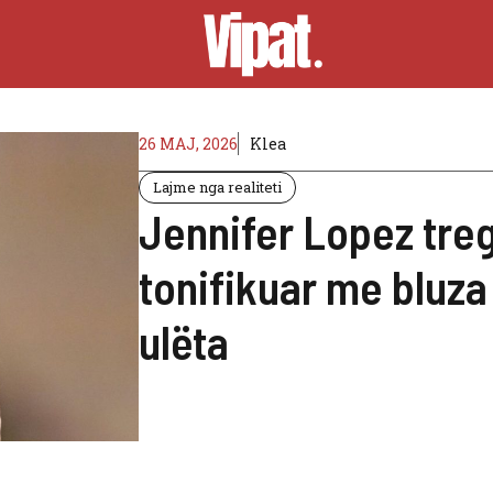
26 MAJ, 2026
Klea
Lajme nga realiteti
Jennifer Lopez treg
tonifikuar me bluza
ulëta