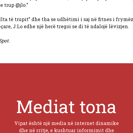
e trup @jlo.”
llta të trupit” dhe tha se udhëtimi i saj në fitnes i frymëz
re, J.Lo edhe një herë tregoi se di të ndalojë lëvizjen.
Spot.
Mediat tona
Vipat është një media në internet dinamike
dhe në rritje, e kushtuar informimit dhe