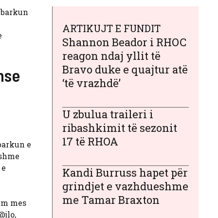
r barkun
ARTIKUJT E FUNDIT
e
Shannon Beador i RHOC
reagon ndaj yllit të
Bravo duke e quajtur atë
nse
‘të vrazhdë’
U zbulua traileri i
ribashkimit të sezonit
17 të RHOA
 barkun e
sishme
 e
Kandi Burruss hapet për
grindjet e vazhdueshme
me Tamar Braxton
zëm mes
@jlo,