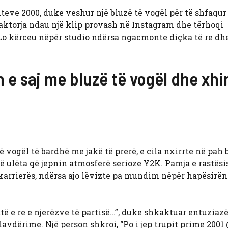
viteve 2000, duke veshur një bluzë të vogël për të shfaqu
 aktorja ndau një klip provash në Instagram dhe tërhoqi
Lo kërceu nëpër studio ndërsa ngacmonte diçka të re dh
 e saj me bluzë të vogël dhe xhi
ë vogël të bardhë me jakë të prerë, e cila nxirrte në pah
 të ulëta që jepnin atmosferë serioze Y2K. Pamja e rastë
ë karrierës, ndërsa ajo lëvizte pa mundim nëpër hapësirën
atë e re e njerëzve të partisë…”, duke shkaktuar entuzia
vdërime. Një person shkroi, “Po i jep trupit prime 2001 