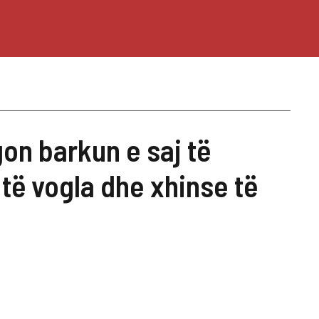
on barkun e saj të
 të vogla dhe xhinse të