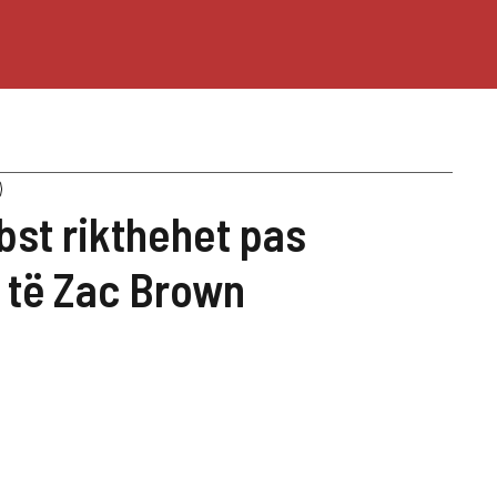
bst rikthehet pas
 të Zac Brown