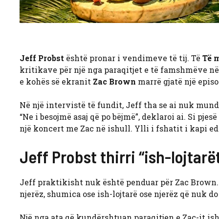
Jeff Probst
është pronar i vendimeve të tij. Të
Të 
kritikave për një nga paraqitjet e të famshmëve n
e kohës së ekranit
Zac Brown
marrë gjatë një epis
Në një intervistë të fundit, Jeff tha se ai nuk mund
“Ne i besojmë asaj që po bëjmë”, deklaroi ai. Si pjesë
një koncert me Zac në ishull. Ylli i fshatit i kapi e
Jeff Probst thirri “ish-lojtarë
Jeff praktikisht nuk është penduar për Zac Brown. N
njerëz, shumica ose ish-lojtarë ose njerëz që nuk do 
Një nga ata që kundërshtuan paraqitjen e Zac-it ish