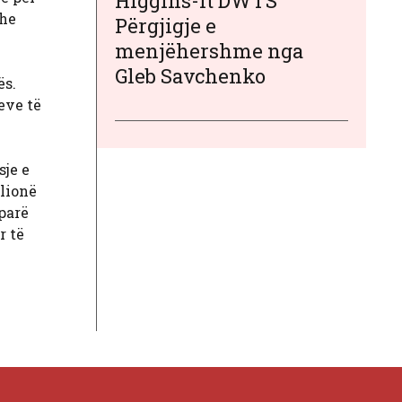
Higgins-it DWTS
dhe
Përgjigje e
menjëhershme nga
Gleb Savchenko
ës.
eve të
sje e
lionë
 parë
r të