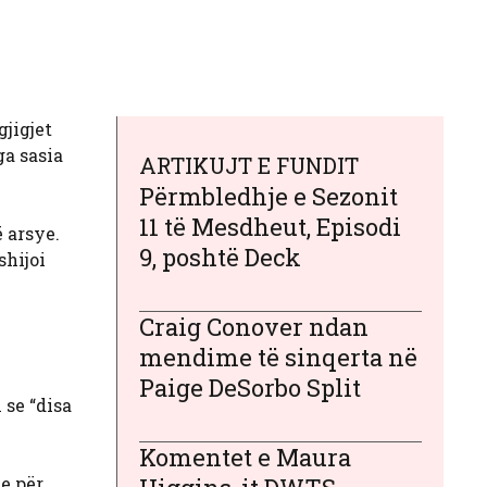
jigjet
ga sasia
ARTIKUJT E FUNDIT
Përmbledhje e Sezonit
11 të Mesdheut, Episodi
ë arsye.
9, poshtë Deck
shijoi
Craig Conover ndan
mendime të sinqerta në
Paige DeSorbo Split
 se “disa
Komentet e Maura
je për