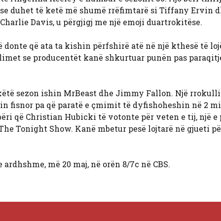
n se duhet të ketë më shumë rrëfimtarë si Tiffany Ervin 
 Charlie Davis, u përgjigj me një emoji duartrokitëse.
 donte që ata ta kishin përfshirë atë në një kthesë të loj
imet se producentët kanë shkurtuar punën pas paraqitj
këtë sezon ishin MrBeast dhe Jimmy Fallon. Një rrokulli
 fisnor pa që paratë e çmimit të dyfishoheshin në 2 mi
ri që Christian Hubicki të votonte për veten e tij, një e
i The Tonight Show. Kanë mbetur pesë lojtarë në gjueti pë
 e ardhshme, më 20 maj, në orën 8/7c në CBS.