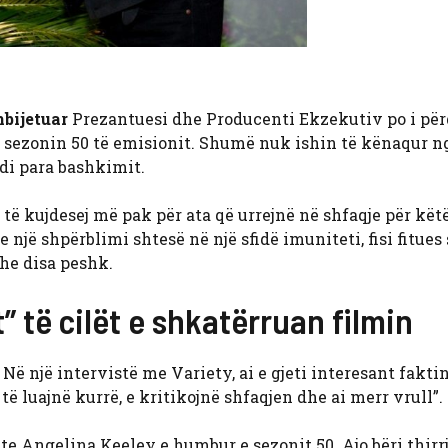
mbijetuar
Prezantuesi dhe Producenti Ekzekutiv po i përg
ë sezonin 50 të emisionit. Shumë nuk ishin të kënaqur n
odi para bashkimit.
 të kujdesej më pak për ata që urrejnë në shfaqje për kët
 e një shpërblimi shtesë në një sfidë imuniteti, fisi fitues 
dhe disa peshk.
t” të cilët e shkatërruan filmin
ë një intervistë me Variety, ai e gjeti interesant faktin
të luajnë kurrë, e kritikojnë shfaqjen dhe ai merr vrull”.
te Angelina Keeley e humbur e sezonit 50. Ajo bëri thirr