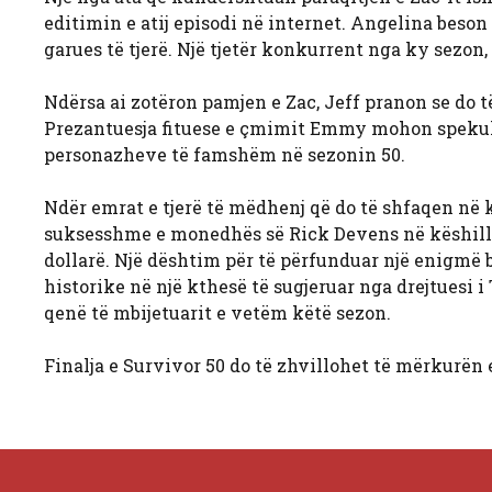
editimin e atij episodi në internet. Angelina beso
garues të tjerë. Një tjetër konkurrent nga ky sezon,
Ndërsa ai zotëron pamjen e Zac, Jeff pranon se do të
Prezantuesja fituese e çmimit Emmy mohon spekul
personazheve të famshëm në sezonin 50.
Ndër emrat e tjerë të mëdhenj që do të shfaqen në 
suksesshme e monedhës së Rick Devens në këshillin
dollarë. Një dështim për të përfunduar një enigmë bë
historike në një kthesë të sugjeruar nga drejtuesi 
qenë të mbijetuarit e vetëm këtë sezon.
Finalja e Survivor 50 do të zhvillohet të mërkurën