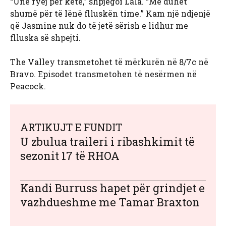
“Unë fyej për këtë,” shpjegoi Lala. “Më duhet
shumë për të lënë flluskën time.” Kam një ndjenjë
që Jasmine nuk do të jetë sërish e lidhur me
flluska së shpejti.
The Valley transmetohet të mërkurën në 8/7c në
Bravo. Episodet transmetohen të nesërmen në
Peacock.
ARTIKUJT E FUNDIT
U zbulua traileri i ribashkimit të
sezonit 17 të RHOA
Kandi Burruss hapet për grindjet e
vazhdueshme me Tamar Braxton