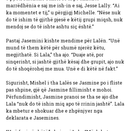
marrëdhënia e saj me ish-in e saj, Jesse Lally. “Ai
ka momentet e tij,” u përgjigj Michelle. “Nëse nuk
do të ishim të gjithë pjesë e këtij grupi miqsh, nuk
mendoj se do të ishte ashtu siç është.”
Pastaj Jasemini kishte mendime për Lalën. “Unë
mund të them këtë për shumë njerëz këtu,
megjithatë. Si Lala,” tha ajo. “Duaje atë, por
sinqerisht, si jashtë gjithë kësaj dhe grupit, ajo nuk
do të shoqërohej me mua. Unë e di këtë në fakt.”
Sigurisht, Mishel i tha Lalës se Jasmine po i fliste
pas shpine, gjë që Jasmine fillimisht e mohoi.
Përfundimisht, Jasmine pranoi se tha se ajo dhe
Lala “nuk do të ishin miq apo të rrinin jashtë”. Lala
ka mbetur e shokuar dhe e zhgënjyer nga
deklarata e Jasemines.