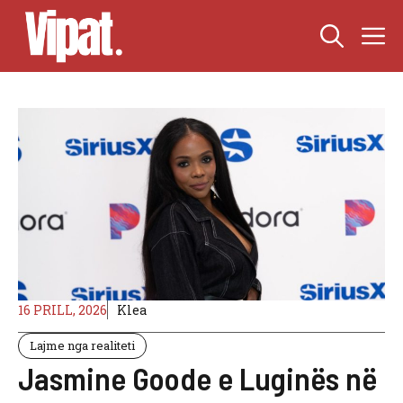
Skip
M
to
content
16 PRILL, 2026
Klea
Lajme nga realiteti
Jasmine Goode e Luginës në