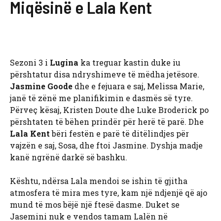
Miqësinë e Lala Kent
Sezoni 3 i
Lugina
ka treguar kastin duke iu
përshtatur disa ndryshimeve të mëdha jetësore.
Jasmine Goode
dhe e fejuara e saj, Melissa Marie,
janë të zënë me planifikimin e dasmës së tyre.
Përveç kësaj, Kristen Doute dhe Luke Broderick po
përshtaten të bëhen prindër për herë të parë. Dhe
Lala Kent
bëri festën e parë të ditëlindjes për
vajzën e saj, Sosa, dhe ftoi Jasmine. Dyshja madje
kanë ngrënë darkë së bashku.
Kështu, ndërsa Lala mendoi se ishin të gjitha
atmosfera të mira mes tyre, kam një ndjenjë që ajo
mund të mos bëjë një ftesë dasme. Duket se
Jasemini nuk e vendos tamam Lalën në