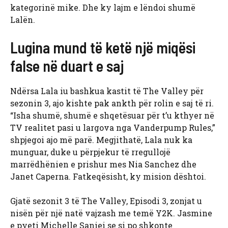
kategorinë mike. Dhe ky lajm e lëndoi shumë
Lalën.
Lugina mund të ketë një miqësi
false në duart e saj
Ndërsa Lala iu bashkua kastit të The Valley për
sezonin 3, ajo kishte pak ankth për rolin e saj të ri.
“Isha shumë, shumë e shqetësuar për t’u kthyer në
TV realitet pasi u largova nga Vanderpump Rules,”
shpjegoi ajo më parë. Megjithatë, Lala nuk ka
munguar, duke u përpjekur të rregullojë
marrëdhënien e prishur mes Nia Sanchez dhe
Janet Caperna. Fatkeqësisht, ky mision dështoi.
Gjatë sezonit 3 të The Valley, Episodi 3, zonjat u
nisën për një natë vajzash me temë Y2K. Jasmine
e pyeti Michelle Saniei se si po shkonte